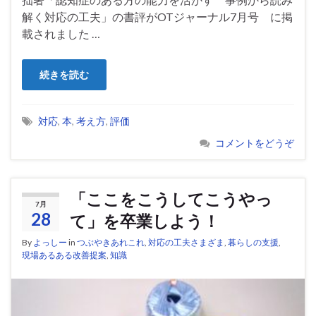
解く対応の工夫」の書評がOTジャーナル7月号 に掲
載されました …
続きを読む
対応
,
本
,
考え方
,
評価
コメントをどうぞ
「ここをこうしてこうやっ
7月
28
て」を卒業しよう！
By
よっしー
in
つぶやきあれこれ
,
対応の工夫さまざま
,
暮らしの支援
,
現場あるある改善提案
,
知識