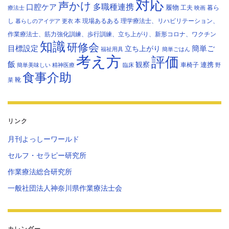
対応
声かけ
多職種連携
口腔ケア
履物
工夫
暮ら
療法士
映画
し
本
現場あるある
理学療法士、リハビリテーション、
暮らしのアイデア
更衣
作業療法士、筋力強化訓練、歩行訓練、立ち上がり、新形コロナ、ワクチン
知識
研修会
目標設定
立ち上がり
簡単ご
福祉用具
簡単ごはん
考え方
評価
飯
観察
連携
車椅子
簡単美味しい
精神医療
臨床
野
食事介助
靴
菜
リンク
月刊よっしーワールド
セルフ・セラピー研究所
作業療法総合研究所
一般社団法人神奈川県作業療法士会
カレンダー