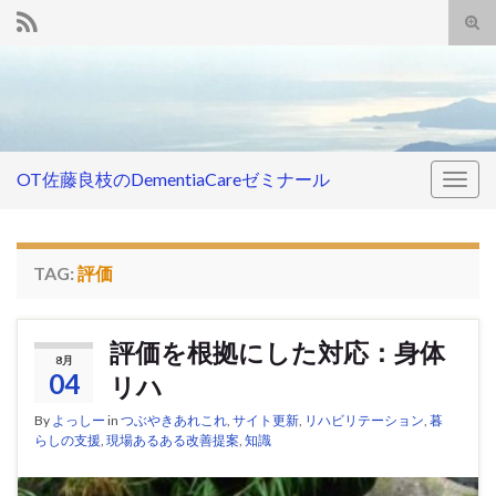
Tog
sear
Search for:
for
OT佐藤良枝のDementiaCareゼミナール
Togg
navig
TAG:
評価
評価を根拠にした対応：身体
8月
04
リハ
By
よっしー
in
つぶやきあれこれ
,
サイト更新
,
リハビリテーション
,
暮
らしの支援
,
現場あるある改善提案
,
知識