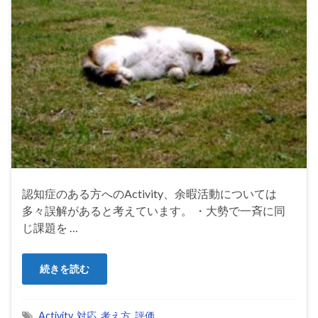
認知症のある方へのActivity、余暇活動については
多々誤解があると考えています。 ・大勢で一斉に同
じ課題を …
続きを読む
Activity
,
対応
,
考え方
,
評価