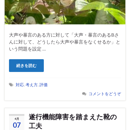
大声や暴言のある方に対して「大声・暴言のあるBさ
んに対して、どうしたら大声や暴言をなくせるか」と
いう問題を設定 …
続きを読む
対応
,
考え方
,
評価
コメントをどうぞ
遂行機能障害を踏まえた靴の
4月
07
工夫