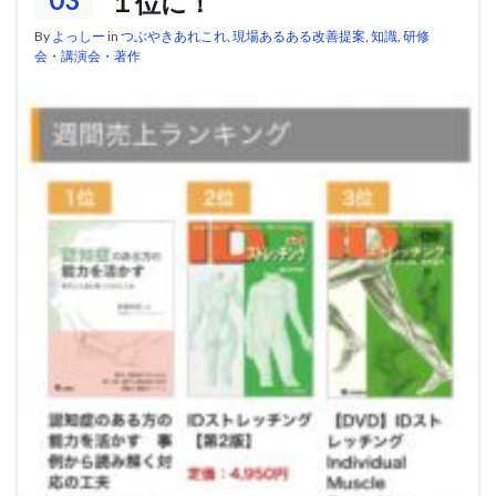
１位に！
By
よっしー
in
つぶやきあれこれ
,
現場あるある改善提案
,
知識
,
研修
会・講演会・著作