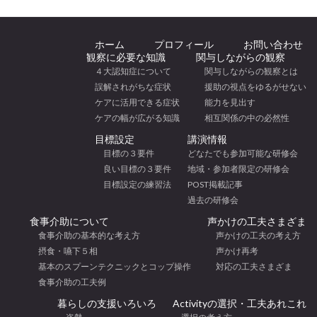
ホーム
プロフィール
お問い合わせ
観察に必要な知識
関与しながらの観察
４大認知症について
関与しながらの観察とは
誤解されがちな症状
援助の視点をゆるがせない
ケアに活用できる症状
能力を見出す
ケアの幅が広がる知識
相互関係の中の必然性
目標設定
講演情報
目標の３要件
どなたでも参加可能な研修会
良い目標の３要件
地域・参加者限定の研修会
目標設定の練習法
POST掲載記事
過去の研修会
食事介助について
声かけの工夫さまざま
食事介助の基本的な考え方
声かけの工夫の考え方
摂食・嚥下５相
声かけ再考
基本のスプーンテクニックとコップ操作
対応の工夫さまざま
食事介助の工夫例
暮らしの支援いろいろ
Activityの選択・工夫あれこれ