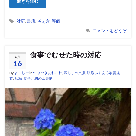
続きを読む
対応
,
書籍
,
考え方
,
評価
コメントをどうぞ
食事でむせた時の対応
6月
16
By
よっしー
in
つぶやきあれこれ
,
暮らしの支援
,
現場あるある改善提
案
,
知識
,
食事介助の工夫例