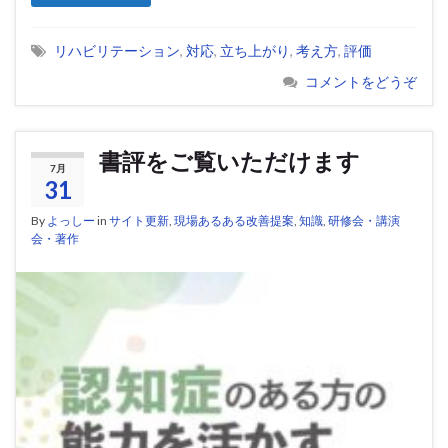
リハビリテーション
,
対応
,
立ち上がり
,
考え方
,
評価
コメントをどうぞ
書評をご覧いただけます
7月
31
By
よっしー
in
サイト更新
,
現場あるある改善提案
,
知識
,
研修会・講演
会・著作