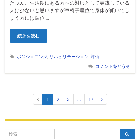
たぶん、生活期にある方への対応として実践している
人は少ないと思いますが車椅子座位で身体が傾いてし
まう方には臥位 …
続きを読む
ポジショニング
,
リハビリテーション
,
評価
コメントをどうぞ
1
2
3
…
17
Search for: