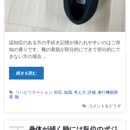
認知症のある方の手続き記憶が保たれやすいのはご存
知の通りです。靴の着脱が部分的にできて部分的にで
きない方の場合 …
続きを読む
リハビリテーション
,
対応
,
知識
,
考え方
,
評価
,
遂行機能障
害
,
靴
コメントをどうぞ
身体が傾く時には臥位のポジ