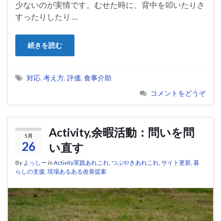
少ないのが実情です。むせた時に、背中を叩いたりさ
すったりしたり …
続きを読む
対応
,
考え方
,
評価
,
食事介助
コメントをどうぞ
Activity,余暇活動：問いを問
5月
26
い直す
By
よっしー
in
Activity実践あれこれ
,
つぶやきあれこれ
,
サイト更新
,
暮
らしの支援
,
現場あるある改善提案