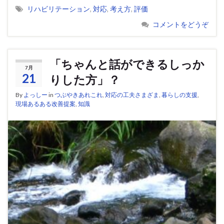
リハビリテーション
,
対応
,
考え方
,
評価
コメントをどうぞ
「ちゃんと話ができるしっか
7月
21
りした方」？
By
よっしー
in
つぶやきあれこれ
,
対応の工夫さまざま
,
暮らしの支援
,
現場あるある改善提案
,
知識