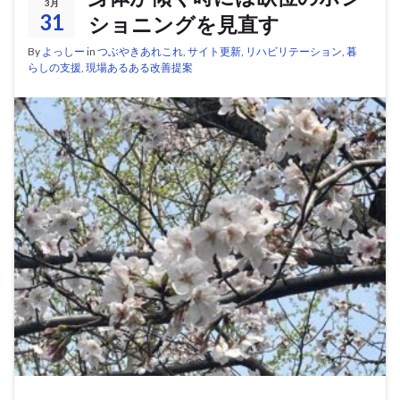
3月
31
ショニングを見直す
By
よっしー
in
つぶやきあれこれ
,
サイト更新
,
リハビリテーション
,
暮
らしの支援
,
現場あるある改善提案