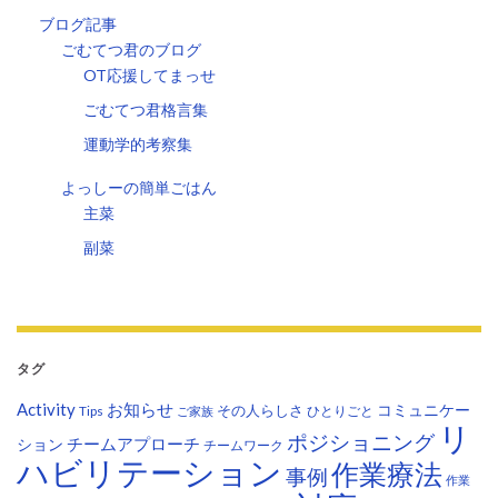
ブログ記事
ごむてつ君のブログ
OT応援してまっせ
ごむてつ君格言集
運動学的考察集
よっしーの簡単ごはん
主菜
副菜
タグ
Activity
お知らせ
コミュニケー
その人らしさ
Tips
ひとりごと
ご家族
リ
ポジショニング
チームアプローチ
ション
チームワーク
ハビリテーション
作業療法
事例
作業