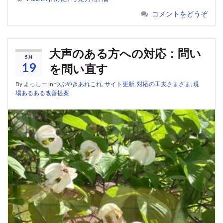
コメントをどうぞ
大声のある方への対応：問い
5月
19
を問い直す
By
よっしー
in
つぶやきあれこれ
,
サイト更新
,
対応の工夫さまざま
,
現
場あるある改善提案