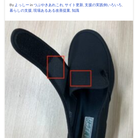
By
よっしー
in
つぶやきあれこれ
,
サイト更新
,
支援の実践例いろいろ
,
暮らしの支援
,
現場あるある改善提案
,
知識