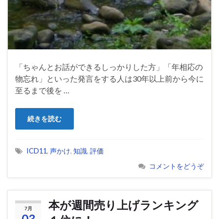
「ちゃんとお話ができるしっかりした方」「年相応の
物忘れ」といった発言をする人は30年以上前から今に
至るまで後を …
続きを読む
ICD11
,
声かけ
,
知識
,
評価
コメントをどうぞ
本が週間売り上げランキング
7月
03