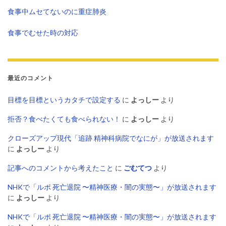
食事中ムセてないのに重症肺炎
食事でむせた時の対応
最近のコメント
目標を目標というカタチで設定する
に
よっしー
より
拒否？食べたくても食べられない！
に
よっしー
より
クローズアップ現代「追跡 精神科病院でなにが」が放送されます
に
よっしー
より
記事へのコメントから考えたこと
に
ごむてつ
より
NHKで「ルポ 死亡退院 〜精神医療・闇の実態〜」が放送されます
に
よっしー
より
NHKで「ルポ 死亡退院 〜精神医療・闇の実態〜」が放送されます