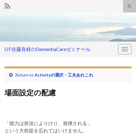
Tog
sear
Search for:
for
OT佐藤良枝のDementiaCareゼミナール
Togg
navig
Return to
Activityの選択・工夫あれこれ
場面設定の配慮
「能力は状況によりけり、発揮される」
という大前提を忘れてはいけません。