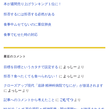
本が週間売り上げランキング１位に！
拒否するには拒否する必然がある
食事中ムセてないのに重症肺炎
食事でむせた時の対応
最近のコメント
目標を目標というカタチで設定する
に
よっしー
より
拒否？食べたくても食べられない！
に
よっしー
より
クローズアップ現代「追跡 精神科病院でなにが」が放送されます
に
よっしー
より
記事へのコメントから考えたこと
に
ごむてつ
より
NHKで「ルポ 死亡退院 〜精神医療・闇の実態〜」が放送されます