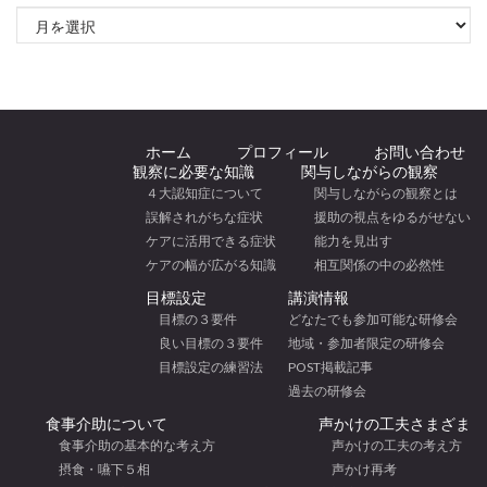
アーカイブ
ホーム
プロフィール
お問い合わせ
観察に必要な知識
関与しながらの観察
４大認知症について
関与しながらの観察とは
誤解されがちな症状
援助の視点をゆるがせない
ケアに活用できる症状
能力を見出す
ケアの幅が広がる知識
相互関係の中の必然性
目標設定
講演情報
目標の３要件
どなたでも参加可能な研修会
良い目標の３要件
地域・参加者限定の研修会
目標設定の練習法
POST掲載記事
過去の研修会
食事介助について
声かけの工夫さまざま
食事介助の基本的な考え方
声かけの工夫の考え方
摂食・嚥下５相
声かけ再考