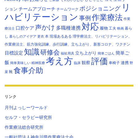
リ
ポジショニング
チームアプローチ
ション
チームワーク
ハビリテーション
作業療法
事例
作業
対応
声かけ
多職種連携
口腔ケア
履物
工夫
暮ら
療法士
映画
し
本
現場あるある
理学療法士、リハビリテーション、
暮らしのアイデア
更衣
作業療法士、筋力強化訓練、歩行訓練、立ち上がり、新形コロナ、ワクチン
知識
研修会
目標設定
立ち上がり
簡単ご
福祉用具
簡単ごはん
考え方
評価
飯
観察
連携
車椅子
簡単美味しい
精神医療
臨床
野
食事介助
靴
菜
リンク
月刊よっしーワールド
セルフ・セラピー研究所
作業療法総合研究所
一般社団法人神奈川県作業療法士会