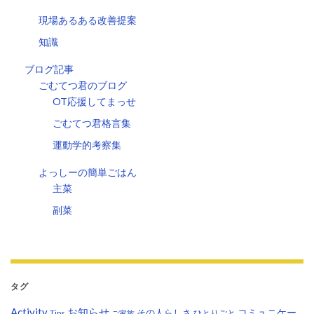
現場あるある改善提案
知識
ブログ記事
ごむてつ君のブログ
OT応援してまっせ
ごむてつ君格言集
運動学的考察集
よっしーの簡単ごはん
主菜
副菜
タグ
Activity
お知らせ
コミュニケー
その人らしさ
Tips
ひとりごと
ご家族