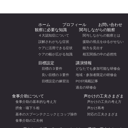
ホーム
プロフィール
お問い合わせ
観察に必要な知識
関与しながらの観察
４大認知症について
関与しながらの観察とは
誤解されがちな症状
援助の視点をゆるがせない
ケアに活用できる症状
能力を見出す
ケアの幅が広がる知識
相互関係の中の必然性
目標設定
講演情報
目標の３要件
どなたでも参加可能な研修会
良い目標の３要件
地域・参加者限定の研修会
目標設定の練習法
POST掲載記事
過去の研修会
食事介助について
声かけの工夫さまざま
食事介助の基本的な考え方
声かけの工夫の考え方
摂食・嚥下５相
声かけ再考
基本のスプーンテクニックとコップ操作
対応の工夫さまざま
食事介助の工夫例