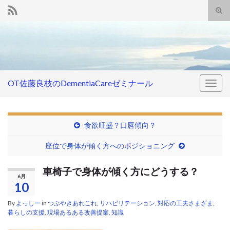
Tog
sear
Search for:
for
OT佐藤良枝のDementiaCareゼミナール
Togg
navig
食欲旺盛？口唇傾向？
座位で身体が傾く方へのポジショニング
車椅子で身体が傾く方にどうする？
6月
10
By
よっしー
in
つぶやきあれこれ
,
リハビリテーション
,
対応の工夫さまざま
,
暮らしの支援
,
現場あるある改善提案
,
知識