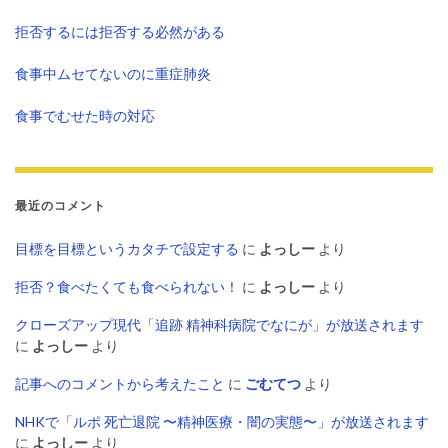
拒否するには拒否する必然がある
食事中ムセてないのに重症肺炎
食事でむせた時の対応
最近のコメント
目標を目標というカタチで設定する
に
よっしー
より
拒否？食べたくても食べられない！
に
よっしー
より
クローズアップ現代「追跡 精神科病院でなにが」が放送されます
に
よっしー
より
記事へのコメントから考えたこと
に
ごむてつ
より
NHKで「ルポ 死亡退院 〜精神医療・闇の実態〜」が放送されます
に
よっしー
より