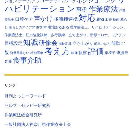
ポジショニング
チームアプローチ
ション
チームワーク
ハビリテーション
作業療法
事例
作業
対応
声かけ
多職種連携
口腔ケア
履物
工夫
暮ら
療法士
映画
し
本
現場あるある
理学療法士、リハビリテーション、
暮らしのアイデア
更衣
作業療法士、筋力強化訓練、歩行訓練、立ち上がり、新形コロナ、ワクチン
知識
研修会
目標設定
立ち上がり
簡単ご
福祉用具
簡単ごはん
考え方
評価
飯
観察
連携
車椅子
簡単美味しい
精神医療
臨床
野
食事介助
靴
菜
リンク
月刊よっしーワールド
セルフ・セラピー研究所
作業療法総合研究所
一般社団法人神奈川県作業療法士会