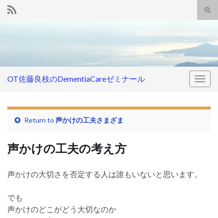
Tog
sear
Search for:
for
OT佐藤良枝のDementiaCareゼミナール
Togg
navig
Return to
声かけの工夫さまざま
声かけの工夫の考え方
声かけの大切さを否定する人は誰もいないと思います。
でも
声かけのどこがどう大切なのか