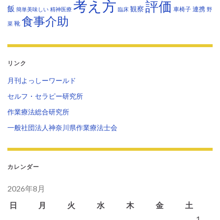
考え方
評価
飯
観察
連携
車椅子
簡単美味しい
精神医療
臨床
野
食事介助
靴
菜
リンク
月刊よっしーワールド
セルフ・セラピー研究所
作業療法総合研究所
一般社団法人神奈川県作業療法士会
カレンダー
2026年8月
日
月
火
水
木
金
土
1