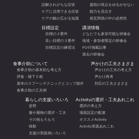
誤解されがちな症状
援助の視点をゆるがせない
ケアに活用できる症状
能力を見出す
ケアの幅が広がる知識
相互関係の中の必然性
目標設定
講演情報
目標の３要件
どなたでも参加可能な研修会
良い目標の３要件
地域・参加者限定の研修会
目標設定の練習法
POST掲載記事
過去の研修会
食事介助について
声かけの工夫さまざま
食事介助の基本的な考え方
声かけの工夫の考え方
摂食・嚥下５相
声かけ再考
基本のスプーンテクニックとコップ操作
対応の工夫さまざま
食事介助の工夫例
暮らしの支援いろいろ
Activityの選択・工夫あれこれ
姿勢
選択の考え方
服や履物の選択・工夫
場面設定の配慮
その他もろもろ
オススメActivity
移動
Activity実践あれこれ
支援の実践例いろいろ