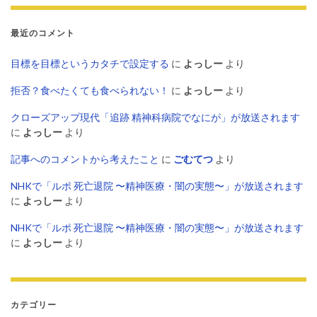
最近のコメント
目標を目標というカタチで設定する
に
よっしー
より
拒否？食べたくても食べられない！
に
よっしー
より
クローズアップ現代「追跡 精神科病院でなにが」が放送されます
に
よっしー
より
記事へのコメントから考えたこと
に
ごむてつ
より
NHKで「ルポ 死亡退院 〜精神医療・闇の実態〜」が放送されます
に
よっしー
より
NHKで「ルポ 死亡退院 〜精神医療・闇の実態〜」が放送されます
に
よっしー
より
カテゴリー