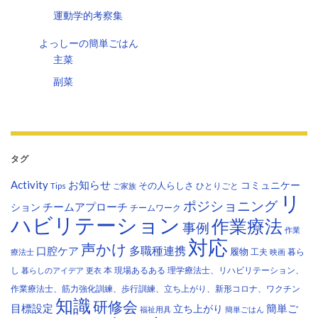
運動学的考察集
よっしーの簡単ごはん
主菜
副菜
タグ
Activity
お知らせ
コミュニケー
その人らしさ
Tips
ひとりごと
ご家族
リ
ポジショニング
チームアプローチ
ション
チームワーク
ハビリテーション
作業療法
事例
作業
対応
声かけ
多職種連携
口腔ケア
履物
工夫
暮ら
療法士
映画
し
本
現場あるある
理学療法士、リハビリテーション、
暮らしのアイデア
更衣
作業療法士、筋力強化訓練、歩行訓練、立ち上がり、新形コロナ、ワクチン
知識
研修会
目標設定
立ち上がり
簡単ご
福祉用具
簡単ごはん