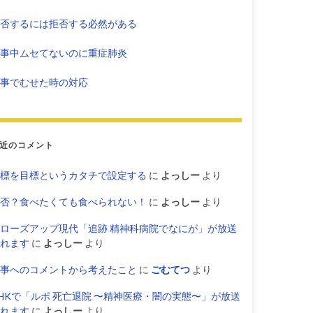
否するには拒否する必然がある
事中ムセてないのに重症肺炎
事でむせた時の対応
近のコメント
標を目標というカタチで設定する
に
よっしー
より
否？食べたくても食べられない！
に
よっしー
より
ローズアップ現代「追跡 精神科病院でなにが」が放送
れます
に
よっしー
より
事へのコメントから考えたこと
に
ごむてつ
より
HKで「ルポ 死亡退院 〜精神医療・闇の実態〜」が放送
れます
に
よっしー
より