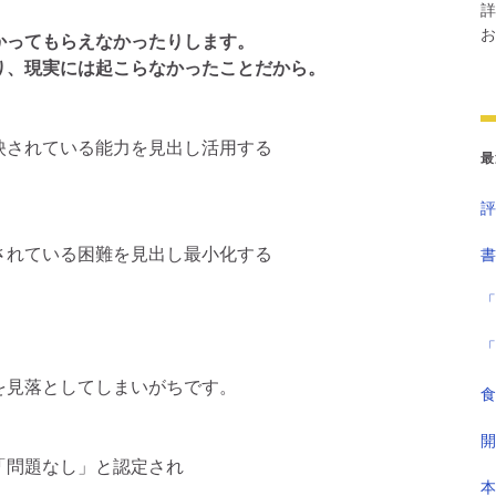
詳
お
かってもらえなかったりします。
り、現実には起こらなかったことだから。
映されている能力を見出し活用する
最
評
されている困難を見出し最小化する
書
「
「
を見落としてしまいがちです。
食
開
「問題なし」と認定され
本