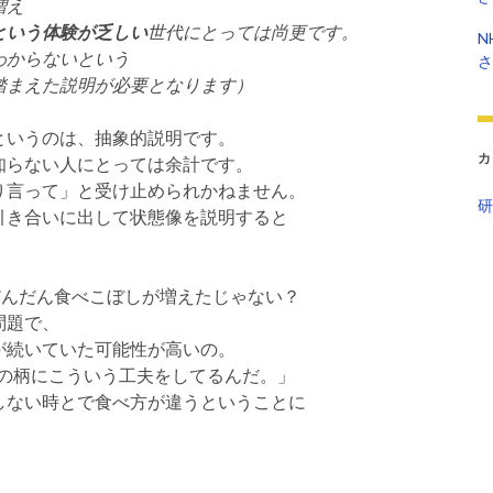
増え
という体験が乏しい
世代にとっては尚更です。
N
わからないという
さ
まえた説明が必要となります）
というのは、抽象的説明です。
カ
知らない人にとっては余計です。
り言って」と受け止められかねません。
研
引き合いに出して状態像を説明すると
だんだん食べこぼしが増えたじゃない？
問題で、
続いていた可能性が高いの。
の柄にこういう工夫をしてるんだ。」
しない時とで食べ方が違うということに