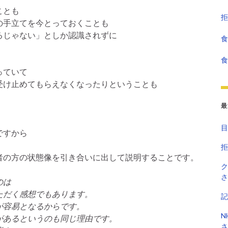
ことも
拒
の手立てを今とっておくことも
るじゃない」としか認識されずに
食
食
っていて
受け止めてもらえなくなったりということも
最
目
ですから
拒
者の方の状態像を引き合いに出して説明することです。
ク
さ
のは
だく感想でもあります。
記
が容易となるからです。
N
あるというのも同じ理由です。
さ