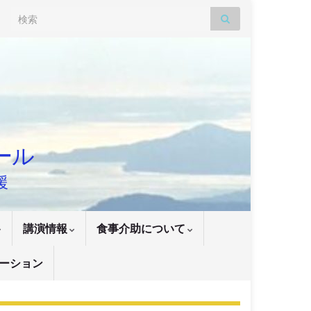
Search for:
ナール
援
講演情報
食事介助について
ーション