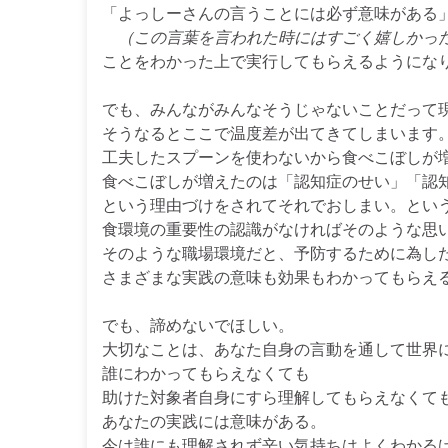
「よっしーさんの言うことには必ず意味がある
（この言葉を言われた時にはすごく嬉しかっ
ことをわかった上で実行してもらえるようにな
でも、みんながみんなそうじゃないことだって
そうなるとここで温度差が出てきてしまいます
工夫したスプーンを使わないから食べこぼしが
食べこぼしが増えたのは「認知症のせい」「認
という理由づけをされてそれでおしまい。とい
食環境の重要性の認識がなければそのような思
そのような職場環境だと、予防するために為し
さまざまな実践の意味も効果もわかってもらえる
でも、諦めないでほしい。
大切なことは、あなた自身の言動を通して世界
誰にわかってもらえなくても
助けた対象者自身にすら理解してもらえなくて
あなたの実践には意味がある。
今は誰にも理解されず辛い気持ちはよくわかる