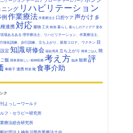
チームアプローチ
ニケーション
チームワーク
リハビリテーション
ョニング
作業療法
声かけ
事例
多
口腔ケア
作業療法士
対応
職種連携
履物
工夫
暮らし
映画
暮らしのアイデア
更衣
現場あるある
理学療法士、リハビリテーション、作業療法士、
目
力強化訓練、歩行訓練、立ち上がり、新形コロナ、ワクチン
知識
研修会
標設定
立ち上がり
簡
福祉用具
簡単ごはん
考え方
評
単ご飯
観察
簡単美味しい
精神医療
臨床
価
食事介助
連携
車椅子
靴
野菜
ンク
刊よっしーワールド
ルフ・セラピー研究所
業療法総合研究所
般社団法人神奈川県作業療法士会