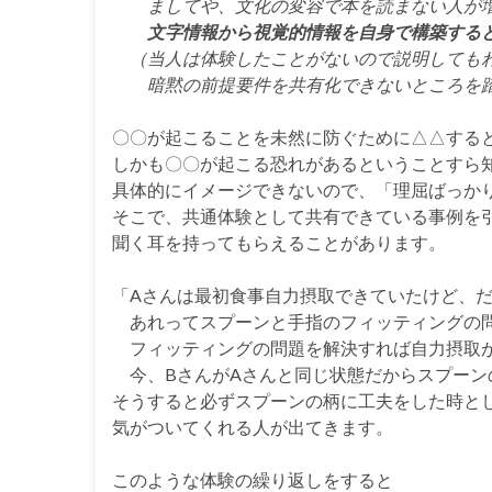
ましてや、文化の変容で本を読まない人が
文字情報から視覚的情報を自身で構築する
（当人は体験したことがないので説明しても
暗黙の前提要件を共有化できないところを踏
〇〇が起こることを未然に防ぐために△△する
しかも〇〇が起こる恐れがあるということすら
具体的にイメージできないので、「理屈ばっか
そこで、共通体験として共有できている事例を
聞く耳を持ってもらえることがあります。
「Aさんは最初食事自力摂取できていたけど、
あれってスプーンと手指のフィッティングの
フィッティングの問題を解決すれば自力摂取が
今、BさんがAさんと同じ状態だからスプーン
そうすると必ずスプーンの柄に工夫をした時と
気がついてくれる人が出てきます。
このような体験の繰り返しをすると