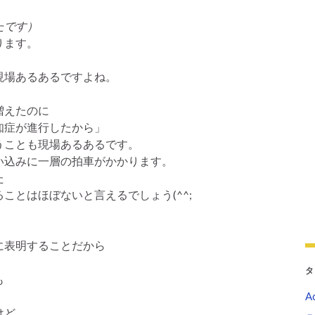
」
たです）
ります。
現場あるあるですよね。
。
増えたのに
知症が進行したから」
うことも現場あるあるです。
い込みに一層の拍車がかかります。
た
ことはほぼないと言えるでしょう(^^;
に表明することだから
タ
も
Ac
けど