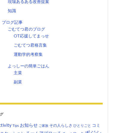
現場あるある改善提案
知識
ブログ記事
ごむてつ君のブログ
OT応援してまっせ
ごむてつ君格言集
運動学的考察集
よっしーの簡単ごはん
主菜
副菜
グ
tivity
お知らせ
コミ
その人らしさ
Tips
ひとりごと
ご家族
ポジシ