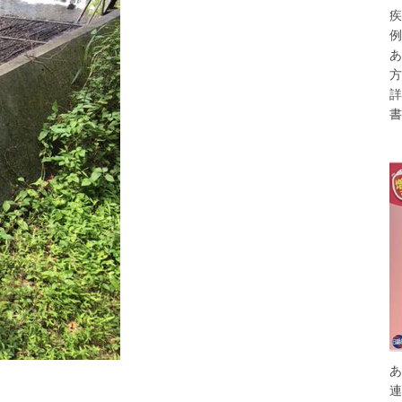
疾
例
あ
方
詳
書
あ
連