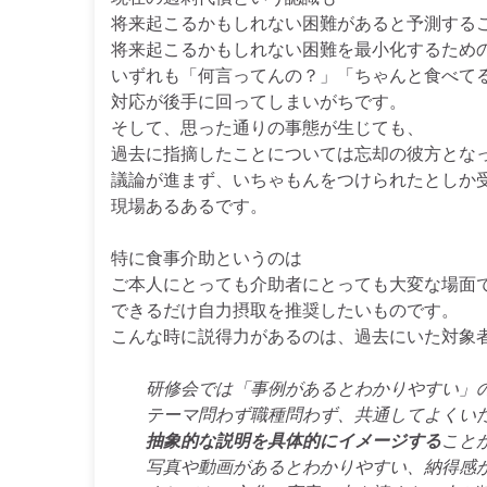
将来起こるかもしれない困難があると予測する
将来起こるかもしれない困難を最小化するため
いずれも「何言ってんの？」「ちゃんと食べて
対応が後手に回ってしまいがちです。
そして、思った通りの事態が生じても、
過去に指摘したことについては忘却の彼方とな
議論が進まず、いちゃもんをつけられたとしか
現場あるあるです。
特に食事介助というのは
ご本人にとっても介助者にとっても大変な場面
できるだけ自力摂取を推奨したいものです。
こんな時に説得力があるのは、過去にいた対象
研修会では「事例があるとわかりやすい」
テーマ問わず職種問わず、共通してよくいた
抽象的な説明を具体的にイメージする
こと
写真や動画があるとわかりやすい、納得感が