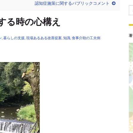
認知症施策に関するパブリックコメント
Se
践する時の心構え
著
ン
,
暮らしの支援
,
現場あるある改善提案
,
知識
,
食事介助の工夫例