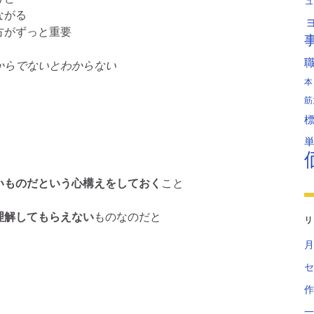
ュ
ながる
方がずっと重要
からでないとわからない
本
筋
いものだという心構えをしておく
こと
理解してもらえない
ものなのだと
リ
月
セ
作
一