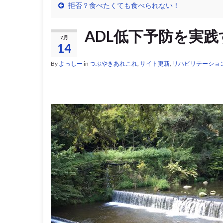
拒否？食べたくても食べられない！
ADL低下予防を実
7月
14
By
よっしー
in
つぶやきあれこれ
,
サイト更新
,
リハビリテーショ