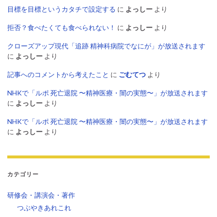
目標を目標というカタチで設定する
に
よっしー
より
拒否？食べたくても食べられない！
に
よっしー
より
クローズアップ現代「追跡 精神科病院でなにが」が放送されます
に
よっしー
より
記事へのコメントから考えたこと
に
ごむてつ
より
NHKで「ルポ 死亡退院 〜精神医療・闇の実態〜」が放送されます
に
よっしー
より
NHKで「ルポ 死亡退院 〜精神医療・闇の実態〜」が放送されます
に
よっしー
より
カテゴリー
研修会・講演会・著作
つぶやきあれこれ