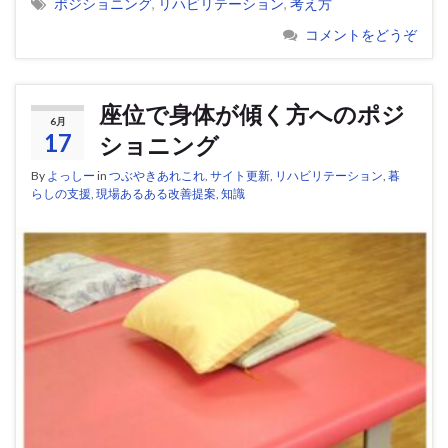
ポジショニング
,
リハビリテーション
,
考え方
コメントをどうぞ
座位で身体が傾く方へのポジ
6月
17
ショニング
By
よっしー
in
つぶやきあれこれ
,
サイト更新
,
リハビリテーション
,
暮
らしの支援
,
現場あるある改善提案
,
知識