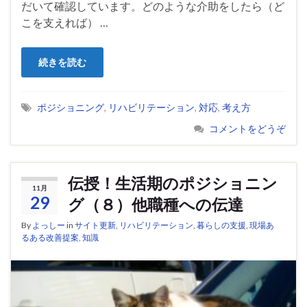
だいて確認しています。どのような介助をしたら（ど
こを支えれば） …
続きを読む
ポジショニング
,
リハビリテーション
,
対応
,
考え方
コメントをどうぞ
伝授！生活期のポジショニン
11月
29
グ（８）他職種への伝達
By
よっしー
in
サイト更新
,
リハビリテーション
,
暮らしの支援
,
現場あ
るある改善提案
,
知識