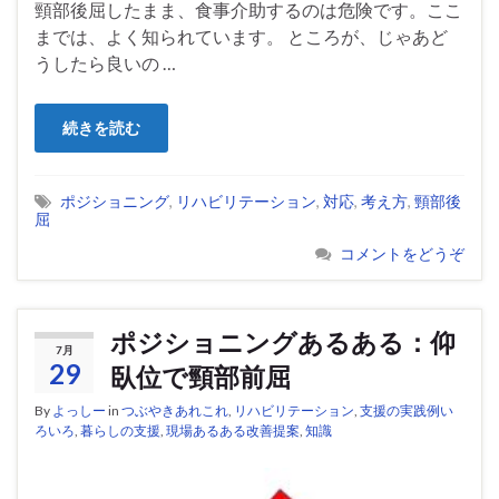
頸部後屈したまま、食事介助するのは危険です。ここ
までは、よく知られています。 ところが、じゃあど
うしたら良いの …
続きを読む
ポジショニング
,
リハビリテーション
,
対応
,
考え方
,
頸部後
屈
コメントをどうぞ
ポジショニングあるある：仰
7月
29
臥位で頸部前屈
By
よっしー
in
つぶやきあれこれ
,
リハビリテーション
,
支援の実践例い
ろいろ
,
暮らしの支援
,
現場あるある改善提案
,
知識