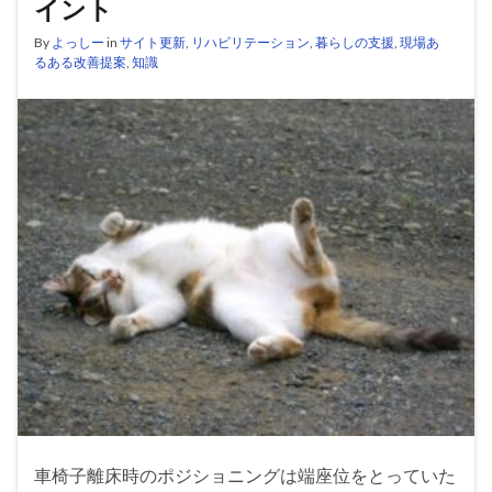
イント
By
よっしー
in
サイト更新
,
リハビリテーション
,
暮らしの支援
,
現場あ
るある改善提案
,
知識
車椅子離床時のポジショニングは端座位をとっていた