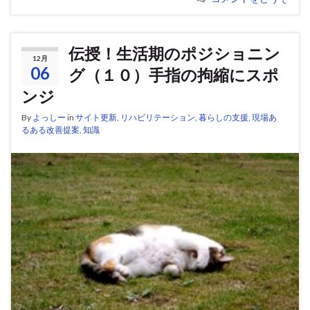
伝授！生活期のポジショニン
12月
06
グ（１０）手指の拘縮にスポ
ンジ
By
よっしー
in
サイト更新
,
リハビリテーション
,
暮らしの支援
,
現場あ
るある改善提案
,
知識