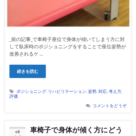
_前の記事_で車椅子座位で身体が傾いてしまう方に対
して臥床時のポジショニングをすることで座位姿勢が
改善されるケ …
続きを読む
ポジショニング
,
リハビリテーション
,
姿勢
,
対応
,
考え方
,
評価
コメントをどうぞ
車椅子で身体が傾く方にどう
6月