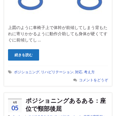
上図のように車椅子上で体幹が前傾してしまう背もた
れに寄りかかるように動作介助しても身体が硬くてす
ぐに前傾してし …
続きを読む
ポジショニング
,
リハビリテーション
,
対応
,
考え方
コメントをどうぞ
ポジショニングあるある：座
8月
05
位で頸部後屈