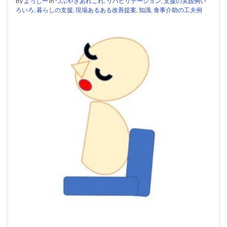
By
よっしー
in
つぶやきあれこれ
,
リハビリテーション
,
支援の実践例い
ろいろ
,
暮らしの支援
,
現場あるある改善提案
,
知識
,
食事介助の工夫例