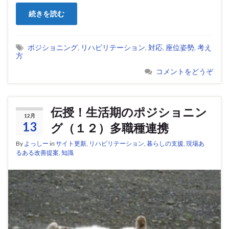
続きを読む
ポジショニング
,
リハビリテーション
,
対応
,
座位姿勢
,
考え
方
コメントをどうぞ
伝授！生活期のポジショニン
12月
13
グ（１２）多職種連携
By
よっしー
in
サイト更新
,
リハビリテーション
,
暮らしの支援
,
現場あ
るある改善提案
,
知識