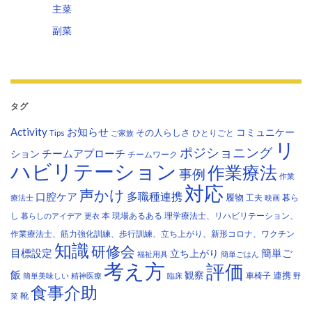
主菜
副菜
タグ
Activity
お知らせ
コミュニケー
その人らしさ
Tips
ひとりごと
ご家族
リ
ポジショニング
チームアプローチ
ション
チームワーク
ハビリテーション
作業療法
事例
作業
対応
声かけ
多職種連携
口腔ケア
履物
工夫
暮ら
療法士
映画
し
本
現場あるある
理学療法士、リハビリテーション、
暮らしのアイデア
更衣
作業療法士、筋力強化訓練、歩行訓練、立ち上がり、新形コロナ、ワクチン
知識
研修会
目標設定
立ち上がり
簡単ご
福祉用具
簡単ごはん
考え方
評価
飯
観察
連携
車椅子
簡単美味しい
精神医療
臨床
野
食事介助
靴
菜