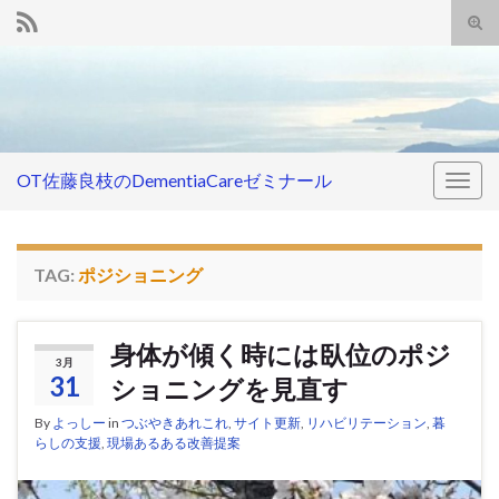
Tog
sear
Search for:
for
OT佐藤良枝のDementiaCareゼミナール
Togg
navig
TAG:
ポジショニング
身体が傾く時には臥位のポジ
3月
31
ショニングを見直す
By
よっしー
in
つぶやきあれこれ
,
サイト更新
,
リハビリテーション
,
暮
らしの支援
,
現場あるある改善提案