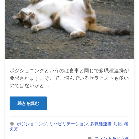
ポジショニングというのは食事と同じで多職種連携が
要求されます。そこで、悩んでいるセラピストも多い
のではないかと …
続きを読む
ポジショニング
,
リハビリテーション
,
多職種連携
,
対応
,
考
え方
コメントをどうぞ