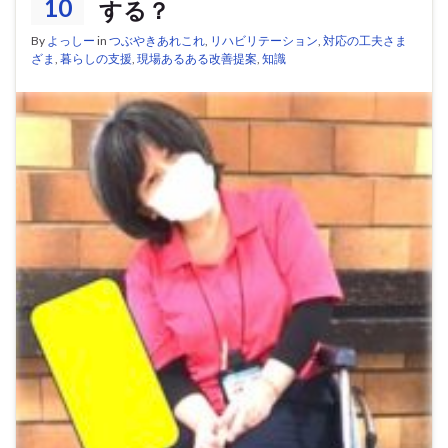
10
する？
By
よっしー
in
つぶやきあれこれ
,
リハビリテーション
,
対応の工夫さま
ざま
,
暮らしの支援
,
現場あるある改善提案
,
知識