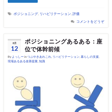
ポジショニング
,
リハビリテーション
,
評価
コメントをどうぞ
ポジショニングあるある：座
8月
12
位で体幹前傾
By
よっしー
in
つぶやきあれこれ
,
リハビリテーション
,
暮らしの支援
,
現場あるある改善提案
,
知識