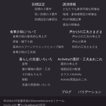
目標設定
講演情報
目標の３要件
どなたでも参加可能な研修会
良い目標の３要件
地域・参加者限定の研修会
目標設定の練習法
POST掲載記事
過去の研修会
食事介助について
声かけの工夫さまざま
食事介助の基本的な考え方
声かけの工夫の考え方
摂食・嚥下５相
声かけ再考
基本のスプーンテクニックとコップ操作
対応の工夫さまざま
食事介助の工夫例
暮らしの支援いろいろ
Activityの選択・工夫あれこれ
姿勢
選択の考え方
服や履物の選択・工夫
場面設定の配慮
その他もろもろ
オススメActivity
移動
Activity実践あれこれ
支援の実践例いろいろ
ブログ
バリデーション
© 2026 OT佐藤良枝のDementiaCareゼミナール.
Made with
by
Grapheneの設定
.