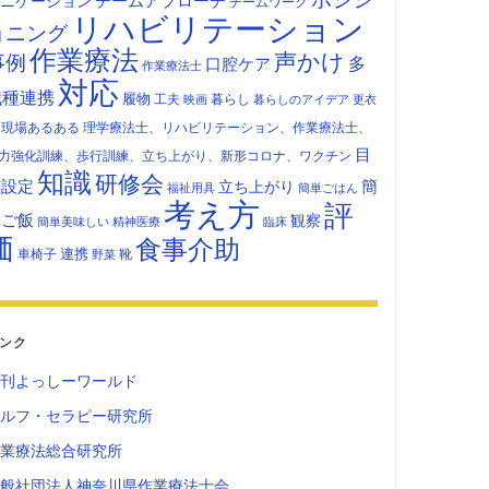
チームアプローチ
ニケーション
チームワーク
リハビリテーション
ョニング
作業療法
声かけ
事例
多
口腔ケア
作業療法士
対応
職種連携
履物
工夫
暮らし
映画
暮らしのアイデア
更衣
現場あるある
理学療法士、リハビリテーション、作業療法士、
目
力強化訓練、歩行訓練、立ち上がり、新形コロナ、ワクチン
知識
研修会
標設定
立ち上がり
簡
福祉用具
簡単ごはん
考え方
評
単ご飯
観察
簡単美味しい
精神医療
臨床
価
食事介助
連携
車椅子
靴
野菜
ンク
刊よっしーワールド
ルフ・セラピー研究所
業療法総合研究所
般社団法人神奈川県作業療法士会