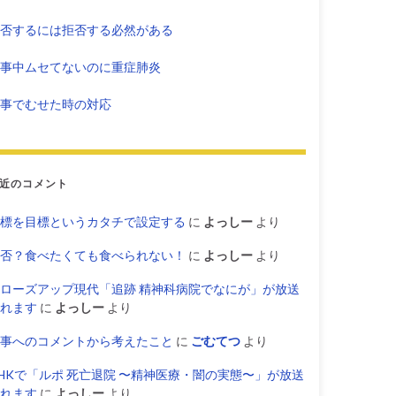
否するには拒否する必然がある
事中ムセてないのに重症肺炎
事でむせた時の対応
近のコメント
標を目標というカタチで設定する
に
よっしー
より
否？食べたくても食べられない！
に
よっしー
より
ローズアップ現代「追跡 精神科病院でなにが」が放送
れます
に
よっしー
より
事へのコメントから考えたこと
に
ごむてつ
より
HKで「ルポ 死亡退院 〜精神医療・闇の実態〜」が放送
れます
に
よっしー
より