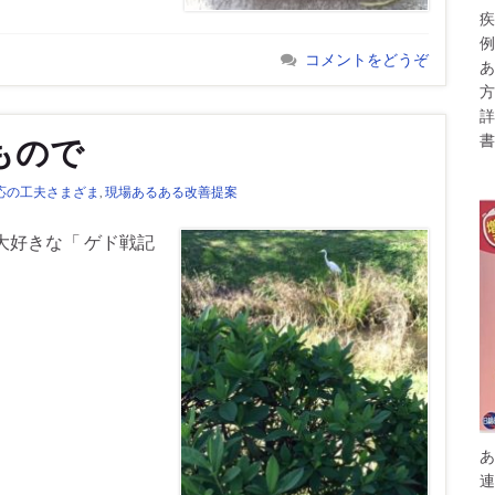
疾
例
コメントをどうぞ
あ
方
詳
書
もので
応の工夫さまざま
,
現場あるある改善提案
大好きな「 ゲド戦記
あ
連