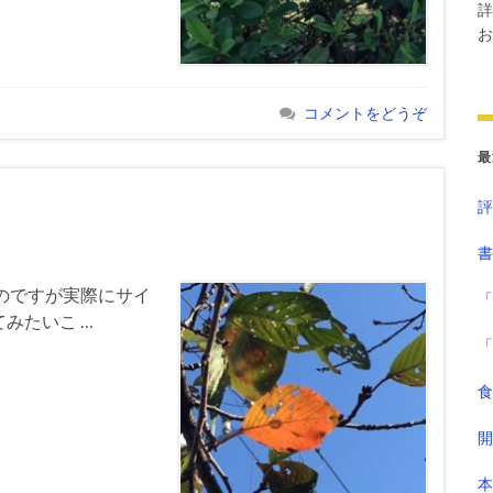
詳
お
コメントをどうぞ
最
評
書
ですが実際にサイ
「
みたいこ …
「
食
開
本