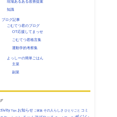
現場あるある改善提案
知識
ブログ記事
ごむてつ君のブログ
OT応援してまっせ
ごむてつ君格言集
運動学的考察集
よっしーの簡単ごはん
主菜
副菜
グ
tivity
お知らせ
コミ
その人らしさ
Tips
ひとりごと
ご家族
ポジシ