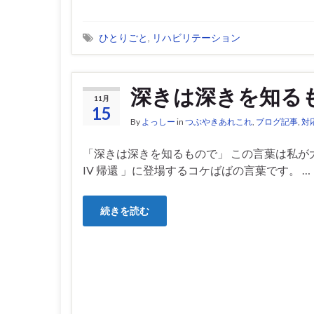
ひとりごと
,
リハビリテーション
深きは深きを知る
11月
15
By
よっしー
in
つぶやきあれこれ
,
ブログ記事
,
対
「深きは深きを知るもので」 この言葉は私が
IV 帰還 」に登場するコケばばの言葉です。 …
続きを読む