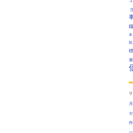
ュ
本
筋
リ
月
セ
作
一