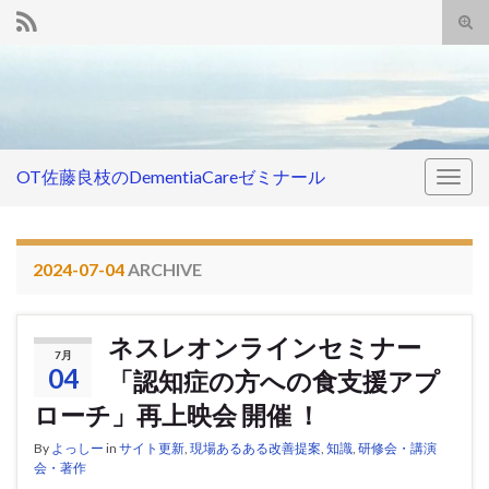
Tog
sear
Search for:
for
OT佐藤良枝のDementiaCareゼミナール
Togg
navig
2024-07-04
ARCHIVE
ネスレオンラインセミナー
7月
04
「認知症の方への食支援アプ
ローチ」再上映会 開催 ！
By
よっしー
in
サイト更新
,
現場あるある改善提案
,
知識
,
研修会・講演
会・著作