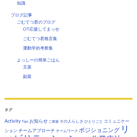
知識
ブログ記事
ごむてつ君のブログ
OT応援してまっせ
ごむてつ君格言集
運動学的考察集
よっしーの簡単ごはん
主菜
副菜
タグ
Activity
お知らせ
コミュニケー
その人らしさ
Tips
ひとりごと
ご家族
リ
ポジショニング
チームアプローチ
ション
チームワーク