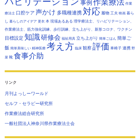
ハビリテーション
作業療法
事例
作業
対応
声かけ
多職種連携
口腔ケア
履物
工夫
暮ら
療法士
映画
し
本
現場あるある
理学療法士、リハビリテーション、
暮らしのアイデア
更衣
作業療法士、筋力強化訓練、歩行訓練、立ち上がり、新形コロナ、ワクチン
知識
研修会
目標設定
立ち上がり
簡単ご
福祉用具
簡単ごはん
考え方
評価
飯
観察
連携
車椅子
簡単美味しい
精神医療
臨床
野
食事介助
靴
菜
リンク
月刊よっしーワールド
セルフ・セラピー研究所
作業療法総合研究所
一般社団法人神奈川県作業療法士会