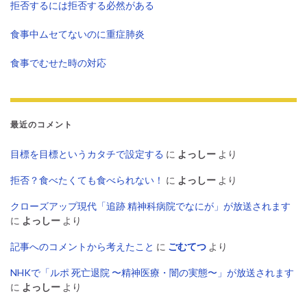
拒否するには拒否する必然がある
食事中ムセてないのに重症肺炎
食事でむせた時の対応
最近のコメント
目標を目標というカタチで設定する
に
よっしー
より
拒否？食べたくても食べられない！
に
よっしー
より
クローズアップ現代「追跡 精神科病院でなにが」が放送されます
に
よっしー
より
記事へのコメントから考えたこと
に
ごむてつ
より
NHKで「ルポ 死亡退院 〜精神医療・闇の実態〜」が放送されます
に
よっしー
より