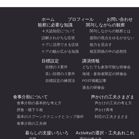
ホーム
プロフィール
お問い合わせ
観察に必要な知識
関与しながらの観察
４大認知症について
関与しながらの観察とは
誤解されがちな症状
援助の視点をゆるがせない
ケアに活用できる症状
能力を見出す
ケアの幅が広がる知識
相互関係の中の必然性
目標設定
講演情報
目標の３要件
どなたでも参加可能な研修会
良い目標の３要件
地域・参加者限定の研修会
目標設定の練習法
POST掲載記事
過去の研修会
食事介助について
声かけの工夫さまざま
食事介助の基本的な考え方
声かけの工夫の考え方
摂食・嚥下５相
声かけ再考
基本のスプーンテクニックとコップ操作
対応の工夫さまざま
食事介助の工夫例
暮らしの支援いろいろ
Activityの選択・工夫あれこれ
姿勢
選択の考え方