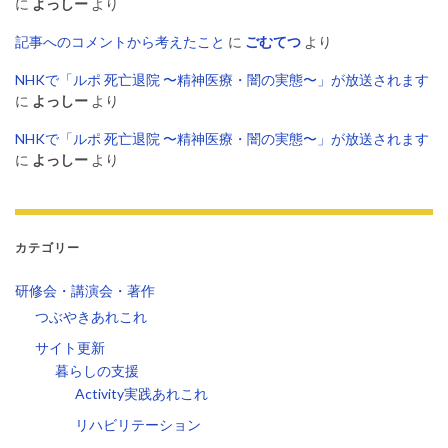
に
よっしー
より
記事へのコメントから考えたこと
に
ごむてつ
より
NHKで「ルポ 死亡退院 〜精神医療・闇の実態〜」が放送されます
に
よっしー
より
NHKで「ルポ 死亡退院 〜精神医療・闇の実態〜」が放送されます
に
よっしー
より
カテゴリー
研修会・講演会・著作
つぶやきあれこれ
サイト更新
暮らしの支援
Activity実践あれこれ
リハビリテーション