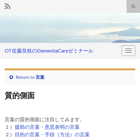
Tog
sear
Search for:
for
OT佐藤良枝のDementiaCareゼミナール
Togg
navig
Return to
言葉
質的側面
言葉の質的側面に注目してみます。
１）
援助の言葉・意思表明の言葉
２）
目的の言葉・手段（方法）の言葉