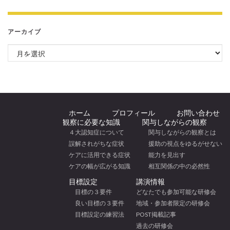
アーカイブ
アーカイブ
ホーム
プロフィール
お問い合わせ
観察に必要な知識
関与しながらの観察
４大認知症について
関与しながらの観察とは
誤解されがちな症状
援助の視点をゆるがせない
ケアに活用できる症状
能力を見出す
ケアの幅が広がる知識
相互関係の中の必然性
目標設定
講演情報
目標の３要件
どなたでも参加可能な研修会
良い目標の３要件
地域・参加者限定の研修会
目標設定の練習法
POST掲載記事
過去の研修会