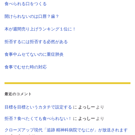
食べられる口をつくる
開けられないのは口唇？歯？
本が週間売り上げランキング１位に！
拒否するには拒否する必然がある
食事中ムセてないのに重症肺炎
食事でむせた時の対応
最近のコメント
目標を目標というカタチで設定する
に
よっしー
より
拒否？食べたくても食べられない！
に
よっしー
より
クローズアップ現代「追跡 精神科病院でなにが」が放送されます