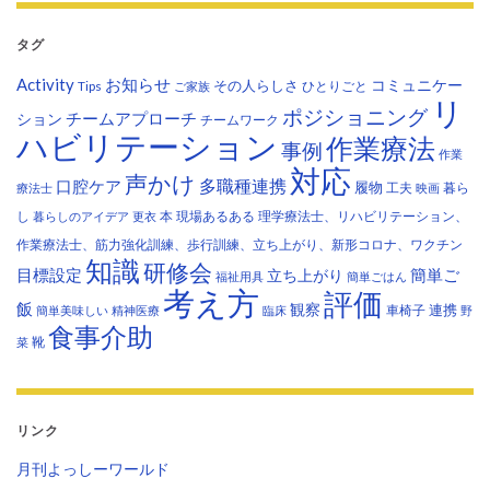
タグ
Activity
お知らせ
コミュニケー
その人らしさ
Tips
ひとりごと
ご家族
リ
ポジショニング
チームアプローチ
ション
チームワーク
ハビリテーション
作業療法
事例
作業
対応
声かけ
多職種連携
口腔ケア
履物
工夫
暮ら
療法士
映画
し
本
現場あるある
理学療法士、リハビリテーション、
暮らしのアイデア
更衣
作業療法士、筋力強化訓練、歩行訓練、立ち上がり、新形コロナ、ワクチン
知識
研修会
目標設定
立ち上がり
簡単ご
福祉用具
簡単ごはん
考え方
評価
飯
観察
連携
車椅子
簡単美味しい
精神医療
臨床
野
食事介助
靴
菜
リンク
月刊よっしーワールド