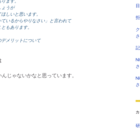
あります。
目
しょうが
てほしいと思います。
拒
いているからやりなさい」と言われて
こともあります。
ク
さ
のデメリットについて
記
N
は
さ
いんじゃないかなと思っています。
N
さ
カ
研