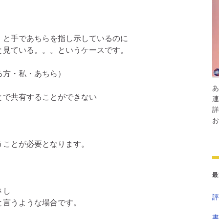
と手であちらを指し示しているのに
見ている。。。というケースです。
る方・私・あちら）
あ
とで共有することができない
連
詳
お
うことが必要となります。
最
さし
評
と言うような場合です。
書