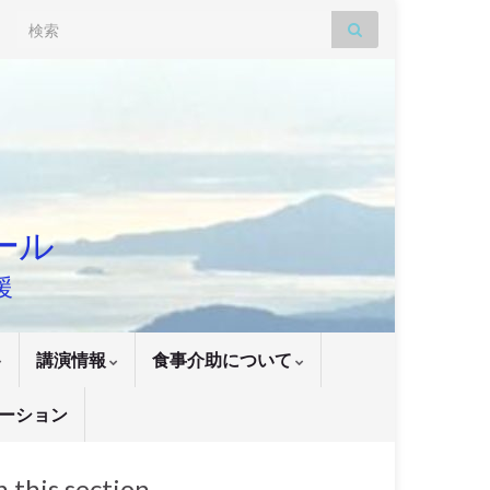
Search for:
ナール
援
講演情報
食事介助について
ーション
n this section