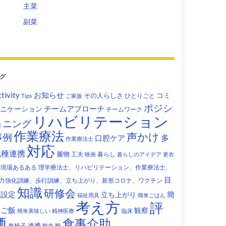
主菜
副菜
グ
tivity
お知らせ
コミ
その人らしさ
Tips
ひとりごと
ご家族
ポジシ
チームアプローチ
ニケーション
チームワーク
リハビリテーション
ョニング
作業療法
声かけ
事例
多
口腔ケア
作業療法士
対応
職種連携
履物
工夫
暮らし
映画
暮らしのアイデア
更衣
現場あるある
理学療法士、リハビリテーション、作業療法士、
目
力強化訓練、歩行訓練、立ち上がり、新形コロナ、ワクチン
知識
研修会
標設定
立ち上がり
簡
福祉用具
簡単ごはん
考え方
評
単ご飯
観察
簡単美味しい
精神医療
臨床
価
食事介助
連携
車椅子
靴
野菜