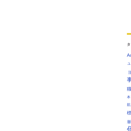
タ
Ac
ュ
本
筋