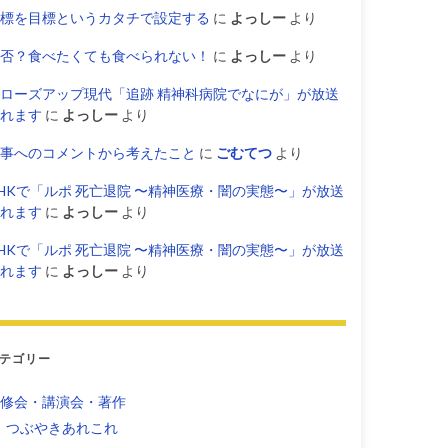
標を目標というカタチで設定する
に
よっしー
より
否？食べたくても食べられない！
に
よっしー
より
ローズアップ現代「追跡 精神科病院でなにが」が放送
れます
に
よっしー
より
事へのコメントから考えたこと
に
ごむてつ
より
HKで「ルポ 死亡退院 〜精神医療・闇の実態〜」が放送
れます
に
よっしー
より
HKで「ルポ 死亡退院 〜精神医療・闇の実態〜」が放送
れます
に
よっしー
より
テゴリー
修会・講演会・著作
つぶやきあれこれ