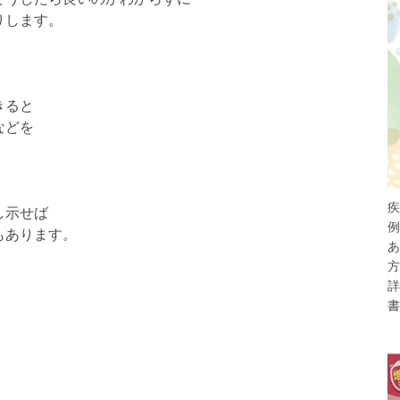
りします。
きると
などを
疾
し示せば
例
もあります。
あ
方
詳
書