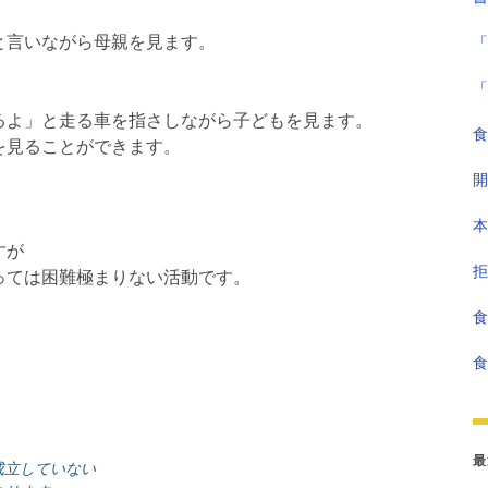
と言いながら母親を見ます。
「
「
よ」と走る車を指さしながら子どもを見ます。
食
見ることができます。
開
本
すが
拒
っては困難極まりない活動です。
食
食
最
成立していない