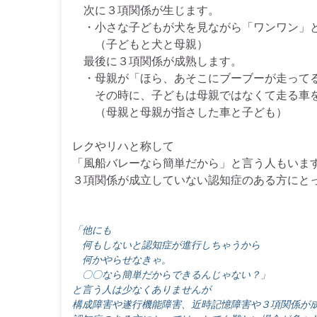
次に３項関係が生じます。
・小さな子どもが犬を見ながら「ワンワン」
（子どもと犬と母親）
最後に３項関係が成熟します。
・母親が「ほら、あそこにブーブーが走ってる
その時に、子どもは母親ではなくて走る車を
（母親と母親が指さした車と子ども）
レクやリハと称して
「風船バレーなら簡単だから」と言う人もいま
３項関係が成立していない認知症のある方にと
「他にも
何もしないと認知症が進行しちゃうから
何かやらせなきゃ。
〇〇なら簡単だからできるんじゃない？」
と言う人は少なくありませんが
構成障害や遂行機能障害、近時記憶障害や３項関係が