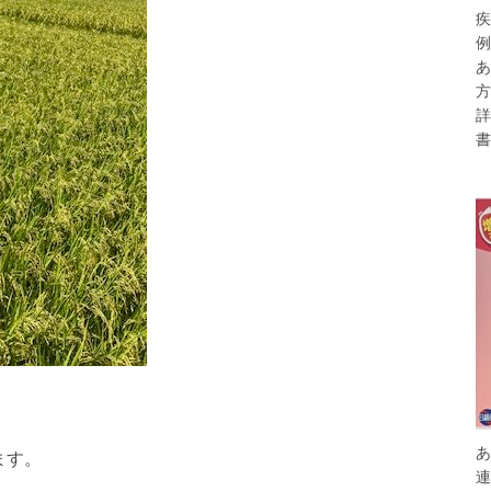
疾
例
あ
方
詳
書
あ
ます。
連