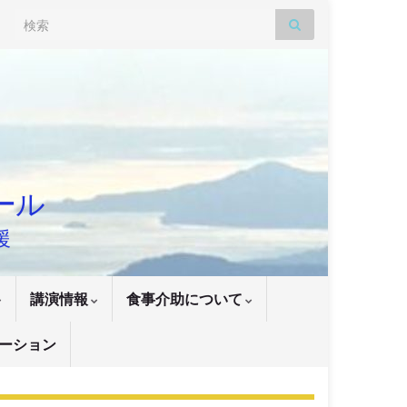
Search for:
ナール
援
講演情報
食事介助について
ーション