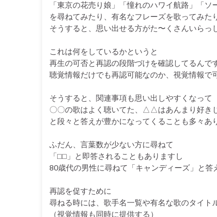
「東京の花売り娘」「憧れのハワイ航路」「ソ
を尋ねてみたり、有名なフレーズを歌ってみた
そうすると、思い出せる方がた〜くさんいらっ
これは何をしているかというと
再生の可否と再認の段階づけを確認してるんで
聴覚情報だけでも再認可能なのか、視覚情報で
そうすると、関連事項も思い出しやすくなって
〇〇の歌はよく聴いてた、△△はあんまり好き
と段々と答えが豊かになってくることも多々あ
ふだん、言葉数が少ない方に尋ねて
「⬜︎⬜︎」と即答されることもありますし
80歳代の男性に尋ねて「キャンディーズ」と答
再認を促すために
尋ねる時には、歌手名一覧や有名な歌のタイト
（視覚情報も同時に提供する）