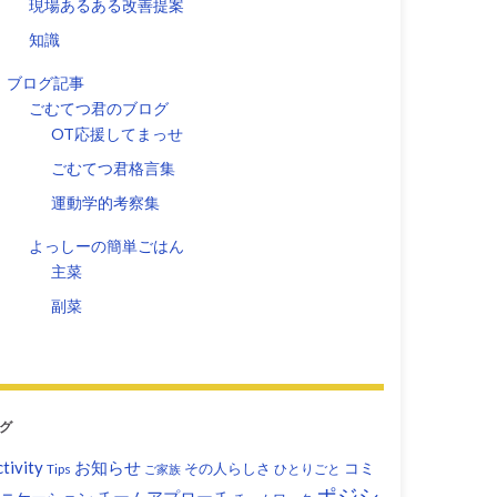
現場あるある改善提案
知識
ブログ記事
ごむてつ君のブログ
OT応援してまっせ
ごむてつ君格言集
運動学的考察集
よっしーの簡単ごはん
主菜
副菜
グ
tivity
お知らせ
コミ
その人らしさ
Tips
ひとりごと
ご家族
ポジシ