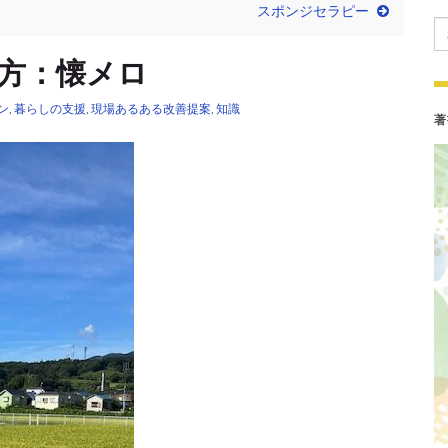
スポンジセラピー
Se
方：懐メロ
ン
,
暮らしの支援
,
現場あるある改善提案
,
知識
著