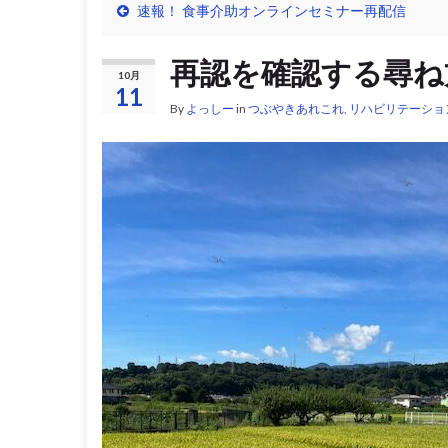
速報！ 食事介助オンラインセミナー再配信
再認を確認する尋ね
10月
11
By
よっしー
in
つぶやきあれこれ
,
リハビリテーショ