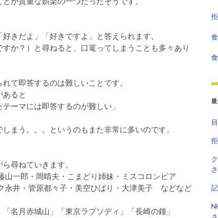
ことが貴重な娯楽の一つだったそうです。
拒
「好きだよ」「好きですよ」と答えられます。
食
ですか？）と尋ねると、口篭ってしまうことも多々あり
食
られて即答するのは難しいことです。
があると
最
たテーマには即答するのが難しい」
目
でしまう。。。というのもまた非常に多いのです。
拒
ク
がら尋ねていきます。
さ
・藤山一郎・岡晴夫・こまどり姉妹・ミスコロンビア
ンク永井・管原都々子・美空ひばり・大津美子 などなど
記
N
」「名月赤城山」「東京ラプソディ」「長崎の鐘」
さ