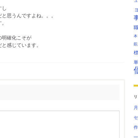
ュ
すし
だと思うんですよね。。。
す。
本
の明確化こそが
筋
だと感じています。
リ
月
セ
作
一