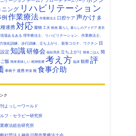
チームアプローチ
ニケーション
チームワーク
リハビリテーション
ョニング
作業療法
声かけ
事例
多
口腔ケア
作業療法士
対応
職種連携
履物
工夫
暮らし
映画
暮らしのアイデア
更衣
現場あるある
理学療法士、リハビリテーション、作業療法士、
目
力強化訓練、歩行訓練、立ち上がり、新形コロナ、ワクチン
知識
研修会
標設定
立ち上がり
簡
福祉用具
簡単ごはん
考え方
評
単ご飯
観察
簡単美味しい
精神医療
臨床
価
食事介助
連携
車椅子
靴
野菜
ンク
刊よっしーワールド
ルフ・セラピー研究所
業療法総合研究所
般社団法人神奈川県作業療法士会