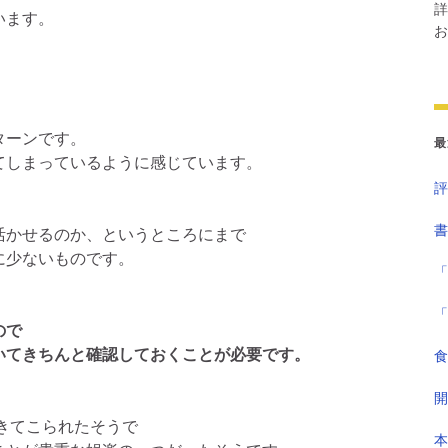
詳
います。
お
ターンです。
最
てしまっているように感じています。
評
書
活かせるのか、というところにまで
に少ないものです。
「
「
ので
いてきちんと確認しておくことが必要です。
食
開
生きてこられたそうで
本