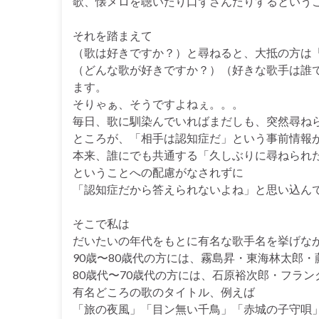
歌、懐メロを聴いたり口ずさんだりするという
それを踏まえて
（歌は好きですか？）と尋ねると、大抵の方は
（どんな歌が好きですか？）（好きな歌手は誰
ます。
そりゃぁ、そうですよねぇ。。。
毎日、歌に馴染んでいればまだしも、突然尋ね
ところが、「相手は認知症だ」という事前情報
本来、誰にでも共通する「久しぶりに尋ねられ
ということへの配慮がなされずに
「認知症だから答えられないよね」と思い込ん
そこで私は
だいたいの年代をもとに有名な歌手名を挙げな
90歳〜80歳代の方には、霧島昇・東海林太郎
80歳代〜70歳代の方には、石原裕次郎・フラ
有名どころの歌のタイトル、例えば
「旅の夜風」「目ン無い千鳥」「赤城の子守唄