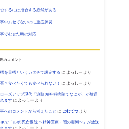
否するには拒否する必然がある
事中ムセてないのに重症肺炎
事でむせた時の対応
近のコメント
標を目標というカタチで設定する
に
よっしー
より
否？食べたくても食べられない！
に
よっしー
より
ローズアップ現代「追跡 精神科病院でなにが」が放送
れます
に
よっしー
より
事へのコメントから考えたこと
に
ごむてつ
より
HKで「ルポ 死亡退院 〜精神医療・闇の実態〜」が放送
れます
に
よっしー
より