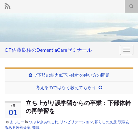
Tog
sear
Search for:
for
OT佐藤良枝のDementiaCareゼミナール
Togg
navig
≠下肢の筋力低下,=体幹の使い方の問題
考えるのではなく教えてもらう
立ち上がり誤学習からの卒業：下部体幹
7月
の再学習を
01
By
よっしー
in
つぶやきあれこれ
,
リハビリテーション
,
暮らしの支援
,
現場あ
るある改善提案
,
知識