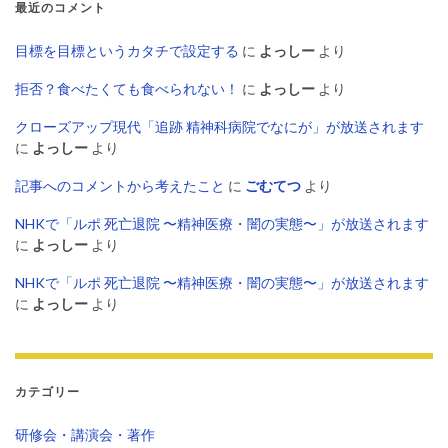
最近のコメント
目標を目標というカタチで設定する
に
よっしー
より
拒否？食べたくても食べられない！
に
よっしー
より
クローズアップ現代「追跡 精神科病院でなにが」が放送されます
に
よっしー
より
記事へのコメントから考えたこと
に
ごむてつ
より
NHKで「ルポ 死亡退院 〜精神医療・闇の実態〜」が放送されます
に
よっしー
より
NHKで「ルポ 死亡退院 〜精神医療・闇の実態〜」が放送されます
に
よっしー
より
カテゴリー
研修会・講演会・著作