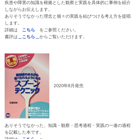
疾患や障害の知識を根拠とした観察と実践を具体的に事例を紹介
しながらお伝えします。
ありそうでなかった理念と個々の実践を結びつける考え方を提唱
します。
詳細は
こちら
をご参照ください。
書評は
＿こちら＿
からご覧いただけます。
2020年8月発売
ありそうでなかった、知識・観察・思考過程・実践の一連の過程
を記載した本です。
詳細は
＿
こちら
＿
へ。