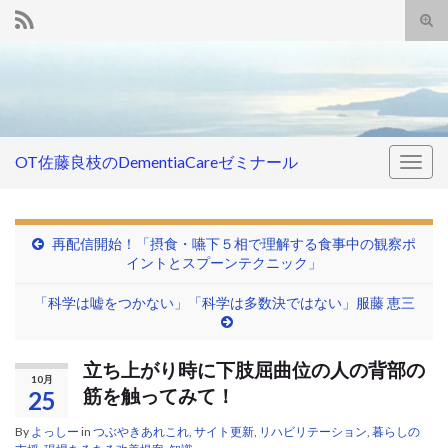
Tog
sear
Search for:
for
OT佐藤良枝のDementiaCareゼミナール
Togg
navig
再配信開始！「摂食・嚥下５相で理解する食事中の観察ポ
イントとスプーンテクニック」
「科学は嘘をつかない」「科学は多数決ではない」服藤 恵三
立ち上がり時に下肢屈曲位の人の背部の
10月
筋を触ってみて！
25
By
よっしー
in
つぶやきあれこれ
,
サイト更新
,
リハビリテーション
,
暮らしの