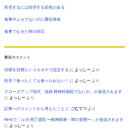
拒否するには拒否する必然がある
食事中ムセてないのに重症肺炎
食事でむせた時の対応
最近のコメント
目標を目標というカタチで設定する
に
よっしー
より
拒否？食べたくても食べられない！
に
よっしー
より
クローズアップ現代「追跡 精神科病院でなにが」が放送されます
に
よっしー
より
記事へのコメントから考えたこと
に
ごむてつ
より
NHKで「ルポ 死亡退院 〜精神医療・闇の実態〜」が放送されます
に
よっしー
より