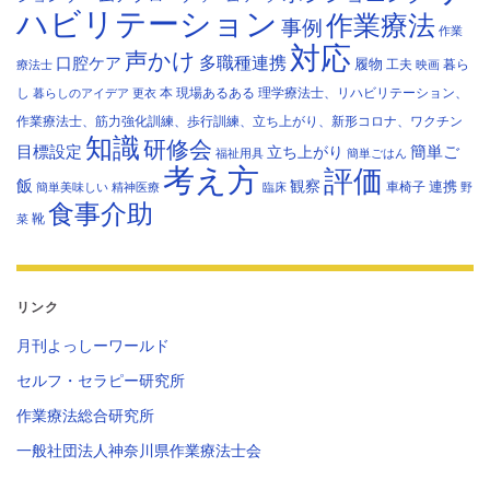
ハビリテーション
作業療法
事例
作業
対応
声かけ
多職種連携
口腔ケア
履物
工夫
暮ら
療法士
映画
し
本
現場あるある
理学療法士、リハビリテーション、
暮らしのアイデア
更衣
作業療法士、筋力強化訓練、歩行訓練、立ち上がり、新形コロナ、ワクチン
知識
研修会
目標設定
立ち上がり
簡単ご
福祉用具
簡単ごはん
考え方
評価
飯
観察
連携
車椅子
簡単美味しい
精神医療
臨床
野
食事介助
靴
菜
リンク
月刊よっしーワールド
セルフ・セラピー研究所
作業療法総合研究所
一般社団法人神奈川県作業療法士会