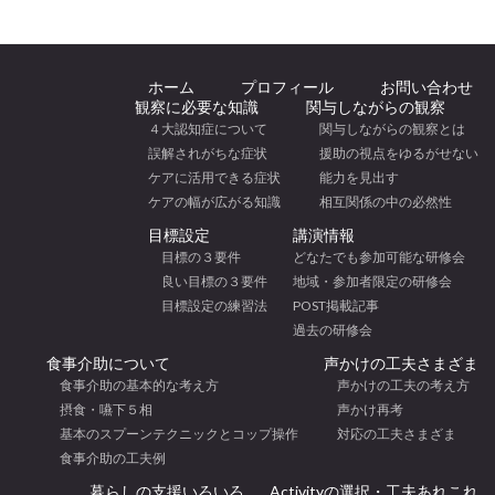
ホーム
プロフィール
お問い合わせ
観察に必要な知識
関与しながらの観察
４大認知症について
関与しながらの観察とは
誤解されがちな症状
援助の視点をゆるがせない
ケアに活用できる症状
能力を見出す
ケアの幅が広がる知識
相互関係の中の必然性
目標設定
講演情報
目標の３要件
どなたでも参加可能な研修会
良い目標の３要件
地域・参加者限定の研修会
目標設定の練習法
POST掲載記事
過去の研修会
食事介助について
声かけの工夫さまざま
食事介助の基本的な考え方
声かけの工夫の考え方
摂食・嚥下５相
声かけ再考
基本のスプーンテクニックとコップ操作
対応の工夫さまざま
食事介助の工夫例
暮らしの支援いろいろ
Activityの選択・工夫あれこれ