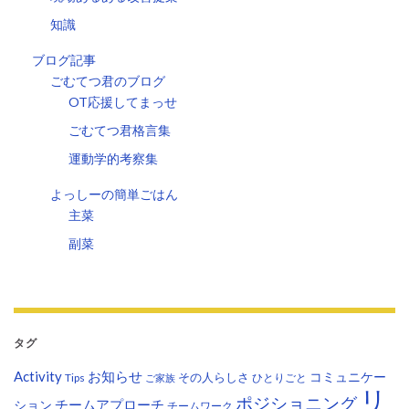
知識
ブログ記事
ごむてつ君のブログ
OT応援してまっせ
ごむてつ君格言集
運動学的考察集
よっしーの簡単ごはん
主菜
副菜
タグ
Activity
お知らせ
コミュニケー
その人らしさ
Tips
ひとりごと
ご家族
リ
ポジショニング
チームアプローチ
ション
チームワーク