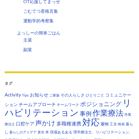
OT応援してまっせ
ごむてつ君格言集
運動学的考察集
よっしーの簡単ごはん
主菜
副菜
タグ
Activity
お知らせ
コミュニケー
その人らしさ
Tips
ひとりごと
ご家族
リ
ポジショニング
チームアプローチ
ション
チームワーク
ハビリテーション
作業療法
事例
作業
対応
声かけ
多職種連携
口腔ケア
履物
工夫
暮ら
療法士
映画
し
本
現場あるある
理学療法士、リハビリテーション、
暮らしのアイデア
更衣