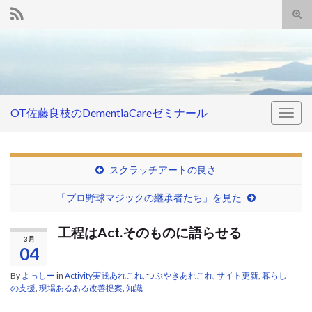
Tog
sear
Search for:
for
OT佐藤良枝のDementiaCareゼミナール
Togg
navig
スクラッチアートの良さ
「プロ野球マジックの継承者たち」を見た
工程はAct.そのものに語らせる
3月
04
By
よっしー
in
Activity実践あれこれ
,
つぶやきあれこれ
,
サイト更新
,
暮らし
の支援
,
現場あるある改善提案
,
知識