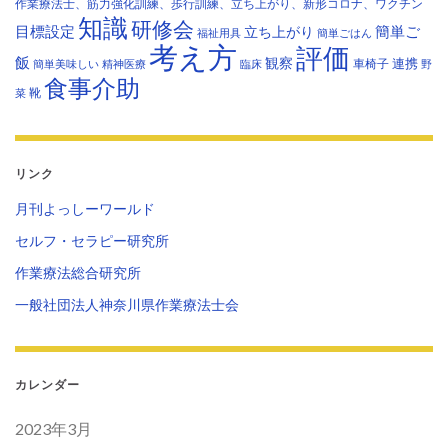
作業療法士、筋力強化訓練、歩行訓練、立ち上がり、新形コロナ、ワクチン
知識
研修会
目標設定
立ち上がり
簡単ご
福祉用具
簡単ごはん
考え方
評価
飯
観察
連携
車椅子
簡単美味しい
精神医療
臨床
野
食事介助
靴
菜
リンク
月刊よっしーワールド
セルフ・セラピー研究所
作業療法総合研究所
一般社団法人神奈川県作業療法士会
カレンダー
2023年3月