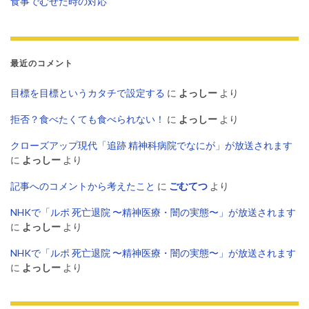
食事でむせた時の対応
最近のコメント
目標を目標というカタチで設定する
に
よっしー
より
拒否？食べたくても食べられない！
に
よっしー
より
クローズアップ現代「追跡 精神科病院でなにが」が放送されます
に
よっしー
より
記事へのコメントから考えたこと
に
ごむてつ
より
NHKで「ルポ 死亡退院 〜精神医療・闇の実態〜」が放送されます
に
よっしー
より
NHKで「ルポ 死亡退院 〜精神医療・闇の実態〜」が放送されます
に
よっしー
より