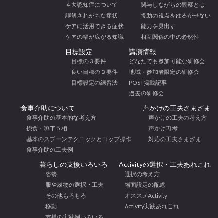
４大認知症について
関与しながらの観察とは
誤解されがちな症状
援助の視点をゆるがせない
ケアに活用できる症状
能力を見出す
ケアの幅が広がる知識
相互関係の中の必然性
目標設定
講演情報
目標の３要件
どなたでも参加可能な研修会
良い目標の３要件
地域・参加者限定の研修会
目標設定の練習法
POST掲載記事
過去の研修会
食事介助について
声かけの工夫さまざま
食事介助の基本的な考え方
声かけの工夫の考え方
摂食・嚥下５相
声かけ再考
基本のスプーンテクニックとコップ操作
対応の工夫さまざま
食事介助の工夫例
暮らしの支援いろいろ
Activityの選択・工夫あれこれ
姿勢
選択の考え方
服や履物の選択・工夫
場面設定の配慮
その他もろもろ
オススメActivity
移動
Activity実践あれこれ
支援の実践例いろいろ