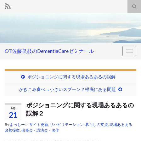
Tog
sear
Search for:
for
OT佐藤良枝のDementiaCareゼミナール
Togg
navig
ポジショニングに関する現場あるあるの誤解
かきこみ食べ→小さいスプーン？根底にある問題
ポジショニングに関する現場あるあるの
4月
誤解２
21
By
よっしー
in
サイト更新
,
リハビリテーション
,
暮らしの支援
,
現場あるある
改善提案
,
研修会・講演会・著作