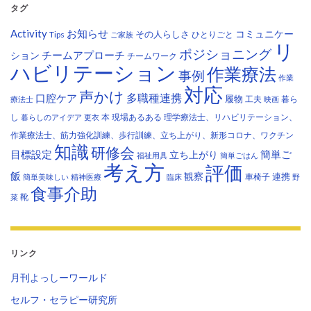
タグ
Activity
お知らせ
コミュニケー
その人らしさ
Tips
ひとりごと
ご家族
リ
ポジショニング
チームアプローチ
ション
チームワーク
ハビリテーション
作業療法
事例
作業
対応
声かけ
多職種連携
口腔ケア
履物
工夫
暮ら
療法士
映画
し
本
現場あるある
理学療法士、リハビリテーション、
暮らしのアイデア
更衣
作業療法士、筋力強化訓練、歩行訓練、立ち上がり、新形コロナ、ワクチン
知識
研修会
目標設定
立ち上がり
簡単ご
福祉用具
簡単ごはん
考え方
評価
飯
観察
連携
車椅子
簡単美味しい
精神医療
臨床
野
食事介助
靴
菜
リンク
月刊よっしーワールド
セルフ・セラピー研究所