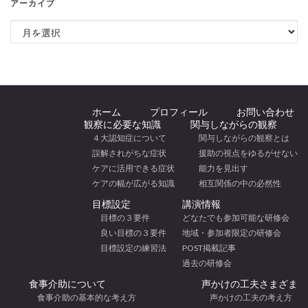
アーカイブ
アーカイブ
ホーム
プロフィール
お問い合わせ
観察に必要な知識
関与しながらの観察
４大認知症について
関与しながらの観察とは
誤解されがちな症状
援助の視点をゆるがせない
ケアに活用できる症状
能力を見出す
ケアの幅が広がる知識
相互関係の中の必然性
目標設定
講演情報
目標の３要件
どなたでも参加可能な研修会
良い目標の３要件
地域・参加者限定の研修会
目標設定の練習法
POST掲載記事
過去の研修会
食事介助について
声かけの工夫さまざま
食事介助の基本的な考え方
声かけの工夫の考え方