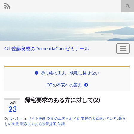
Tog
sear
Search for:
for
OT佐藤良枝のDementiaCareゼミナール
Togg
navig
塗り絵の工夫：幼稚に見せない
OTの不安への答え
帰宅要求のある方に対して(2)
10月
23
By
よっしー
in
サイト更新
,
対応の工夫さまざま
,
支援の実践例いろいろ
,
暮ら
しの支援
,
現場あるある改善提案
,
知識