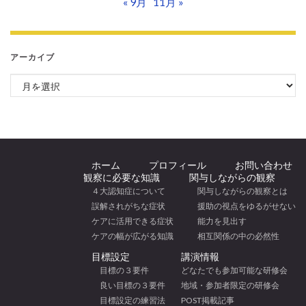
« 9月
11月 »
アーカイブ
アーカイブ
ホーム
プロフィール
お問い合わせ
観察に必要な知識
関与しながらの観察
４大認知症について
関与しながらの観察とは
誤解されがちな症状
援助の視点をゆるがせない
ケアに活用できる症状
能力を見出す
ケアの幅が広がる知識
相互関係の中の必然性
目標設定
講演情報
目標の３要件
どなたでも参加可能な研修会
良い目標の３要件
地域・参加者限定の研修会
目標設定の練習法
POST掲載記事