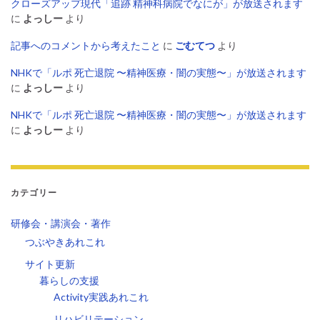
クローズアップ現代「追跡 精神科病院でなにが」が放送されます
に
よっしー
より
記事へのコメントから考えたこと
に
ごむてつ
より
NHKで「ルポ 死亡退院 〜精神医療・闇の実態〜」が放送されます
に
よっしー
より
NHKで「ルポ 死亡退院 〜精神医療・闇の実態〜」が放送されます
に
よっしー
より
カテゴリー
研修会・講演会・著作
つぶやきあれこれ
サイト更新
暮らしの支援
Activity実践あれこれ
リハビリテーション