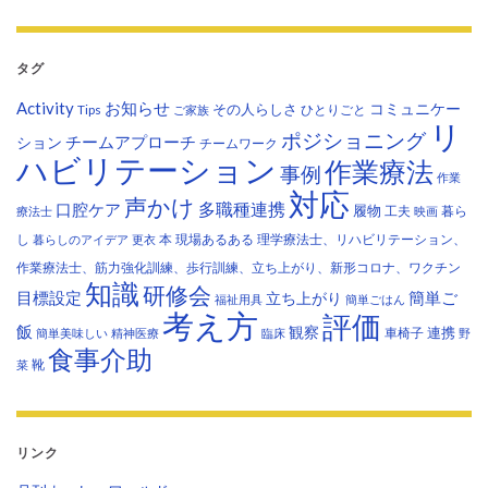
タグ
Activity
お知らせ
コミュニケー
その人らしさ
Tips
ひとりごと
ご家族
リ
ポジショニング
チームアプローチ
ション
チームワーク
ハビリテーション
作業療法
事例
作業
対応
声かけ
多職種連携
口腔ケア
履物
工夫
暮ら
療法士
映画
し
本
現場あるある
理学療法士、リハビリテーション、
暮らしのアイデア
更衣
作業療法士、筋力強化訓練、歩行訓練、立ち上がり、新形コロナ、ワクチン
知識
研修会
目標設定
立ち上がり
簡単ご
福祉用具
簡単ごはん
考え方
評価
飯
観察
連携
車椅子
簡単美味しい
精神医療
臨床
野
食事介助
靴
菜
リンク