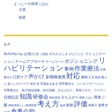
よっしーの簡単ごはん
主菜
副菜
タグ
Activity
お知らせ
コミュニケー
その人らしさ
Tips
ひとりごと
ご家族
リ
ポジショニング
チームアプローチ
ション
チームワーク
ハビリテーション
作業療法
事例
作業
対応
声かけ
多職種連携
口腔ケア
履物
工夫
暮ら
療法士
映画
し
本
現場あるある
理学療法士、リハビリテーション、
暮らしのアイデア
更衣
作業療法士、筋力強化訓練、歩行訓練、立ち上がり、新形コロナ、ワクチン
知識
研修会
目標設定
立ち上がり
簡単ご
福祉用具
簡単ごはん
考え方
評価
飯
観察
連携
車椅子
簡単美味しい
精神医療
臨床
野
食事介助