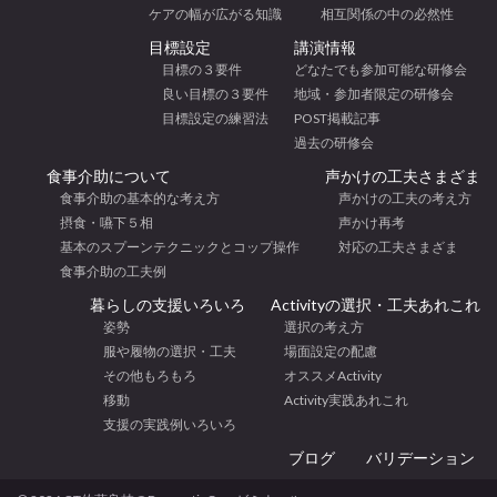
ケアの幅が広がる知識
相互関係の中の必然性
目標設定
講演情報
目標の３要件
どなたでも参加可能な研修会
良い目標の３要件
地域・参加者限定の研修会
目標設定の練習法
POST掲載記事
過去の研修会
食事介助について
声かけの工夫さまざま
食事介助の基本的な考え方
声かけの工夫の考え方
摂食・嚥下５相
声かけ再考
基本のスプーンテクニックとコップ操作
対応の工夫さまざま
食事介助の工夫例
暮らしの支援いろいろ
Activityの選択・工夫あれこれ
姿勢
選択の考え方
服や履物の選択・工夫
場面設定の配慮
その他もろもろ
オススメActivity
移動
Activity実践あれこれ
支援の実践例いろいろ
ブログ
バリデーション