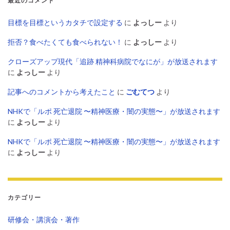
最近のコメント
目標を目標というカタチで設定する
に
よっしー
より
拒否？食べたくても食べられない！
に
よっしー
より
クローズアップ現代「追跡 精神科病院でなにが」が放送されます
に
よっしー
より
記事へのコメントから考えたこと
に
ごむてつ
より
NHKで「ルポ 死亡退院 〜精神医療・闇の実態〜」が放送されます
に
よっしー
より
NHKで「ルポ 死亡退院 〜精神医療・闇の実態〜」が放送されます
に
よっしー
より
カテゴリー
研修会・講演会・著作