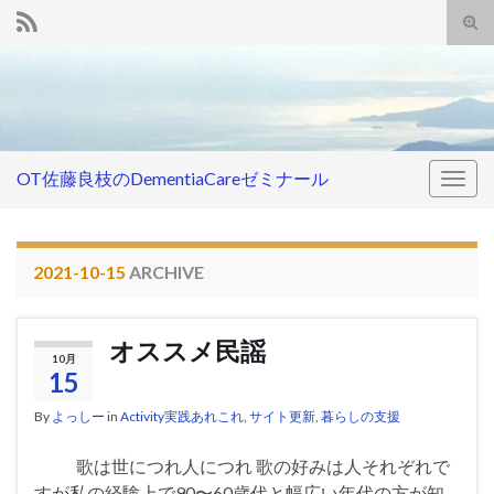
Tog
sear
Search for:
for
OT佐藤良枝のDementiaCareゼミナール
Togg
navig
2021-10-15
ARCHIVE
オススメ民謡
10月
15
By
よっしー
in
Activity実践あれこれ
,
サイト更新
,
暮らしの支援
歌は世につれ人につれ 歌の好みは人それぞれで
すが私の経験上で90〜60歳代と幅広い年代の方が知