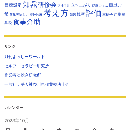
知識
研修会
目標設定
立ち上がり
簡単ご
福祉用具
簡単ごはん
考え方
評価
飯
観察
連携
車椅子
簡単美味しい
精神医療
臨床
野
食事介助
靴
菜
リンク
月刊よっしーワールド
セルフ・セラピー研究所
作業療法総合研究所
一般社団法人神奈川県作業療法士会
カレンダー
2023年10月