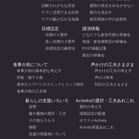
誤解されがちな症状
援助の視点をゆるがせない
ケアに活用できる症状
能力を見出す
ケアの幅が広がる知識
相互関係の中の必然性
目標設定
講演情報
目標の３要件
どなたでも参加可能な研修会
良い目標の３要件
地域・参加者限定の研修会
目標設定の練習法
POST掲載記事
過去の研修会
食事介助について
声かけの工夫さまざま
食事介助の基本的な考え方
声かけの工夫の考え方
摂食・嚥下５相
声かけ再考
基本のスプーンテクニックとコップ操作
対応の工夫さまざま
食事介助の工夫例
暮らしの支援いろいろ
Activityの選択・工夫あれこれ
姿勢
選択の考え方
服や履物の選択・工夫
場面設定の配慮
その他もろもろ
オススメActivity
移動
Activity実践あれこれ
支援の実践例いろいろ