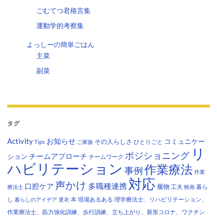
ごむてつ君格言集
運動学的考察集
よっしーの簡単ごはん
主菜
副菜
タグ
Activity
お知らせ
コミュニケー
その人らしさ
Tips
ひとりごと
ご家族
リ
ポジショニング
チームアプローチ
ション
チームワーク
ハビリテーション
作業療法
事例
作業
対応
声かけ
多職種連携
口腔ケア
履物
工夫
暮ら
療法士
映画
し
本
現場あるある
理学療法士、リハビリテーション、
暮らしのアイデア
更衣
作業療法士、筋力強化訓練、歩行訓練、立ち上がり、新形コロナ、ワクチン