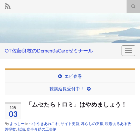
Tog
sear
Search for:
for
OT佐藤良枝のDementiaCareゼミナール
Togg
navig
エビ春巻
聴講延長受付中！
「ムセたらトロミ」はやめましょう！
10月
03
By
よっしー
in
つぶやきあれこれ
,
サイト更新
,
暮らしの支援
,
現場あるある改
善提案
,
知識
,
食事介助の工夫例