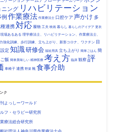
チームアプローチ
ニケーション
チームワーク
リハビリテーション
ョニング
作業療法
声かけ
事例
多
口腔ケア
作業療法士
対応
職種連携
履物
工夫
暮らし
映画
暮らしのアイデア
更衣
現場あるある
理学療法士、リハビリテーション、作業療法士、
目
力強化訓練、歩行訓練、立ち上がり、新形コロナ、ワクチン
知識
研修会
標設定
立ち上がり
簡
福祉用具
簡単ごはん
考え方
評
単ご飯
観察
簡単美味しい
精神医療
臨床
価
食事介助
連携
車椅子
靴
野菜
ンク
刊よっしーワールド
ルフ・セラピー研究所
業療法総合研究所
般社団法人神奈川県作業療法士会