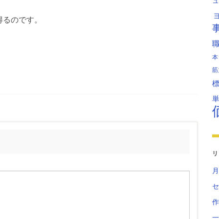
ュ
得るのです。
本
筋
リ
月
セ
作
一