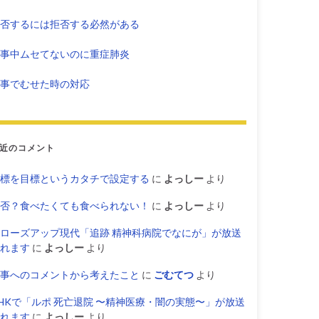
否するには拒否する必然がある
事中ムセてないのに重症肺炎
事でむせた時の対応
近のコメント
標を目標というカタチで設定する
に
よっしー
より
否？食べたくても食べられない！
に
よっしー
より
ローズアップ現代「追跡 精神科病院でなにが」が放送
れます
に
よっしー
より
事へのコメントから考えたこと
に
ごむてつ
より
HKで「ルポ 死亡退院 〜精神医療・闇の実態〜」が放送
れます
に
よっしー
より