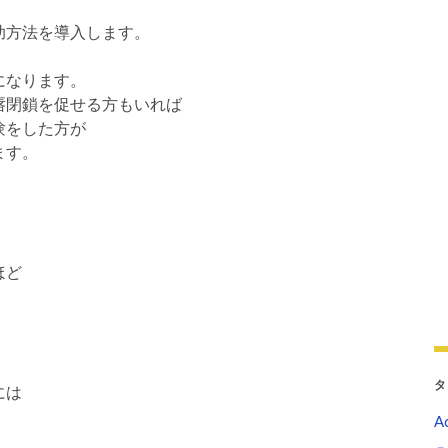
助方法を導入します。
になります。
唇閉鎖を促せる方もいれば
験をした方が
ます。
ほど
。
タ
には
Ac