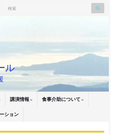
Search for:
ナール
援
講演情報
食事介助について
ーション