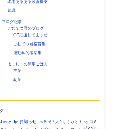
現場あるある改善提案
知識
ブログ記事
ごむてつ君のブログ
OT応援してまっせ
ごむてつ君格言集
運動学的考察集
よっしーの簡単ごはん
主菜
副菜
グ
tivity
お知らせ
コミ
その人らしさ
Tips
ひとりごと
ご家族
ポジシ