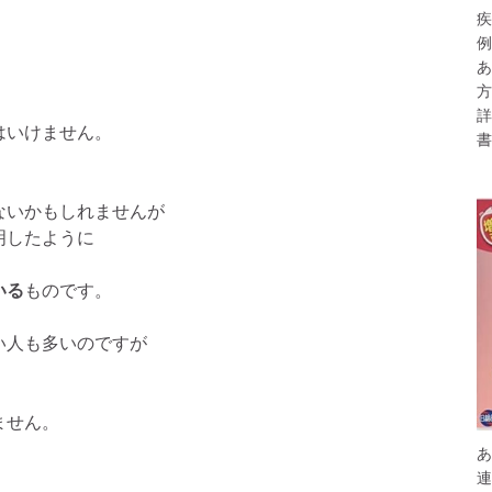
疾
例
あ
方
詳
はいけません。
書
ないかもしれませんが
明したように
いる
ものです。
人も多いのですが
ません。
あ
連