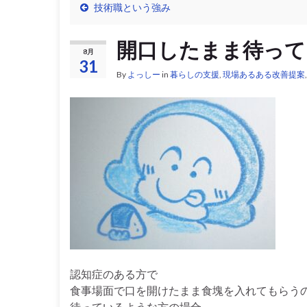
技術職という強み
開口したまま待って
8月
31
By
よっしー
in
暮らしの支援
,
現場あるある改善提案
認知症のある方で
食事場面で口を開けたまま食塊を入れてもらう
待っているような方の場合