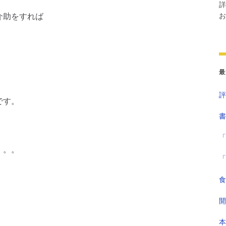
詳
介助をすれば
お
最
評
です。
書
「
。。。
「
食
開
。
本