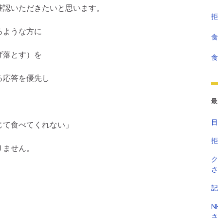
確認いただきたいと思います。
拒
るような方に
食
げ落とす）を
食
る応答を優先し
最
目
じて食べてくれない」
拒
りません。
ク
さ
記
N
さ