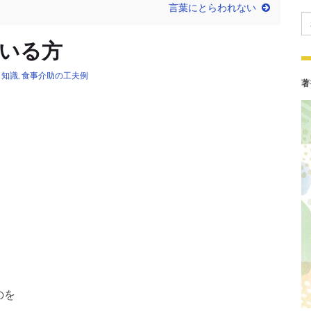
言葉にとらわれない
Se
いる方
,
知識
,
食事介助の工夫例
著
のを