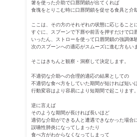
箸を使った介助で口唇閉鎖が出てくれば
食塊をとりこむ時に口唇閉鎖を促せる食具と介
ここは、その方のそれぞれの状態に応じること
すぐに、スプーンで下唇や前舌を押すだけで口
いったん、ストローを使って口唇閉鎖の強調体
次のスプーンへの適応がスムーズに進む方もい
そこはきちんと観察・洞察して決定します。
不適切な介助への合理的適応の結果としての
不適切な食べ方をしていた期間が短ければ短い
行動変容はより容易により短期間で起こります
逆に言えば
そのような期間が長ければ長いほど
適切な介助ができる人と遭遇できなかった場合
誤嚥性肺炎になってしまったり
食べ方がわからなくなってしまって