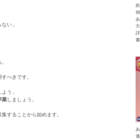
疾
例
あ
らない」
方
詳
書
る。
用すべきです。
しよう」
卒業
しましょう。
収集することから始めます。
あ
連