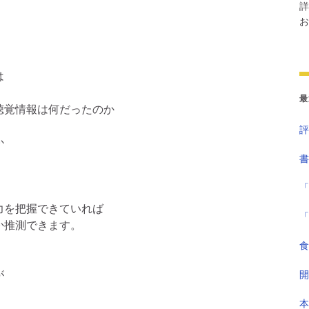
詳
お
は
最
聴覚情報は何だったのか
評
か
書
「
力を把握できていれば
「
か推測できます。
食
が
開
本