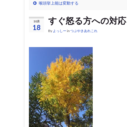
喉頭挙上能は変動する
すぐ怒る方への対応
10月
18
By
よっしー
in
つぶやきあれこれ