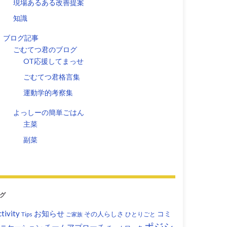
現場あるある改善提案
知識
ブログ記事
ごむてつ君のブログ
OT応援してまっせ
ごむてつ君格言集
運動学的考察集
よっしーの簡単ごはん
主菜
副菜
グ
tivity
お知らせ
コミ
その人らしさ
Tips
ひとりごと
ご家族
ポジシ