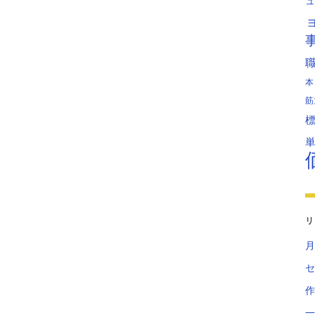
ュ
本
筋
リ
月
セ
作
一