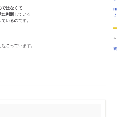
のではなくて
N
覚に判断
している
さ
しているのです。
カ
ん起こっています。
研
。