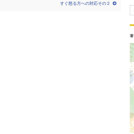
すぐ怒る方への対応その２
Se
著