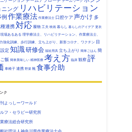
チームアプローチ
ニケーション
チームワーク
リハビリテーション
ョニング
作業療法
声かけ
事例
多
口腔ケア
作業療法士
対応
職種連携
履物
工夫
暮らし
映画
暮らしのアイデア
更衣
現場あるある
理学療法士、リハビリテーション、作業療法士、
目
力強化訓練、歩行訓練、立ち上がり、新形コロナ、ワクチン
知識
研修会
標設定
立ち上がり
簡
福祉用具
簡単ごはん
考え方
評
単ご飯
観察
簡単美味しい
精神医療
臨床
価
食事介助
連携
車椅子
靴
野菜
ンク
刊よっしーワールド
ルフ・セラピー研究所
業療法総合研究所
般社団法人神奈川県作業療法士会