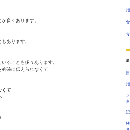
拒
とが多々あります。
食
食
ともあります。
最
ていることも多々あります。
を的確に伝えられなくて
目
拒
なくて
ク
い
さ
記
り
N
さ