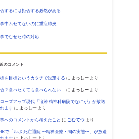
否するには拒否する必然がある
事中ムセてないのに重症肺炎
事でむせた時の対応
近のコメント
標を目標というカタチで設定する
に
よっしー
より
否？食べたくても食べられない！
に
よっしー
より
ローズアップ現代「追跡 精神科病院でなにが」が放送
れます
に
よっしー
より
事へのコメントから考えたこと
に
ごむてつ
より
HKで「ルポ 死亡退院 〜精神医療・闇の実態〜」が放送
れます
に
よっしー
より