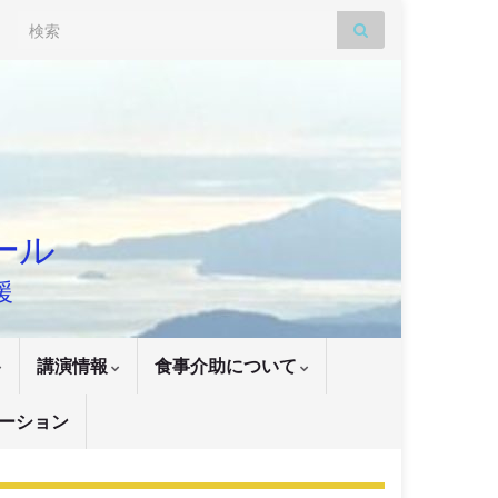
Search for:
ナール
援
講演情報
食事介助について
ーション