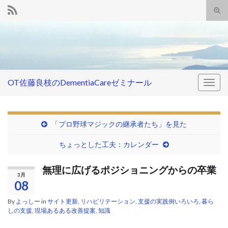
Tog
sear
Search for:
for
OT佐藤良枝のDementiaCareゼミナール
Togg
navig
「プロ野球マジックの継承者たち」を見た
ちょっとした工夫：カレンダー
無理に広げるポジショニングからの卒業
3月
08
By
よっしー
in
サイト更新
,
リハビリテーション
,
支援の実践例いろいろ
,
暮ら
しの支援
,
現場あるある改善提案
,
知識