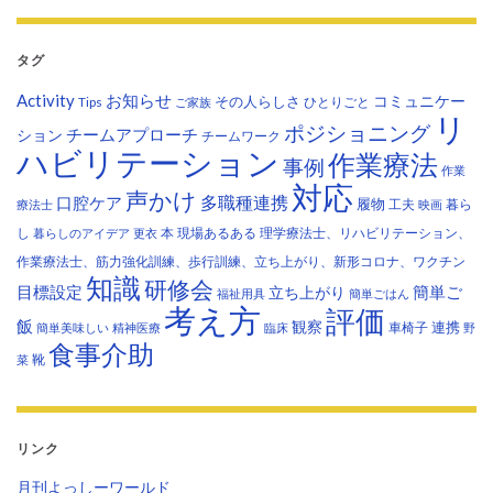
タグ
Activity
お知らせ
コミュニケー
その人らしさ
Tips
ひとりごと
ご家族
リ
ポジショニング
チームアプローチ
ション
チームワーク
ハビリテーション
作業療法
事例
作業
対応
声かけ
多職種連携
口腔ケア
履物
工夫
暮ら
療法士
映画
し
本
現場あるある
理学療法士、リハビリテーション、
暮らしのアイデア
更衣
作業療法士、筋力強化訓練、歩行訓練、立ち上がり、新形コロナ、ワクチン
知識
研修会
目標設定
立ち上がり
簡単ご
福祉用具
簡単ごはん
考え方
評価
飯
観察
連携
車椅子
簡単美味しい
精神医療
臨床
野
食事介助
靴
菜
リンク
月刊よっしーワールド