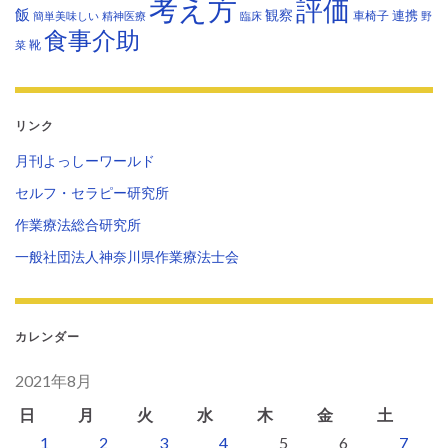
考え方
評価
飯
観察
連携
車椅子
簡単美味しい
精神医療
臨床
野
食事介助
靴
菜
リンク
月刊よっしーワールド
セルフ・セラピー研究所
作業療法総合研究所
一般社団法人神奈川県作業療法士会
カレンダー
2021年8月
日
月
火
水
木
金
土
1
2
3
4
5
6
7