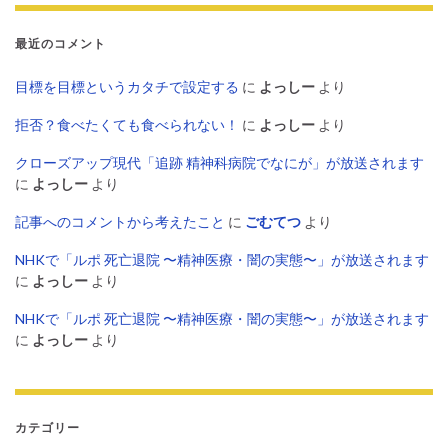
最近のコメント
目標を目標というカタチで設定する
に
よっしー
より
拒否？食べたくても食べられない！
に
よっしー
より
クローズアップ現代「追跡 精神科病院でなにが」が放送されます
に
よっしー
より
記事へのコメントから考えたこと
に
ごむてつ
より
NHKで「ルポ 死亡退院 〜精神医療・闇の実態〜」が放送されます
に
よっしー
より
NHKで「ルポ 死亡退院 〜精神医療・闇の実態〜」が放送されます
に
よっしー
より
カテゴリー