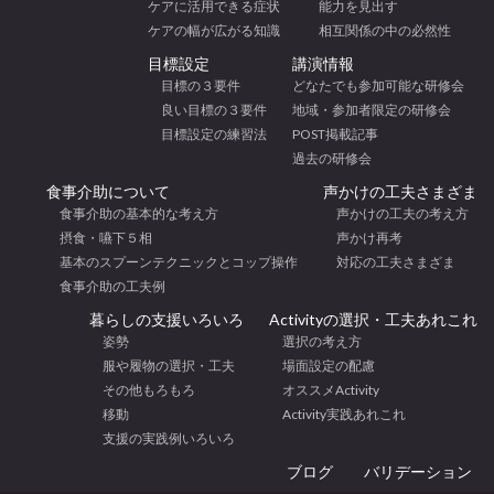
ケアに活用できる症状
能力を見出す
ケアの幅が広がる知識
相互関係の中の必然性
目標設定
講演情報
目標の３要件
どなたでも参加可能な研修会
良い目標の３要件
地域・参加者限定の研修会
目標設定の練習法
POST掲載記事
過去の研修会
食事介助について
声かけの工夫さまざま
食事介助の基本的な考え方
声かけの工夫の考え方
摂食・嚥下５相
声かけ再考
基本のスプーンテクニックとコップ操作
対応の工夫さまざま
食事介助の工夫例
暮らしの支援いろいろ
Activityの選択・工夫あれこれ
姿勢
選択の考え方
服や履物の選択・工夫
場面設定の配慮
その他もろもろ
オススメActivity
移動
Activity実践あれこれ
支援の実践例いろいろ
ブログ
バリデーション