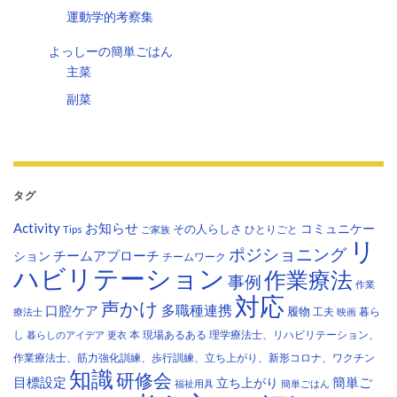
運動学的考察集
よっしーの簡単ごはん
主菜
副菜
タグ
Activity
お知らせ
コミュニケー
その人らしさ
Tips
ひとりごと
ご家族
リ
ポジショニング
チームアプローチ
ション
チームワーク
ハビリテーション
作業療法
事例
作業
対応
声かけ
多職種連携
口腔ケア
履物
工夫
暮ら
療法士
映画
し
本
現場あるある
理学療法士、リハビリテーション、
暮らしのアイデア
更衣
作業療法士、筋力強化訓練、歩行訓練、立ち上がり、新形コロナ、ワクチン
知識
研修会
目標設定
立ち上がり
簡単ご
福祉用具
簡単ごはん