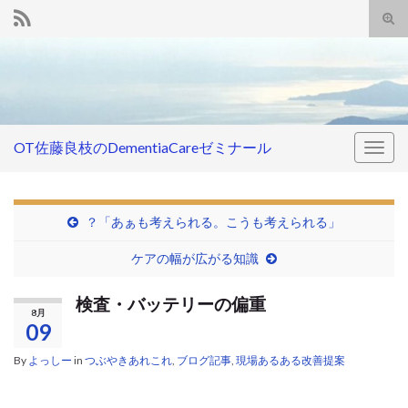
Tog
sear
Search for:
for
OT佐藤良枝のDementiaCareゼミナール
Togg
navig
？「あぁも考えられる。こうも考えられる」
ケアの幅が広がる知識
検査・バッテリーの偏重
8月
09
By
よっしー
in
つぶやきあれこれ
,
ブログ記事
,
現場あるある改善提案