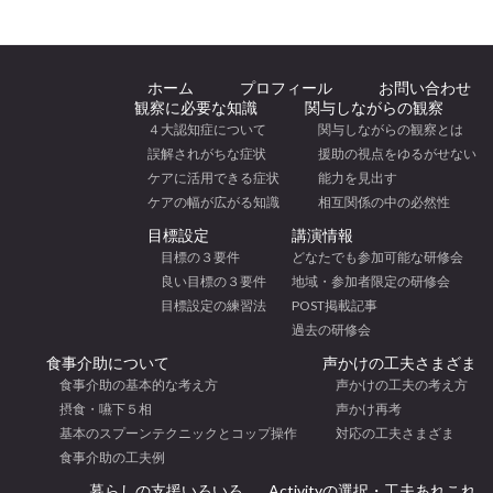
ホーム
プロフィール
お問い合わせ
観察に必要な知識
関与しながらの観察
４大認知症について
関与しながらの観察とは
誤解されがちな症状
援助の視点をゆるがせない
ケアに活用できる症状
能力を見出す
ケアの幅が広がる知識
相互関係の中の必然性
目標設定
講演情報
目標の３要件
どなたでも参加可能な研修会
良い目標の３要件
地域・参加者限定の研修会
目標設定の練習法
POST掲載記事
過去の研修会
食事介助について
声かけの工夫さまざま
食事介助の基本的な考え方
声かけの工夫の考え方
摂食・嚥下５相
声かけ再考
基本のスプーンテクニックとコップ操作
対応の工夫さまざま
食事介助の工夫例
暮らしの支援いろいろ
Activityの選択・工夫あれこれ