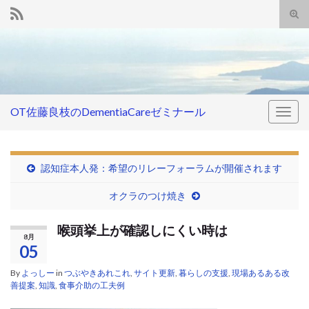
Tog
sear
Search for:
for
OT佐藤良枝のDementiaCareゼミナール
Togg
navig
認知症本人発：希望のリレーフォーラムが開催されます
オクラのつけ焼き
喉頭挙上が確認しにくい時は
8月
05
By
よっしー
in
つぶやきあれこれ
,
サイト更新
,
暮らしの支援
,
現場あるある改
善提案
,
知識
,
食事介助の工夫例