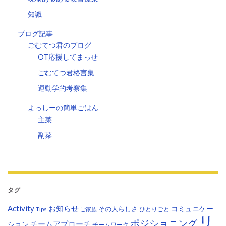
知識
ブログ記事
ごむてつ君のブログ
OT応援してまっせ
ごむてつ君格言集
運動学的考察集
よっしーの簡単ごはん
主菜
副菜
タグ
Activity
お知らせ
コミュニケー
その人らしさ
Tips
ひとりごと
ご家族
リ
ポジショニング
チームアプローチ
ション
チームワーク