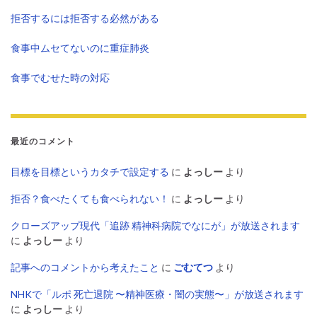
拒否するには拒否する必然がある
食事中ムセてないのに重症肺炎
食事でむせた時の対応
最近のコメント
目標を目標というカタチで設定する
に
よっしー
より
拒否？食べたくても食べられない！
に
よっしー
より
クローズアップ現代「追跡 精神科病院でなにが」が放送されます
に
よっしー
より
記事へのコメントから考えたこと
に
ごむてつ
より
NHKで「ルポ 死亡退院 〜精神医療・闇の実態〜」が放送されます
に
よっしー
より