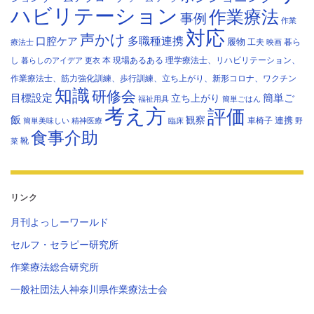
ハビリテーション
作業療法
事例
作業
対応
声かけ
多職種連携
口腔ケア
履物
工夫
暮ら
療法士
映画
し
本
現場あるある
理学療法士、リハビリテーション、
暮らしのアイデア
更衣
作業療法士、筋力強化訓練、歩行訓練、立ち上がり、新形コロナ、ワクチン
知識
研修会
目標設定
立ち上がり
簡単ご
福祉用具
簡単ごはん
考え方
評価
飯
観察
連携
車椅子
簡単美味しい
精神医療
臨床
野
食事介助
靴
菜
リンク
月刊よっしーワールド
セルフ・セラピー研究所
作業療法総合研究所
一般社団法人神奈川県作業療法士会