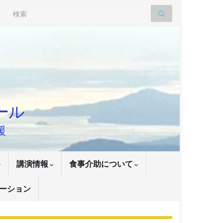
Search for:
ナール
援
講演情報
食事介助について
ーション