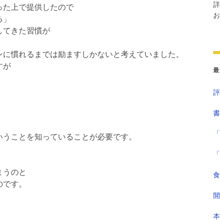
詳
った上で提供したので
お
る」
してきた習慣が
ンに慣れるまでは励ますしかないと考えていました。
すが
最
評
書
「
いうことを知っていることが必要です。
「
まうのと
食
のです。
開
本