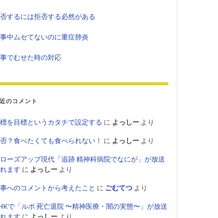
否するには拒否する必然がある
事中ムセてないのに重症肺炎
事でむせた時の対応
近のコメント
標を目標というカタチで設定する
に
よっしー
より
否？食べたくても食べられない！
に
よっしー
より
ローズアップ現代「追跡 精神科病院でなにが」が放送
れます
に
よっしー
より
事へのコメントから考えたこと
に
ごむてつ
より
HKで「ルポ 死亡退院 〜精神医療・闇の実態〜」が放送
れます
に
よっしー
より