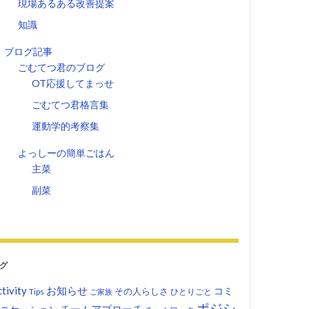
現場あるある改善提案
知識
ブログ記事
ごむてつ君のブログ
OT応援してまっせ
ごむてつ君格言集
運動学的考察集
よっしーの簡単ごはん
主菜
副菜
グ
tivity
お知らせ
コミ
その人らしさ
Tips
ひとりごと
ご家族
ポジシ