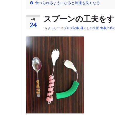
食べられるようになると疎通も良くなる
スプーンの工夫をす
6月
24
By
よっしー
in
ブログ記事
,
暮らしの支援
,
食事介助