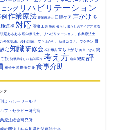
チームアプローチ
ニケーション
チームワーク
リハビリテーション
ョニング
作業療法
声かけ
事例
多
口腔ケア
作業療法士
対応
職種連携
履物
工夫
暮らし
映画
暮らしのアイデア
更衣
現場あるある
理学療法士、リハビリテーション、作業療法士、
目
力強化訓練、歩行訓練、立ち上がり、新形コロナ、ワクチン
知識
研修会
標設定
立ち上がり
簡
福祉用具
簡単ごはん
考え方
評
単ご飯
観察
簡単美味しい
精神医療
臨床
価
食事介助
連携
車椅子
靴
野菜
ンク
刊よっしーワールド
ルフ・セラピー研究所
業療法総合研究所
般社団法人神奈川県作業療法士会