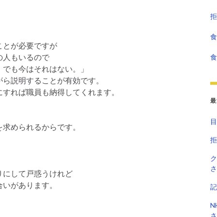
拒
食
ことが必要ですが
の人もいるので
食
。でも今はそれはない。」
がら説明することが有効です。
にすれば職員も納得してくれます。
最
目
を求められるからです。
拒
ク
さ
りにして戸惑うけれど
合いがあります。
記
N
さ