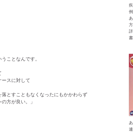
疾
例
あ
方
詳
書
いうことなんです。
て
ケースに対して
を落とすこともなくなったにもかかわらず
ンの方が良い。」
あ
連