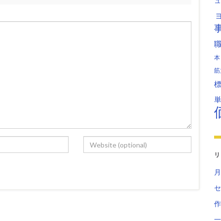
ュ
本
筋
リ
月
セ
作
一