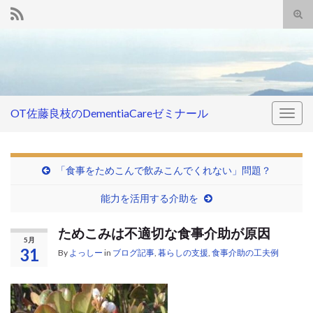
Tog
sear
Search for:
for
OT佐藤良枝のDementiaCareゼミナール
Togg
navig
「食事をためこんで飲みこんでくれない」問題？
能力を活用する介助を
ためこみは不適切な食事介助が原因
5月
31
By
よっしー
in
ブログ記事
,
暮らしの支援
,
食事介助の工夫例