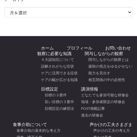
アーカイブ
ホーム
プロフィール
お問い合わせ
観察に必要な知識
関与しながらの観察
４大認知症について
関与しながらの観察とは
誤解されがちな症状
援助の視点をゆるがせない
ケアに活用できる症状
能力を見出す
ケアの幅が広がる知識
相互関係の中の必然性
目標設定
講演情報
目標の３要件
どなたでも参加可能な研修会
良い目標の３要件
地域・参加者限定の研修会
目標設定の練習法
POST掲載記事
過去の研修会
食事介助について
声かけの工夫さまざま
食事介助の基本的な考え方
声かけの工夫の考え方