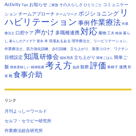
Activity
お知らせ
コミュニケー
その人らしさ
Tips
ひとりごと
ご家族
リ
ポジショニング
チームアプローチ
ション
チームワーク
ハビリテーション
作業療法
事例
作業
対応
声かけ
多職種連携
口腔ケア
履物
工夫
暮ら
療法士
映画
し
本
現場あるある
理学療法士、リハビリテーション、
暮らしのアイデア
更衣
作業療法士、筋力強化訓練、歩行訓練、立ち上がり、新形コロナ、ワクチン
知識
研修会
目標設定
立ち上がり
簡単ご
福祉用具
簡単ごはん
考え方
評価
飯
観察
連携
車椅子
簡単美味しい
精神医療
臨床
野
食事介助
靴
菜
リンク
月刊よっしーワールド
セルフ・セラピー研究所
作業療法総合研究所