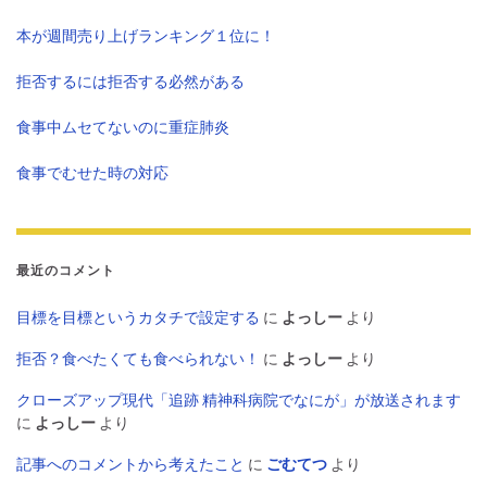
本が週間売り上げランキング１位に！
拒否するには拒否する必然がある
食事中ムセてないのに重症肺炎
食事でむせた時の対応
最近のコメント
目標を目標というカタチで設定する
に
よっしー
より
拒否？食べたくても食べられない！
に
よっしー
より
クローズアップ現代「追跡 精神科病院でなにが」が放送されます
に
よっしー
より
記事へのコメントから考えたこと
に
ごむてつ
より