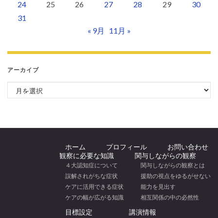
24
25
26
27
28
29
30
31
« 9月
11月 »
アーカイブ
アーカイブ
ホーム
プロフィール
お問い合わせ
観察に必要な知識
関与しながらの観察
４大認知症について
関与しながらの観察とは
誤解されがちな症状
援助の視点をゆるがせない
ケアに活用できる症状
能力を見出す
ケアの幅が広がる知識
相互関係の中の必然性
目標設定
講演情報