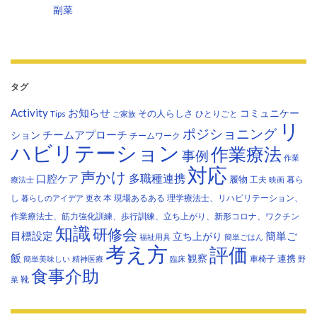
副菜
タグ
Activity
お知らせ
コミュニケー
その人らしさ
Tips
ひとりごと
ご家族
リ
ポジショニング
チームアプローチ
ション
チームワーク
ハビリテーション
作業療法
事例
作業
対応
声かけ
多職種連携
口腔ケア
履物
工夫
暮ら
療法士
映画
し
本
現場あるある
理学療法士、リハビリテーション、
暮らしのアイデア
更衣
作業療法士、筋力強化訓練、歩行訓練、立ち上がり、新形コロナ、ワクチン
知識
研修会
目標設定
立ち上がり
簡単ご
福祉用具
簡単ごはん
考え方
評価
飯
観察
連携
車椅子
簡単美味しい
精神医療
臨床
野
食事介助
靴
菜