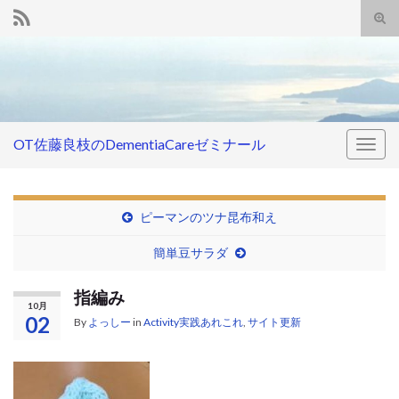
Tog
sear
Search for:
for
OT佐藤良枝のDementiaCareゼミナール
Togg
navig
ピーマンのツナ昆布和え
簡単豆サラダ
指編み
10月
02
By
よっしー
in
Activity実践あれこれ
,
サイト更新