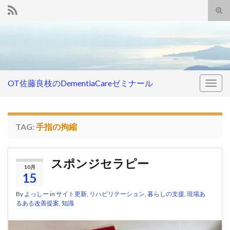
Tog
sear
Search for:
for
OT佐藤良枝のDementiaCareゼミナール
Togg
navig
TAG:
手指の拘縮
スポンジセラピー
10月
15
By
よっしー
in
サイト更新
,
リハビリテーション
,
暮らしの支援
,
現場あ
るある改善提案
,
知識