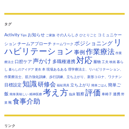
タグ
Activity
お知らせ
コミュニケー
その人らしさ
Tips
ひとりごと
ご家族
リ
ポジショニング
チームアプローチ
ション
チームワーク
ハビリテーション
作業療法
事例
作業
対応
声かけ
多職種連携
口腔ケア
履物
工夫
暮ら
療法士
映画
し
本
現場あるある
理学療法士、リハビリテーション、
暮らしのアイデア
更衣
作業療法士、筋力強化訓練、歩行訓練、立ち上がり、新形コロナ、ワクチン
知識
研修会
目標設定
立ち上がり
簡単ご
福祉用具
簡単ごはん
考え方
評価
飯
観察
連携
車椅子
簡単美味しい
精神医療
臨床
野
食事介助
靴
菜
リンク