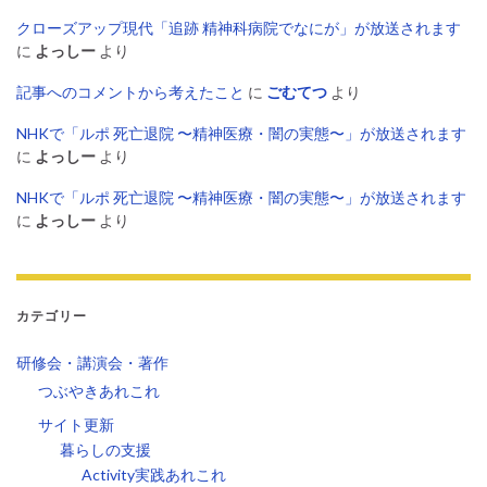
クローズアップ現代「追跡 精神科病院でなにが」が放送されます
に
よっしー
より
記事へのコメントから考えたこと
に
ごむてつ
より
NHKで「ルポ 死亡退院 〜精神医療・闇の実態〜」が放送されます
に
よっしー
より
NHKで「ルポ 死亡退院 〜精神医療・闇の実態〜」が放送されます
に
よっしー
より
カテゴリー
研修会・講演会・著作
つぶやきあれこれ
サイト更新
暮らしの支援
Activity実践あれこれ