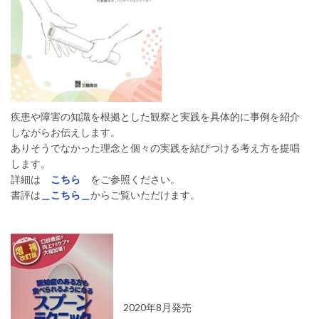
疾患や障害の知識を根拠とした観察と実践を具体的に事例を紹介
しながらお伝えします。
ありそうでなかった理念と個々の実践を結びつける考え方を提唱
します。
詳細は
こちら
をご参照ください。
書評は
＿こちら＿
からご覧いただけます。
2020年8月発売