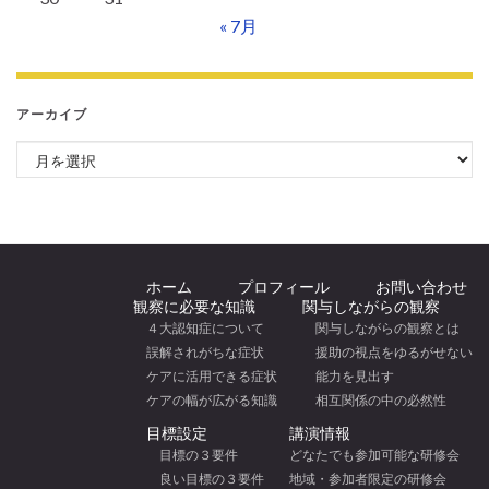
« 7月
アーカイブ
アーカイブ
ホーム
プロフィール
お問い合わせ
観察に必要な知識
関与しながらの観察
４大認知症について
関与しながらの観察とは
誤解されがちな症状
援助の視点をゆるがせない
ケアに活用できる症状
能力を見出す
ケアの幅が広がる知識
相互関係の中の必然性
目標設定
講演情報
目標の３要件
どなたでも参加可能な研修会
良い目標の３要件
地域・参加者限定の研修会