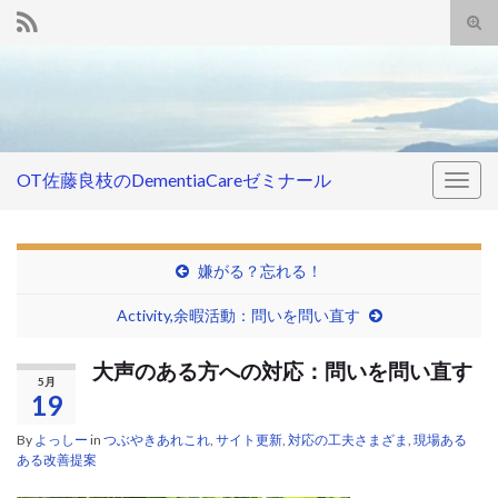
Tog
sear
Search for:
for
OT佐藤良枝のDementiaCareゼミナール
Togg
navig
嫌がる？忘れる！
Activity,余暇活動：問いを問い直す
大声のある方への対応：問いを問い直す
5月
19
By
よっしー
in
つぶやきあれこれ
,
サイト更新
,
対応の工夫さまざま
,
現場ある
ある改善提案