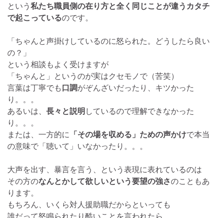
という
私たち職員側の在り方と全く同じことが違うカタチ
で起こっている
のです。
「ちゃんと声掛けしているのに怒られた。どうしたら良い
の？」
という相談もよく受けますが
「ちゃんと」というのが実はクセモノで（苦笑）
言葉は丁寧でも
口調
がぞんざいだったり、キツかった
り。。。
あるいは、
長々と説明
しているので理解できなかった
り。。。
または、一方的に
「その場を収める」ための声かけ
で本当
の意味で「聴いて」いなかったり。。。
大声を出す、暴言を言う、という表現に表れているのは
その方の
なんとかして欲しいという要望の強さ
のこともあ
ります。
もちろん、いくら対人援助職だからといっても
誰だって怒鳴られたり酷いことを言われたら