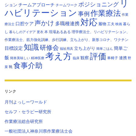
リ
ポジショニング
チームアプローチ
ション
チームワーク
ハビリテーション
作業療法
事例
作業
対応
声かけ
多職種連携
口腔ケア
履物
工夫
暮ら
療法士
映画
し
本
現場あるある
理学療法士、リハビリテーション、
暮らしのアイデア
更衣
作業療法士、筋力強化訓練、歩行訓練、立ち上がり、新形コロナ、ワクチン
知識
研修会
目標設定
立ち上がり
簡単ご
福祉用具
簡単ごはん
考え方
評価
飯
観察
連携
車椅子
簡単美味しい
精神医療
臨床
野
食事介助
靴
菜
リンク
月刊よっしーワールド
セルフ・セラピー研究所
作業療法総合研究所
一般社団法人神奈川県作業療法士会