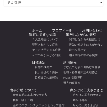
アーカイブ
ホーム
プロフィール
お問い合わせ
観察に必要な知識
関与しながらの観察
４大認知症について
関与しながらの観察とは
誤解されがちな症状
援助の視点をゆるがせない
ケアに活用できる症状
能力を見出す
ケアの幅が広がる知識
相互関係の中の必然性
目標設定
講演情報
目標の３要件
どなたでも参加可能な研修会
良い目標の３要件
地域・参加者限定の研修会
目標設定の練習法
POST掲載記事
過去の研修会
食事介助について
声かけの工夫さまざま
食事介助の基本的な考え方
声かけの工夫の考え方
摂食・嚥下５相
声かけ再考
基本のスプーンテクニックとコップ操作
対応の工夫さまざま