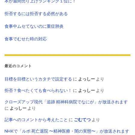
本が週間売り上げランキング１位に！
拒否するには拒否する必然がある
食事中ムセてないのに重症肺炎
食事でむせた時の対応
最近のコメント
目標を目標というカタチで設定する
に
よっしー
より
拒否？食べたくても食べられない！
に
よっしー
より
クローズアップ現代「追跡 精神科病院でなにが」が放送されます
に
よっしー
より
記事へのコメントから考えたこと
に
ごむてつ
より
NHKで「ルポ 死亡退院 〜精神医療・闇の実態〜」が放送されます