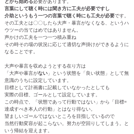
とから始める
必要があります。
言葉にして聴く時には聞き方に工夫が必要ですし
介助というもう一つの言葉で聴く時にも工夫が必要
です。
その工夫とは〇〇したら大声・暴言がなくなる、というハ
ウツーの当てはめではありません。
声かけの工夫を一つ一つ積み重ね
その時その場の状況に応じて適切な声掛けができるように
なることです。
大声や暴言を収めようとする在り方は
「大声や暴言が
ない
」という状態を「良い状態」として無
意識のうちに設定しています。
目標として計画書に記載していなかったとしても
実際の目標、ゴールとして設定しています。
この時点で、「状態であって行動ではない」から「目標=
達成すべき本人の行動」とはなり得ない。
望ましいゴールではないところを目指しているので
当然行動変容が起こらない。努力が空回りしてしまう。と
いう帰結を迎えます。