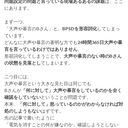
問題設定の問題と言っている現場あるあるの課題
は、ここ
にあります。
まず一つ、
「大声や暴言のBさん」と、
BPSDを形容詞化
してしまっ
ています。
どんなに大声や暴言の著明な方でも
24時間365日大声や暴
言を言っているわけではありません
。
形容詞化してしまうことで、
大声や暴言のない時のBさん
の状態を見落とし
てしまいます。
二つ目には、
大声や暴言という大きな見た目は同じでも
Bさんが
「何に対して」大声や暴言をしているのかを全く
確認をしていない
ということが問題です。
本来、
「何に対して」怒っているのかがわからなければ対
処のしようもない
はずです。
先の記事で書いたように
「電気を消すことの何が嫌なのか」確認しようとしない