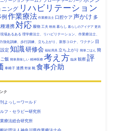
チームアプローチ
ニケーション
チームワーク
リハビリテーション
ョニング
作業療法
声かけ
事例
多
口腔ケア
作業療法士
対応
職種連携
履物
工夫
暮らし
映画
暮らしのアイデア
更衣
現場あるある
理学療法士、リハビリテーション、作業療法士、
目
力強化訓練、歩行訓練、立ち上がり、新形コロナ、ワクチン
知識
研修会
標設定
立ち上がり
簡
福祉用具
簡単ごはん
考え方
評
単ご飯
観察
簡単美味しい
精神医療
臨床
価
食事介助
連携
車椅子
靴
野菜
ンク
刊よっしーワールド
ルフ・セラピー研究所
業療法総合研究所
般社団法人神奈川県作業療法士会