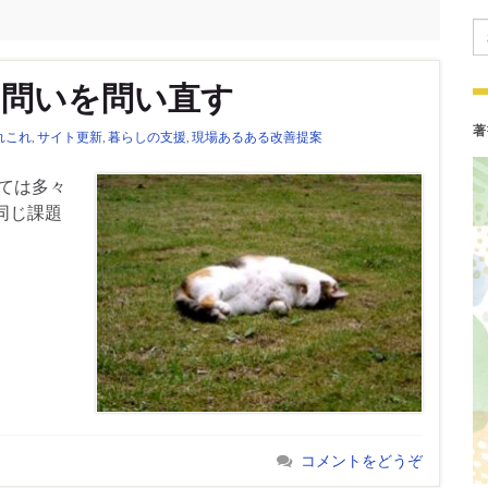
Se
活動：問いを問い直す
著
れこれ
,
サイト更新
,
暮らしの支援
,
現場あるある改善提案
いては多々
同じ課題
コメントをどうぞ