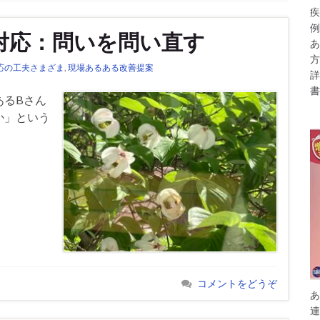
疾
例
対応：問いを問い直す
あ
方
応の工夫さまざま
,
現場あるある改善提案
詳
書
あるBさん
か」という
コメントをどうぞ
あ
連