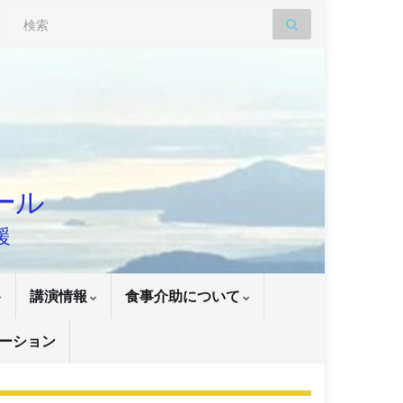
Search for:
ナール
援
講演情報
食事介助について
ーション