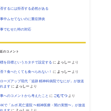
否するには拒否する必然がある
事中ムセてないのに重症肺炎
事でむせた時の対応
近のコメント
標を目標というカタチで設定する
に
よっしー
より
否？食べたくても食べられない！
に
よっしー
より
ローズアップ現代「追跡 精神科病院でなにが」が放送
れます
に
よっしー
より
事へのコメントから考えたこと
に
ごむてつ
より
HKで「ルポ 死亡退院 〜精神医療・闇の実態〜」が放送
れます
に
よっしー
より