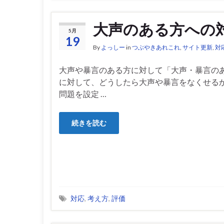
大声のある方への
5月
19
By
よっしー
in
つぶやきあれこれ
,
サイト更新
,
対
大声や暴言のある方に対して「大声・暴言の
に対して、どうしたら大声や暴言をなくせる
問題を設定 …
続きを読む
対応
,
考え方
,
評価