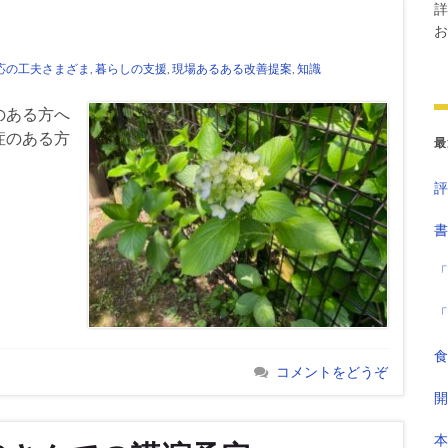
詳
お
応の工夫さまざま
,
暮らしの支援
,
現場あるある改善提案
,
知識
のある方へ
症のある方
最
評
書
「
「
食
コメントをどうぞ
開
本