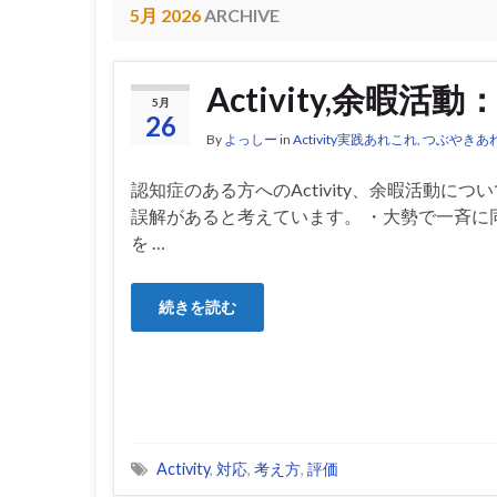
5月 2026
ARCHIVE
Activity,余暇
5月
26
By
よっしー
in
Activity実践あれこれ
,
つぶやきあ
認知症のある方へのActivity、余暇活動につ
誤解があると考えています。 ・大勢で一斉に
を …
続きを読む
Activity
,
対応
,
考え方
,
評価