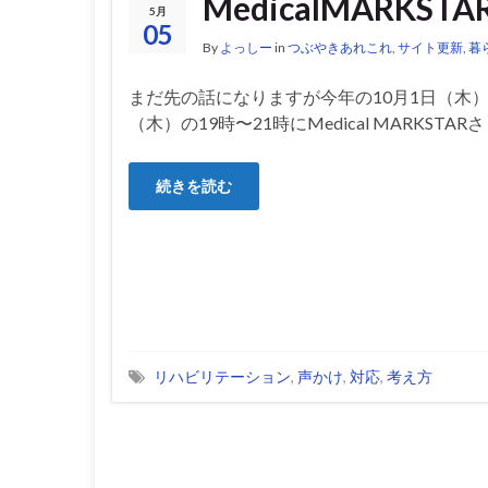
MedicalMARK
5月
05
By
よっしー
in
つぶやきあれこれ
,
サイト更新
,
暮
まだ先の話になりますが今年の10月1日（木）
（木）の19時〜21時にMedical MARKSTARさ
続きを読む
リハビリテーション
,
声かけ
,
対応
,
考え方