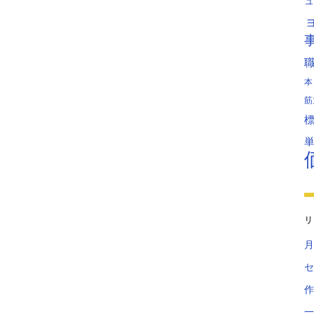
ュ
本
筋
リ
月
セ
作
一