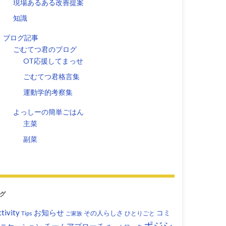
現場あるある改善提案
知識
ブログ記事
ごむてつ君のブログ
OT応援してまっせ
ごむてつ君格言集
運動学的考察集
よっしーの簡単ごはん
主菜
副菜
グ
tivity
お知らせ
コミ
その人らしさ
Tips
ひとりごと
ご家族
ポジシ