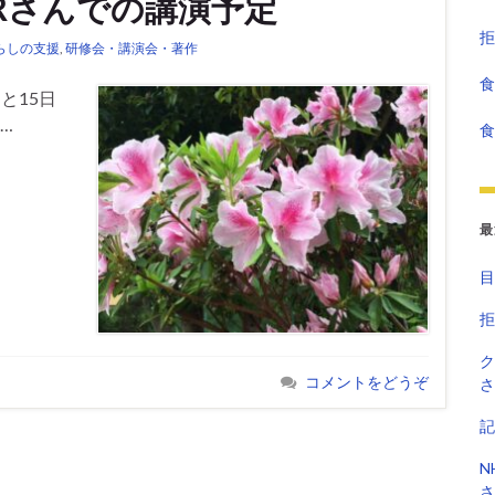
STARさんでの講演予定
拒
らしの支援
,
研修会・講演会・著作
食
と15日
 …
食
最
目
拒
ク
コメントをどうぞ
さ
記
N
さ