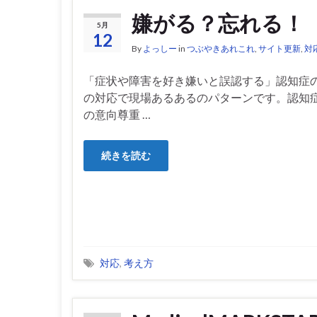
嫌がる？忘れる！
5月
12
By
よっしー
in
つぶやきあれこれ
,
サイト更新
,
対
「症状や障害を好き嫌いと誤認する」認知症
の対応で現場あるあるのパターンです。認知
の意向尊重 …
続きを読む
対応
,
考え方