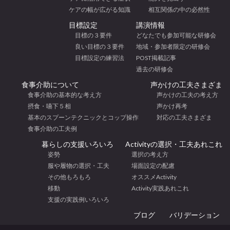
ケアの幅が広がる知識
相互関係の中の必然性
目標設定
講演情報
目標の３要件
どなたでも参加可能な研修会
良い目標の３要件
地域・参加者限定の研修会
目標設定の練習法
POST掲載記事
過去の研修会
食事介助について
声かけの工夫さまざま
食事介助の基本的な考え方
声かけの工夫の考え方
摂食・嚥下５相
声かけ再考
基本のスプーンテクニックとコップ操作
対応の工夫さまざま
食事介助の工夫例
暮らしの支援いろいろ
Activityの選択・工夫あれこれ
姿勢
選択の考え方
服や履物の選択・工夫
場面設定の配慮
その他もろもろ
オススメActivity
移動
Activity実践あれこれ
支援の実践例いろいろ
ブログ
バリデーション