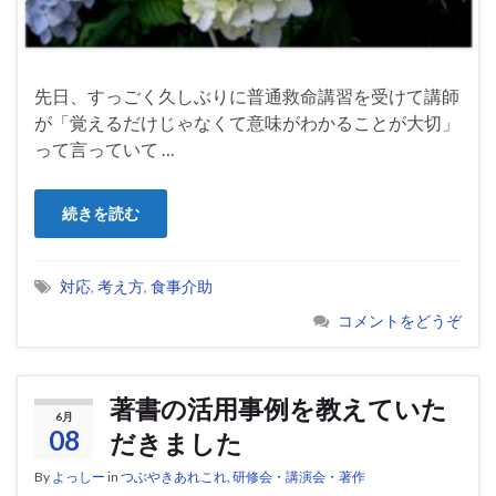
先日、すっごく久しぶりに普通救命講習を受けて講師
が「覚えるだけじゃなくて意味がわかることが大切」
って言っていて …
続きを読む
対応
,
考え方
,
食事介助
コメントをどうぞ
著書の活用事例を教えていた
6月
08
だきました
By
よっしー
in
つぶやきあれこれ
,
研修会・講演会・著作