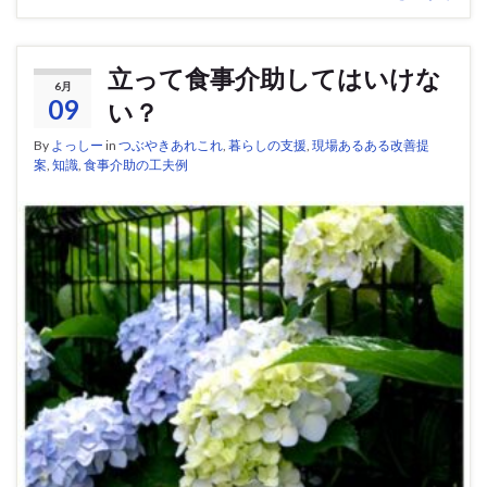
立って食事介助してはいけな
6月
09
い？
By
よっしー
in
つぶやきあれこれ
,
暮らしの支援
,
現場あるある改善提
案
,
知識
,
食事介助の工夫例