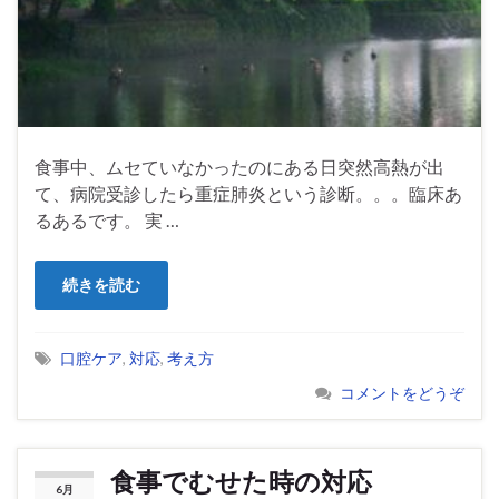
食事中、ムセていなかったのにある日突然高熱が出
て、病院受診したら重症肺炎という診断。。。臨床あ
るあるです。 実 …
続きを読む
口腔ケア
,
対応
,
考え方
コメントをどうぞ
食事でむせた時の対応
6月