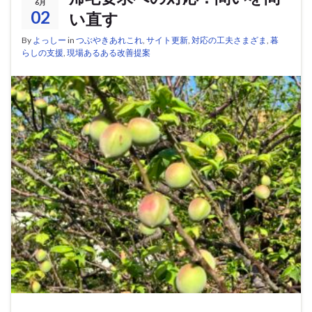
6月
02
い直す
By
よっしー
in
つぶやきあれこれ
,
サイト更新
,
対応の工夫さまざま
,
暮
らしの支援
,
現場あるある改善提案