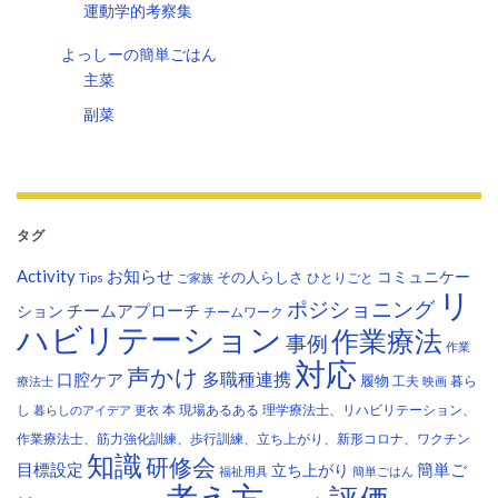
運動学的考察集
よっしーの簡単ごはん
主菜
副菜
タグ
Activity
お知らせ
コミュニケー
その人らしさ
Tips
ひとりごと
ご家族
リ
ポジショニング
チームアプローチ
ション
チームワーク
ハビリテーション
作業療法
事例
作業
対応
声かけ
多職種連携
口腔ケア
履物
工夫
暮ら
療法士
映画
し
本
現場あるある
理学療法士、リハビリテーション、
暮らしのアイデア
更衣
作業療法士、筋力強化訓練、歩行訓練、立ち上がり、新形コロナ、ワクチン
知識
研修会
目標設定
立ち上がり
簡単ご
福祉用具
簡単ごはん
考え方