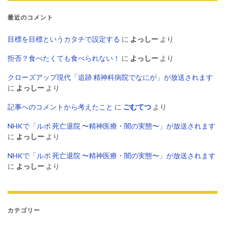
最近のコメント
目標を目標というカタチで設定する
に
よっしー
より
拒否？食べたくても食べられない！
に
よっしー
より
クローズアップ現代「追跡 精神科病院でなにが」が放送されます
に
よっしー
より
記事へのコメントから考えたこと
に
ごむてつ
より
NHKで「ルポ 死亡退院 〜精神医療・闇の実態〜」が放送されます
に
よっしー
より
NHKで「ルポ 死亡退院 〜精神医療・闇の実態〜」が放送されます
に
よっしー
より
カテゴリー