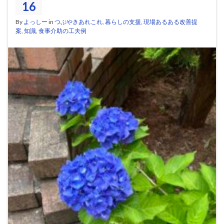
16
By
よっしー
in
つぶやきあれこれ
,
暮らしの支援
,
現場あるある改善提
案
,
知識
,
食事介助の工夫例