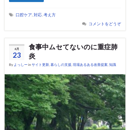
口腔ケア
,
対応
,
考え方
コメントをどうぞ
食事中ムセてないのに重症肺
6月
23
炎
By
よっしー
in
サイト更新
,
暮らしの支援
,
現場あるある改善提案
,
知識