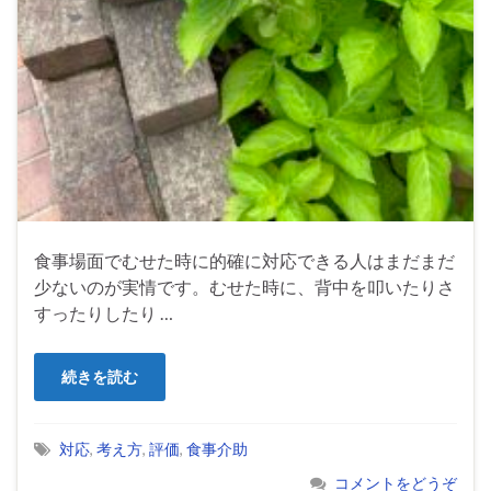
食事場面でむせた時に的確に対応できる人はまだまだ
少ないのが実情です。むせた時に、背中を叩いたりさ
すったりしたり …
続きを読む
対応
,
考え方
,
評価
,
食事介助
コメントをどうぞ