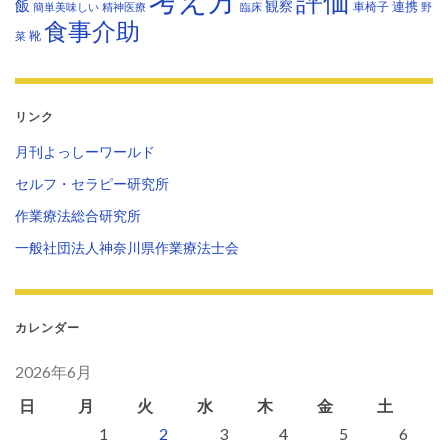
評価
飯
観察
連携
車椅子
簡単美味しい
精神医療
臨床
野
食事介助
靴
菜
リンク
月刊よっしーワールド
セルフ・セラピー研究所
作業療法総合研究所
一般社団法人神奈川県作業療法士会
カレンダー
2026年6月
日
月
火
水
木
金
土
1
2
3
4
5
6