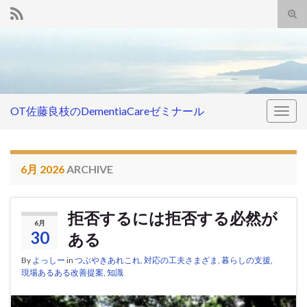
Tog
sear
Search for:
for
OT佐藤良枝のDementiaCareゼミナール
Togg
navig
6月 2026
ARCHIVE
拒否するには拒否する必然が
6月
30
ある
By
よっしー
in
つぶやきあれこれ
,
対応の工夫さまざま
,
暮らしの支援
,
現場あるある改善提案
,
知識