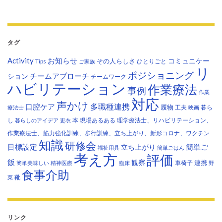
タグ
Activity
お知らせ
コミュニケー
その人らしさ
Tips
ひとりごと
ご家族
リ
ポジショニング
チームアプローチ
ション
チームワーク
ハビリテーション
作業療法
事例
作業
対応
声かけ
多職種連携
口腔ケア
履物
工夫
暮ら
療法士
映画
し
本
現場あるある
理学療法士、リハビリテーション、
暮らしのアイデア
更衣
作業療法士、筋力強化訓練、歩行訓練、立ち上がり、新形コロナ、ワクチン
知識
研修会
目標設定
立ち上がり
簡単ご
福祉用具
簡単ごはん
考え方
評価
飯
観察
連携
車椅子
簡単美味しい
精神医療
臨床
野
食事介助
靴
菜
リンク