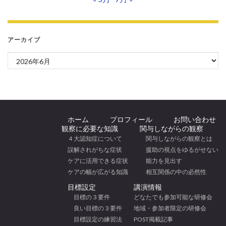
アーカイブ
アーカイブ
ホーム
プロフィール
お問い合わせ
観察に必要な知識
関与しながらの観察
４大認知症について
関与しながらの観察とは
誤解されがちな症状
援助の視点をゆるがせない
ケアに活用できる症状
能力を見出す
ケアの幅が広がる知識
相互関係の中の必然性
目標設定
講演情報
目標の３要件
どなたでも参加可能な研修会
良い目標の３要件
地域・参加者限定の研修会
目標設定の練習法
POST掲載記事