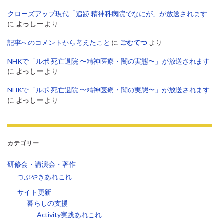
クローズアップ現代「追跡 精神科病院でなにが」が放送されます
に
よっしー
より
記事へのコメントから考えたこと
に
ごむてつ
より
NHKで「ルポ 死亡退院 〜精神医療・闇の実態〜」が放送されます
に
よっしー
より
NHKで「ルポ 死亡退院 〜精神医療・闇の実態〜」が放送されます
に
よっしー
より
カテゴリー
研修会・講演会・著作
つぶやきあれこれ
サイト更新
暮らしの支援
Activity実践あれこれ