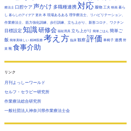
対応
声かけ
多職種連携
口腔ケア
履物
工夫
暮ら
療法士
映画
し
本
現場あるある
理学療法士、リハビリテーション、
暮らしのアイデア
更衣
作業療法士、筋力強化訓練、歩行訓練、立ち上がり、新形コロナ、ワクチン
知識
研修会
目標設定
立ち上がり
簡単ご
福祉用具
簡単ごはん
考え方
評価
飯
観察
連携
車椅子
簡単美味しい
精神医療
臨床
野
食事介助
靴
菜
リンク
月刊よっしーワールド
セルフ・セラピー研究所
作業療法総合研究所
一般社団法人神奈川県作業療法士会