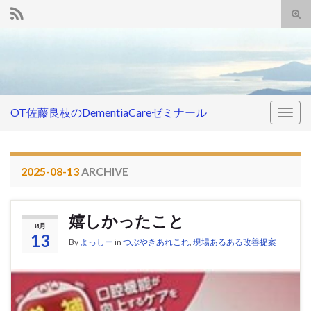
Tog
sear
Search for:
for
OT佐藤良枝のDementiaCareゼミナール
Togg
navig
2025-08-13
ARCHIVE
嬉しかったこと
8月
13
By
よっしー
in
つぶやきあれこれ
,
現場あるある改善提案