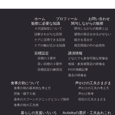
ホーム
プロフィール
お問い合わせ
観察に必要な知識
関与しながらの観察
４大認知症について
関与しながらの観察とは
誤解されがちな症状
援助の視点をゆるがせない
ケアに活用できる症状
能力を見出す
ケアの幅が広がる知識
相互関係の中の必然性
目標設定
講演情報
目標の３要件
どなたでも参加可能な研修会
良い目標の３要件
地域・参加者限定の研修会
目標設定の練習法
POST掲載記事
過去の研修会
食事介助について
声かけの工夫さまざま
食事介助の基本的な考え方
声かけの工夫の考え方
摂食・嚥下５相
声かけ再考
基本のスプーンテクニックとコップ操作
対応の工夫さまざま
食事介助の工夫例
暮らしの支援いろいろ
Activityの選択・工夫あれこれ