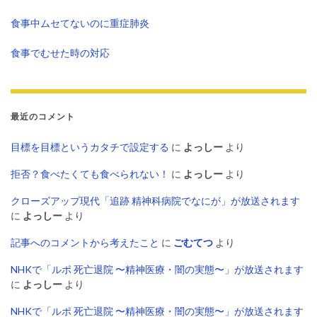
食事中ムセてないのに重症肺炎
食事でむせた時の対応
最近のコメント
目標を目標というカタチで設定する
に
よっしー
より
拒否？食べたくても食べられない！
に
よっしー
より
クローズアップ現代「追跡 精神科病院でなにが」が放送されます
に
よっしー
より
記事へのコメントから考えたこと
に
ごむてつ
より
NHKで「ルポ 死亡退院 〜精神医療・闇の実態〜」が放送されます
に
よっしー
より
NHKで「ルポ 死亡退院 〜精神医療・闇の実態〜」が放送されます