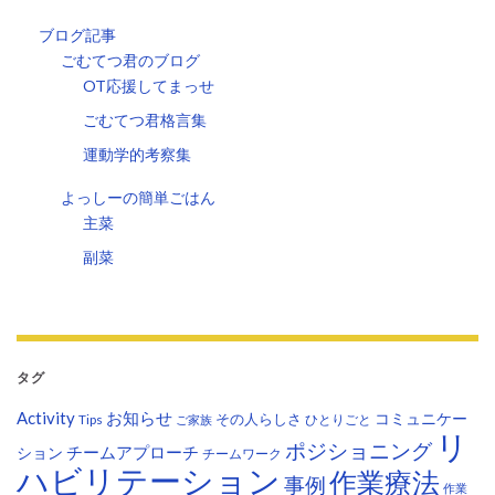
ブログ記事
ごむてつ君のブログ
OT応援してまっせ
ごむてつ君格言集
運動学的考察集
よっしーの簡単ごはん
主菜
副菜
タグ
Activity
お知らせ
コミュニケー
その人らしさ
Tips
ひとりごと
ご家族
リ
ポジショニング
チームアプローチ
ション
チームワーク
ハビリテーション
作業療法
事例
作業