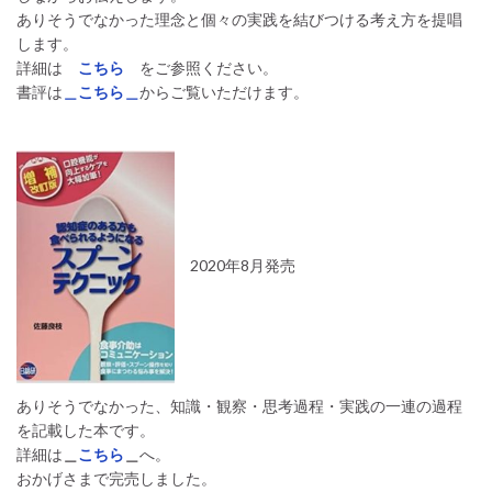
ありそうでなかった理念と個々の実践を結びつける考え方を提唱
します。
詳細は
こちら
をご参照ください。
書評は
＿こちら＿
からご覧いただけます。
2020年8月発売
ありそうでなかった、知識・観察・思考過程・実践の一連の過程
を記載した本です。
詳細は
＿
こちら
＿
へ。
おかげさまで完売しました。