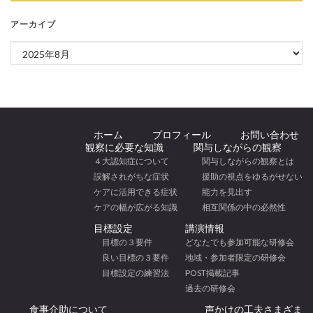
アーカイブ
アーカイブ
ホーム
プロフィール
お問い合わせ
観察に必要な知識
関与しながらの観察
４大認知症について
関与しながらの観察とは
誤解されがちな症状
援助の視点をゆるがせない
ケアに活用できる症状
能力を見出す
ケアの幅が広がる知識
相互関係の中の必然性
目標設定
講演情報
目標の３要件
どなたでも参加可能な研修会
良い目標の３要件
地域・参加者限定の研修会
目標設定の練習法
POST掲載記事
過去の研修会
食事介助について
声かけの工夫さまざま