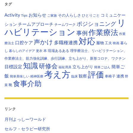
タグ
Activity
お知らせ
コミュニケー
その人らしさ
Tips
ひとりごと
ご家族
リ
ポジショニング
チームアプローチ
ション
チームワーク
ハビリテーション
作業療法
事例
作業
対応
声かけ
多職種連携
口腔ケア
履物
工夫
暮ら
療法士
映画
し
本
現場あるある
理学療法士、リハビリテーション、
暮らしのアイデア
更衣
作業療法士、筋力強化訓練、歩行訓練、立ち上がり、新形コロナ、ワクチン
知識
研修会
目標設定
立ち上がり
簡単ご
福祉用具
簡単ごはん
考え方
評価
飯
観察
連携
車椅子
簡単美味しい
精神医療
臨床
野
食事介助
靴
菜
リンク
月刊よっしーワールド
セルフ・セラピー研究所