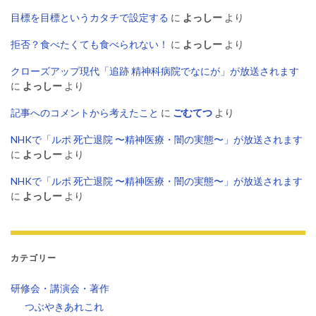
目標を目標というカタチで設定する
に
よっしー
より
拒否？食べたくても食べられない！
に
よっしー
より
クローズアップ現代「追跡 精神科病院でなにが」が放送されます
に
よっしー
より
記事へのコメントから考えたこと
に
ごむてつ
より
NHKで「ルポ 死亡退院 〜精神医療・闇の実態〜」が放送されます
に
よっしー
より
NHKで「ルポ 死亡退院 〜精神医療・闇の実態〜」が放送されます
に
よっしー
より
カテゴリー
研修会・講演会・著作
つぶやきあれこれ