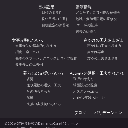
目標設定
講演情報
目標の３要件
どなたでも参加可能な研修会
良い目標の３要件
地域・参加者限定の研修会
目標設定の練習法
POST掲載記事
過去の研修会
食事介助について
声かけの工夫さまざま
食事介助の基本的な考え方
声かけの工夫の考え方
摂食・嚥下５相
声かけ再考
基本のスプーンテクニックとコップ操作
対応の工夫さまざま
食事介助の工夫例
暮らしの支援いろいろ
Activityの選択・工夫あれこれ
姿勢
選択の考え方
服や履物の選択・工夫
場面設定の配慮
その他もろもろ
オススメActivity
移動
Activity実践あれこれ
支援の実践例いろいろ
ブログ
バリデーション
© 2026 OT佐藤良枝のDementiaCareゼミナール.