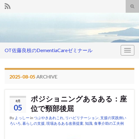
Tog
sear
Search for:
for
OT佐藤良枝のDementiaCareゼミナール
Togg
navig
2025-08-05
ARCHIVE
ポジショニングあるある：座
8月
05
位で頸部後屈
By
よっしー
in
つぶやきあれこれ
,
リハビリテーション
,
支援の実践例い
ろいろ
,
暮らしの支援
,
現場あるある改善提案
,
知識
,
食事介助の工夫例