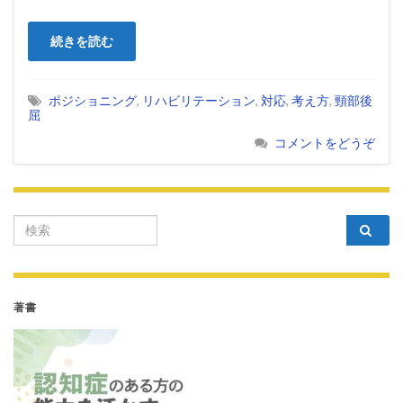
続きを読む
ポジショニング
,
リハビリテーション
,
対応
,
考え方
,
頸部後
屈
コメントをどうぞ
Search for:
著書