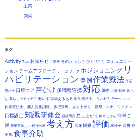
主菜
副菜
タグ
Activity
お知らせ
コミュニケー
その人らしさ
Tips
ひとりごと
ご家族
リ
ポジショニング
チームアプローチ
ション
チームワーク
ハビリテーション
作業療法
事例
作業
対応
声かけ
多職種連携
口腔ケア
履物
工夫
暮ら
療法士
映画
し
本
現場あるある
理学療法士、リハビリテーション、
暮らしのアイデア
更衣
作業療法士、筋力強化訓練、歩行訓練、立ち上がり、新形コロナ、ワクチン
知識
研修会
目標設定
立ち上がり
簡単ご
福祉用具
簡単ごはん
考え方
評価
飯
観察
連携
車椅子
簡単美味しい
精神医療
臨床
野
食事介助
靴
菜