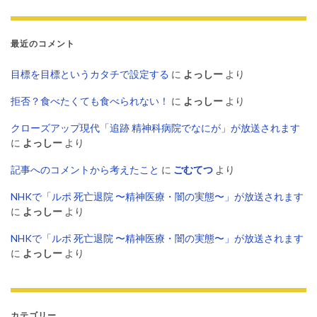
最近のコメント
目標を目標というカタチで設定する
に
よっしー
より
拒否？食べたくても食べられない！
に
よっしー
より
クローズアップ現代「追跡 精神科病院でなにが」が放送されます
に
よっしー
より
記事へのコメントから考えたこと
に
ごむてつ
より
NHKで「ルポ 死亡退院 〜精神医療・闇の実態〜」が放送されます
に
よっしー
より
NHKで「ルポ 死亡退院 〜精神医療・闇の実態〜」が放送されます
に
よっしー
より
カテゴリー