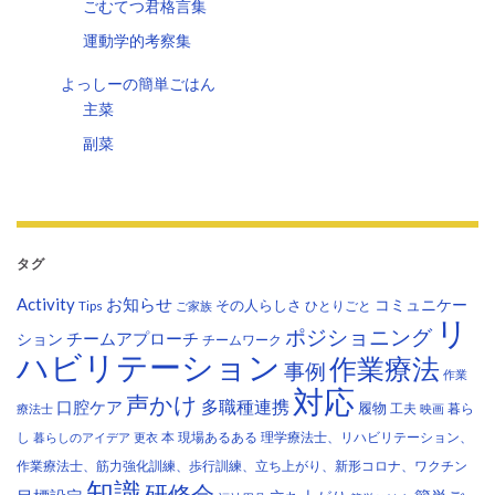
ごむてつ君格言集
運動学的考察集
よっしーの簡単ごはん
主菜
副菜
タグ
Activity
お知らせ
コミュニケー
その人らしさ
Tips
ひとりごと
ご家族
リ
ポジショニング
チームアプローチ
ション
チームワーク
ハビリテーション
作業療法
事例
作業
対応
声かけ
多職種連携
口腔ケア
履物
工夫
暮ら
療法士
映画
し
本
現場あるある
理学療法士、リハビリテーション、
暮らしのアイデア
更衣
作業療法士、筋力強化訓練、歩行訓練、立ち上がり、新形コロナ、ワクチン
知識
研修会