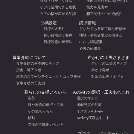
誤解されがちな症状
援助の視点をゆるがせない
ケアに活用できる症状
能力を見出す
ケアの幅が広がる知識
相互関係の中の必然性
目標設定
講演情報
目標の３要件
どなたでも参加可能な研修会
良い目標の３要件
地域・参加者限定の研修会
目標設定の練習法
POST掲載記事
過去の研修会
食事介助について
声かけの工夫さまざま
食事介助の基本的な考え方
声かけの工夫の考え方
摂食・嚥下５相
声かけ再考
基本のスプーンテクニックとコップ操作
対応の工夫さまざま
食事介助の工夫例
暮らしの支援いろいろ
Activityの選択・工夫あれこれ
姿勢
選択の考え方
服や履物の選択・工夫
場面設定の配慮
その他もろもろ
オススメActivity
移動
Activity実践あれこれ
支援の実践例いろいろ
ブログ
バリデーション