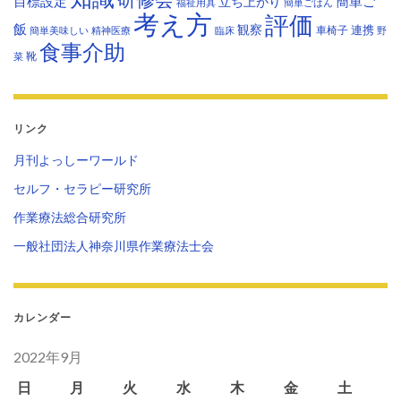
目標設定
立ち上がり
簡単ご
福祉用具
簡単ごはん
考え方
評価
飯
観察
連携
車椅子
簡単美味しい
精神医療
臨床
野
食事介助
靴
菜
リンク
月刊よっしーワールド
セルフ・セラピー研究所
作業療法総合研究所
一般社団法人神奈川県作業療法士会
カレンダー
2022年9月
日
月
火
水
木
金
土