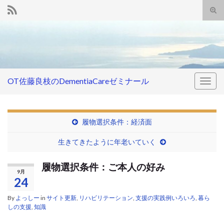
Tog
sear
Search for:
for
OT佐藤良枝のDementiaCareゼミナール
Togg
navig
履物選択条件：経済面
生きてきたように年老いていく
履物選択条件：ご本人の好み
9月
24
By
よっしー
in
サイト更新
,
リハビリテーション
,
支援の実践例いろいろ
,
暮ら
しの支援
,
知識