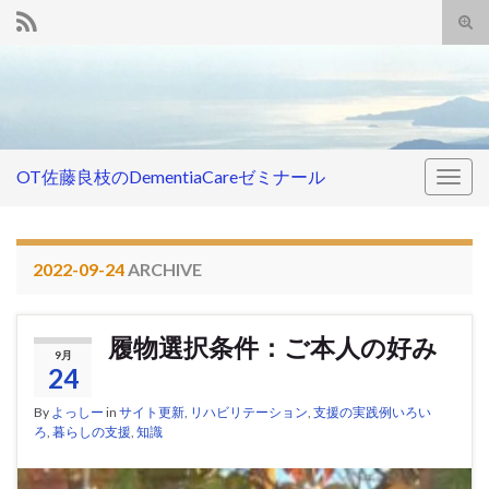
Tog
sear
Search for:
for
OT佐藤良枝のDementiaCareゼミナール
Togg
navig
2022-09-24
ARCHIVE
履物選択条件：ご本人の好み
9月
24
By
よっしー
in
サイト更新
,
リハビリテーション
,
支援の実践例いろい
ろ
,
暮らしの支援
,
知識