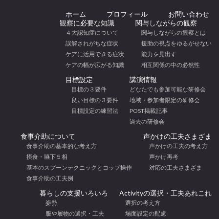
ホーム
プロフィール
お問い合わせ
観察に必要な知識
関与しながらの観察
４大認知症について
関与しながらの観察とは
誤解されがちな症状
援助の視点をゆるがせない
ケアに活用できる症状
能力を見出す
ケアの幅が広がる知識
相互関係の中の必然性
目標設定
講演情報
目標の３要件
どなたでも参加可能な研修会
良い目標の３要件
地域・参加者限定の研修会
目標設定の練習法
POST掲載記事
過去の研修会
食事介助について
声かけの工夫さまざま
食事介助の基本的な考え方
声かけの工夫の考え方
摂食・嚥下５相
声かけ再考
基本のスプーンテクニックとコップ操作
対応の工夫さまざま
食事介助の工夫例
暮らしの支援いろいろ
Activityの選択・工夫あれこれ
姿勢
選択の考え方
服や履物の選択・工夫
場面設定の配慮