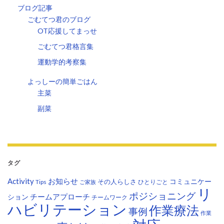
ブログ記事
ごむてつ君のブログ
OT応援してまっせ
ごむてつ君格言集
運動学的考察集
よっしーの簡単ごはん
主菜
副菜
タグ
Activity
お知らせ
コミュニケー
その人らしさ
Tips
ひとりごと
ご家族
リ
ポジショニング
チームアプローチ
ション
チームワーク
ハビリテーション
作業療法
事例
作業