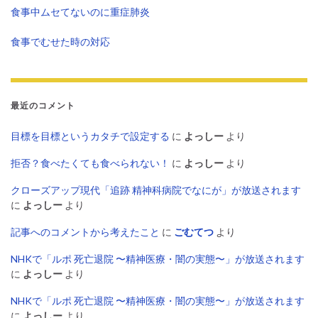
食事中ムセてないのに重症肺炎
食事でむせた時の対応
最近のコメント
目標を目標というカタチで設定する
に
よっしー
より
拒否？食べたくても食べられない！
に
よっしー
より
クローズアップ現代「追跡 精神科病院でなにが」が放送されます
に
よっしー
より
記事へのコメントから考えたこと
に
ごむてつ
より
NHKで「ルポ 死亡退院 〜精神医療・闇の実態〜」が放送されます
に
よっしー
より
NHKで「ルポ 死亡退院 〜精神医療・闇の実態〜」が放送されます
に
よっしー
より