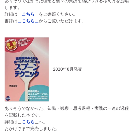
ありそうでなかった理念と個々の実践を結びつける考え方を提唱
します。
詳細は
こちら
をご参照ください。
書評は
＿こちら＿
からご覧いただけます。
2020年8月発売
ありそうでなかった、知識・観察・思考過程・実践の一連の過程
を記載した本です。
詳細は
＿
こちら
＿
へ。
おかげさまで完売しました。