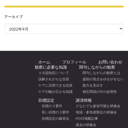
アーカイブ
アーカイブ
ホーム
プロフィール
お問い合わせ
観察に必要な知識
関与しながらの観察
４大認知症について
関与しながらの観察とは
誤解されがちな症状
援助の視点をゆるがせない
ケアに活用できる症状
能力を見出す
ケアの幅が広がる知識
相互関係の中の必然性
目標設定
講演情報
目標の３要件
どなたでも参加可能な研修会
良い目標の３要件
地域・参加者限定の研修会
目標設定の練習法
POST掲載記事
過去の研修会