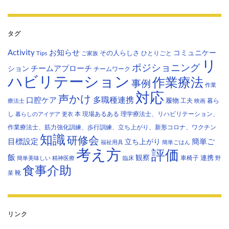
タグ
Activity
お知らせ
コミュニケー
その人らしさ
Tips
ひとりごと
ご家族
リ
ポジショニング
チームアプローチ
ション
チームワーク
ハビリテーション
作業療法
事例
作業
対応
声かけ
多職種連携
口腔ケア
履物
工夫
暮ら
療法士
映画
し
本
現場あるある
理学療法士、リハビリテーション、
暮らしのアイデア
更衣
作業療法士、筋力強化訓練、歩行訓練、立ち上がり、新形コロナ、ワクチン
知識
研修会
目標設定
立ち上がり
簡単ご
福祉用具
簡単ごはん
考え方
評価
飯
観察
連携
車椅子
簡単美味しい
精神医療
臨床
野
食事介助
靴
菜
リンク