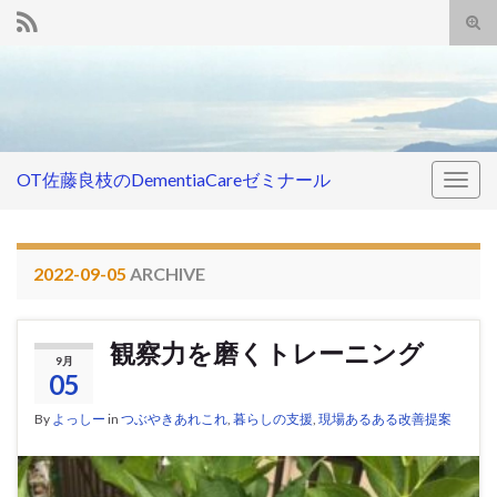
Tog
sear
Search for:
for
OT佐藤良枝のDementiaCareゼミナール
Togg
navig
2022-09-05
ARCHIVE
観察力を磨くトレーニング
9月
05
By
よっしー
in
つぶやきあれこれ
,
暮らしの支援
,
現場あるある改善提案