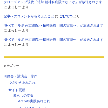
クローズアップ現代「追跡 精神科病院でなにが」が放送されます
に
よっしー
より
記事へのコメントから考えたこと
に
ごむてつ
より
NHKで「ルポ 死亡退院 〜精神医療・闇の実態〜」が放送されます
に
よっしー
より
NHKで「ルポ 死亡退院 〜精神医療・闇の実態〜」が放送されます
に
よっしー
より
カテゴリー
研修会・講演会・著作
つぶやきあれこれ
サイト更新
暮らしの支援
Activity実践あれこれ