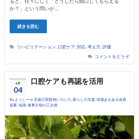
ると、往々にして「どうしたら開口してもらえる
か？」という問いが …
続きを読む
リハビリテーション
,
口腔ケア
,
対応
,
考え方
,
評価
コメントをどうぞ
口腔ケアも再認を活用
6月
04
By
よっしー
in
支援の実践例いろいろ
,
暮らしの支援
,
現場あるある改善
提案
,
知識
,
食事介助の工夫例