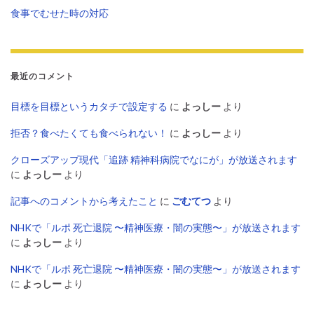
食事でむせた時の対応
最近のコメント
目標を目標というカタチで設定する
に
よっしー
より
拒否？食べたくても食べられない！
に
よっしー
より
クローズアップ現代「追跡 精神科病院でなにが」が放送されます
に
よっしー
より
記事へのコメントから考えたこと
に
ごむてつ
より
NHKで「ルポ 死亡退院 〜精神医療・闇の実態〜」が放送されます
に
よっしー
より
NHKで「ルポ 死亡退院 〜精神医療・闇の実態〜」が放送されます
に
よっしー
より