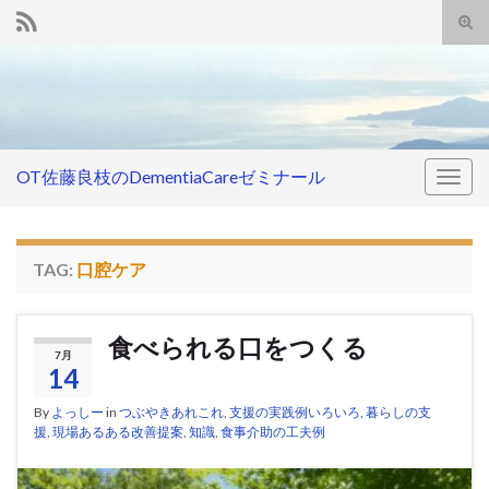
Tog
sear
Search for:
for
OT佐藤良枝のDementiaCareゼミナール
Togg
navig
TAG:
口腔ケア
食べられる口をつくる
7月
14
By
よっしー
in
つぶやきあれこれ
,
支援の実践例いろいろ
,
暮らしの支
援
,
現場あるある改善提案
,
知識
,
食事介助の工夫例