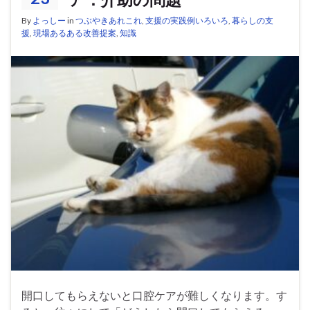
By
よっしー
in
つぶやきあれこれ
,
支援の実践例いろいろ
,
暮らしの支
援
,
現場あるある改善提案
,
知識
開口してもらえないと口腔ケアが難しくなります。す