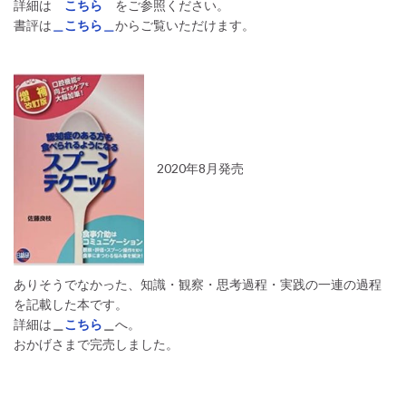
詳細は
こちら
をご参照ください。
書評は
＿こちら＿
からご覧いただけます。
2020年8月発売
ありそうでなかった、知識・観察・思考過程・実践の一連の過程
を記載した本です。
詳細は
＿
こちら
＿
へ。
おかげさまで完売しました。