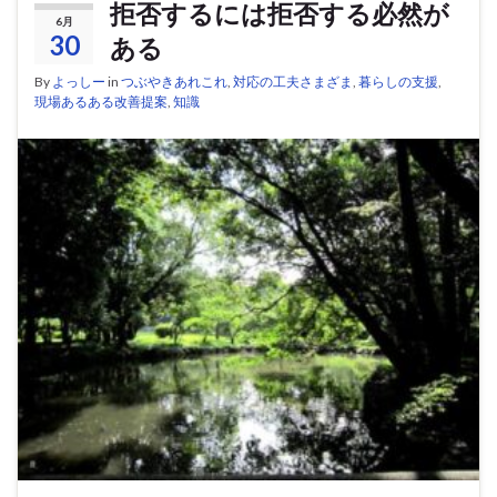
拒否するには拒否する必然が
6月
30
ある
By
よっしー
in
つぶやきあれこれ
,
対応の工夫さまざま
,
暮らしの支援
,
現場あるある改善提案
,
知識