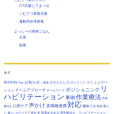
OT応援してまっせ
ごむてつ君格言集
運動学的考察集
よっしーの簡単ごはん
主菜
副菜
タグ
Activity
お知らせ
コミュニケー
その人らしさ
Tips
ひとりごと
ご家族
リ
ポジショニング
チームアプローチ
ション
チームワーク
ハビリテーション
作業療法
事例
作業
対応
声かけ
多職種連携
口腔ケア
履物
工夫
暮ら
療法士
映画
し
本
現場あるある
理学療法士、リハビリテーション、
暮らしのアイデア
更衣