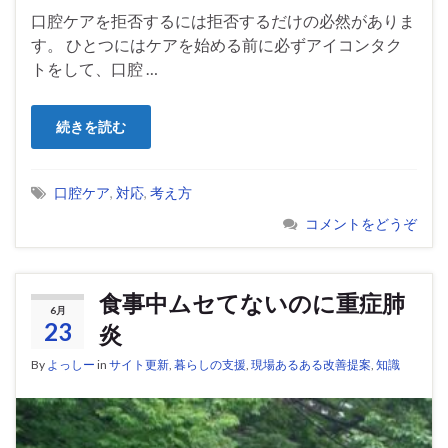
口腔ケアを拒否するには拒否するだけの必然がありま
す。 ひとつにはケアを始める前に必ずアイコンタク
トをして、口腔 …
続きを読む
口腔ケア
,
対応
,
考え方
コメントをどうぞ
食事中ムセてないのに重症肺
6月
23
炎
By
よっしー
in
サイト更新
,
暮らしの支援
,
現場あるある改善提案
,
知識