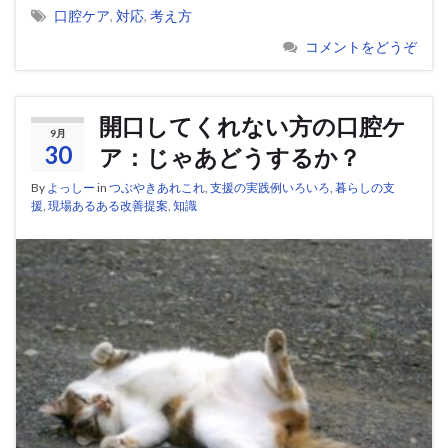
口腔ケア
,
対応
,
考え方
コメントをどうぞ
開口してくれない方の口腔ケ
9月
30
ア：じゃあどうするか？
By
よっしー
in
つぶやきあれこれ
,
支援の実践例いろいろ
,
暮らしの支
援
,
現場あるある改善提案
,
知識