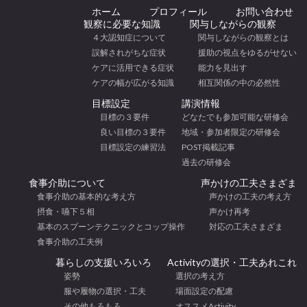
ホーム
プロフィール
お問い合わせ
観察に必要な知識
関与しながらの観察
４大認知症について
関与しながらの観察とは
誤解されがちな症状
援助の視点をゆるがせない
ケアに活用できる症状
能力を見出す
ケアの幅が広がる知識
相互関係の中の必然性
目標設定
講演情報
目標の３要件
どなたでも参加可能な研修会
良い目標の３要件
地域・参加者限定の研修会
目標設定の練習法
POST掲載記事
過去の研修会
食事介助について
声かけの工夫さまざま
食事介助の基本的な考え方
声かけの工夫の考え方
摂食・嚥下５相
声かけ再考
基本のスプーンテクニックとコップ操作
対応の工夫さまざま
食事介助の工夫例
暮らしの支援いろいろ
Activityの選択・工夫あれこれ
姿勢
選択の考え方
服や履物の選択・工夫
場面設定の配慮
その他もろもろ
オススメActivity