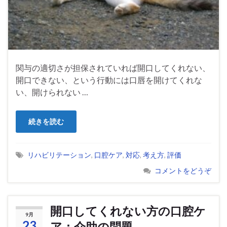
関与の適切さが担保されていれば開口してくれない、
開口できない、という行動には口唇を開けてくれな
い、開けられない …
続きを読む
リハビリテーション
,
口腔ケア
,
対応
,
考え方
,
評価
コメントをどうぞ
開口してくれない方の口腔ケ
9月
23
ア：介助の問題