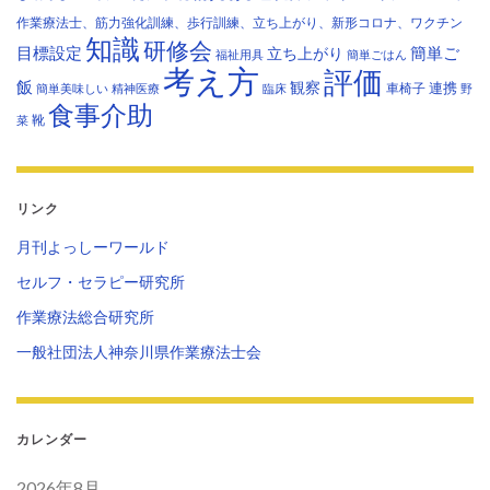
作業療法士、筋力強化訓練、歩行訓練、立ち上がり、新形コロナ、ワクチン
知識
研修会
目標設定
立ち上がり
簡単ご
福祉用具
簡単ごはん
考え方
評価
飯
観察
連携
車椅子
簡単美味しい
精神医療
臨床
野
食事介助
靴
菜
リンク
月刊よっしーワールド
セルフ・セラピー研究所
作業療法総合研究所
一般社団法人神奈川県作業療法士会
カレンダー
2026年8月