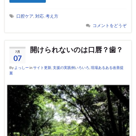
口腔ケア
,
対応
,
考え方
コメントをどうぞ
開けられないのは口唇？歯？
7月
07
By
よっしー
in
サイト更新
,
支援の実践例いろいろ
,
現場あるある改善提
案