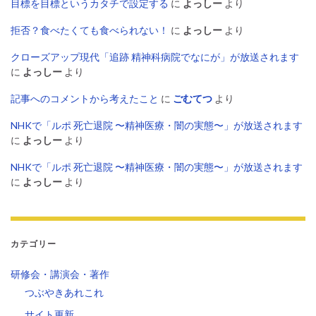
目標を目標というカタチで設定する
に
よっしー
より
拒否？食べたくても食べられない！
に
よっしー
より
クローズアップ現代「追跡 精神科病院でなにが」が放送されます
に
よっしー
より
記事へのコメントから考えたこと
に
ごむてつ
より
NHKで「ルポ 死亡退院 〜精神医療・闇の実態〜」が放送されます
に
よっしー
より
NHKで「ルポ 死亡退院 〜精神医療・闇の実態〜」が放送されます
に
よっしー
より
カテゴリー
研修会・講演会・著作
つぶやきあれこれ
サイト更新