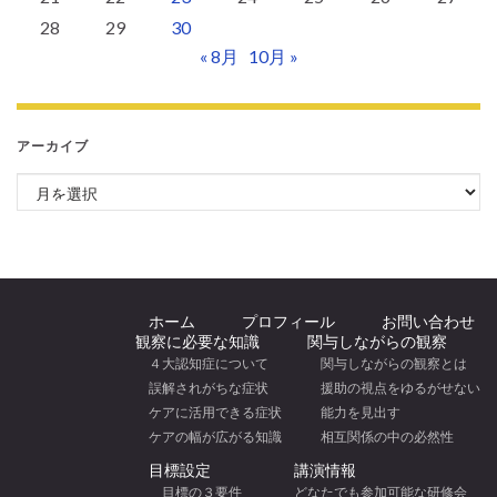
28
29
30
« 8月
10月 »
アーカイブ
アーカイブ
ホーム
プロフィール
お問い合わせ
観察に必要な知識
関与しながらの観察
４大認知症について
関与しながらの観察とは
誤解されがちな症状
援助の視点をゆるがせない
ケアに活用できる症状
能力を見出す
ケアの幅が広がる知識
相互関係の中の必然性
目標設定
講演情報
目標の３要件
どなたでも参加可能な研修会