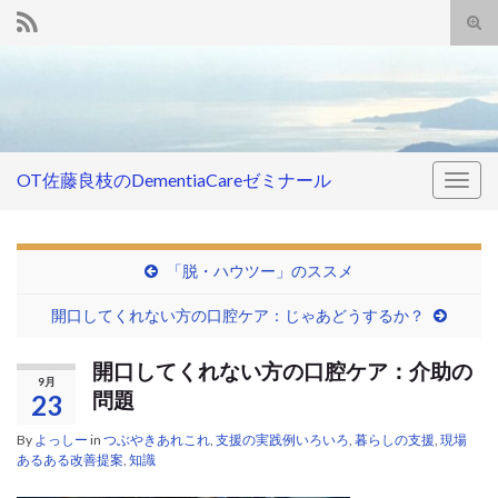
Tog
sear
Search for:
for
OT佐藤良枝のDementiaCareゼミナール
Togg
navig
「脱・ハウツー」のススメ
開口してくれない方の口腔ケア：じゃあどうするか？
開口してくれない方の口腔ケア：介助の
9月
問題
23
By
よっしー
in
つぶやきあれこれ
,
支援の実践例いろいろ
,
暮らしの支援
,
現場
あるある改善提案
,
知識