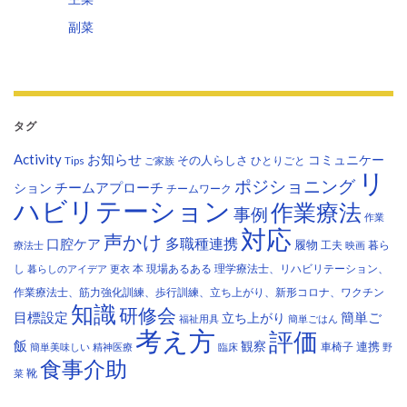
副菜
タグ
Activity
お知らせ
コミュニケー
その人らしさ
Tips
ひとりごと
ご家族
リ
ポジショニング
チームアプローチ
ション
チームワーク
ハビリテーション
作業療法
事例
作業
対応
声かけ
多職種連携
口腔ケア
履物
工夫
暮ら
療法士
映画
し
本
現場あるある
理学療法士、リハビリテーション、
暮らしのアイデア
更衣
作業療法士、筋力強化訓練、歩行訓練、立ち上がり、新形コロナ、ワクチン
知識
研修会
目標設定
立ち上がり
簡単ご
福祉用具
簡単ごはん
考え方
評価
飯
観察
連携
車椅子
簡単美味しい
精神医療
臨床
野
食事介助
靴
菜