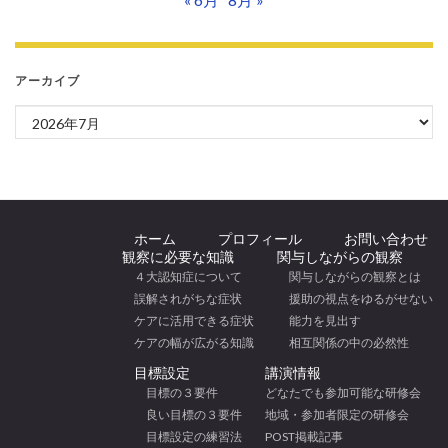
アーカイブ
アーカイブ
ホーム
プロフィール
お問い合わせ
観察に必要な知識
関与しながらの観察
４大認知症について
関与しながらの観察とは
誤解されがちな症状
援助の視点をゆるがせない
ケアに活用できる症状
能力を見出す
ケアの幅が広がる知識
相互関係の中の必然性
目標設定
講演情報
目標の３要件
どなたでも参加可能な研修会
良い目標の３要件
地域・参加者限定の研修会
目標設定の練習法
POST掲載記事