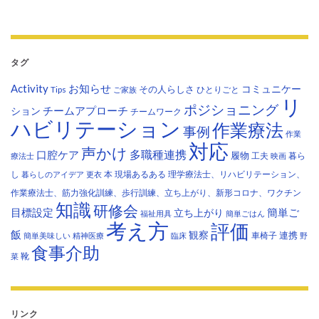
タグ
Activity
お知らせ
コミュニケー
その人らしさ
Tips
ひとりごと
ご家族
リ
ポジショニング
チームアプローチ
ション
チームワーク
ハビリテーション
作業療法
事例
作業
対応
声かけ
多職種連携
口腔ケア
履物
工夫
暮ら
療法士
映画
し
本
現場あるある
理学療法士、リハビリテーション、
暮らしのアイデア
更衣
作業療法士、筋力強化訓練、歩行訓練、立ち上がり、新形コロナ、ワクチン
知識
研修会
目標設定
立ち上がり
簡単ご
福祉用具
簡単ごはん
考え方
評価
飯
観察
連携
車椅子
簡単美味しい
精神医療
臨床
野
食事介助
靴
菜
リンク