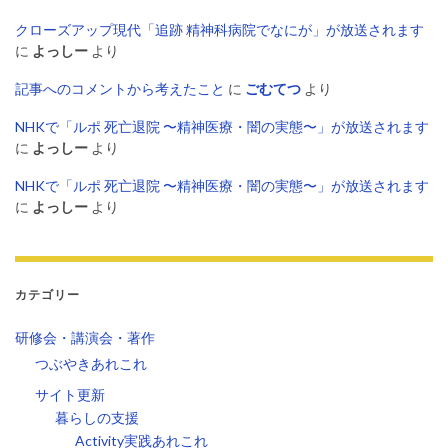
クローズアップ現代「追跡 精神科病院でなにが」が放送されます
に
よっしー
より
記事へのコメントから考えたこと
に
ごむてつ
より
NHKで「ルポ 死亡退院 〜精神医療・闇の実態〜」が放送されます
に
よっしー
より
NHKで「ルポ 死亡退院 〜精神医療・闇の実態〜」が放送されます
に
よっしー
より
カテゴリー
研修会・講演会・著作
つぶやきあれこれ
サイト更新
暮らしの支援
Activity実践あれこれ