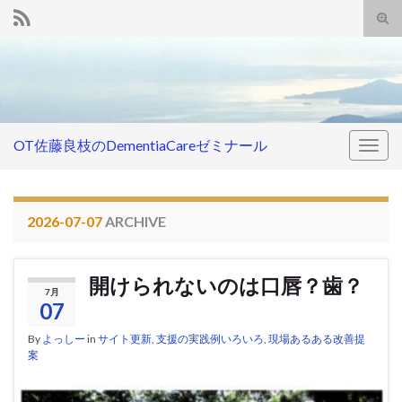
Tog
sear
Search for:
for
OT佐藤良枝のDementiaCareゼミナール
Togg
navig
2026-07-07
ARCHIVE
開けられないのは口唇？歯？
7月
07
By
よっしー
in
サイト更新
,
支援の実践例いろいろ
,
現場あるある改善提
案