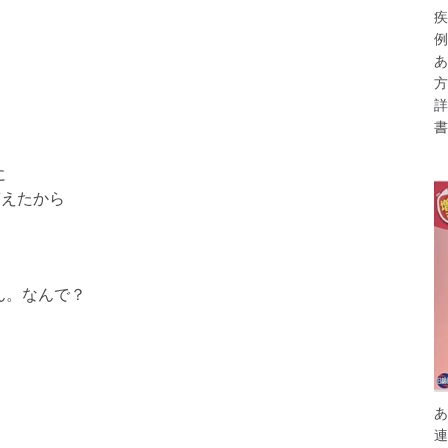
疾
例
あ
方
詳
書
に
答えたから
ん。なんで？
あ
連