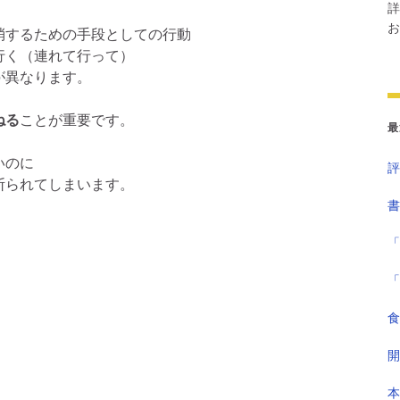
詳
お
消するための手段としての行動
く（連れて行って）
が異なります。
ねる
ことが重要です。
最
いのに
評
断られてしまいます。
書
「
「
食
開
本