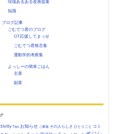
現場あるある改善提案
知識
ブログ記事
ごむてつ君のブログ
OT応援してまっせ
ごむてつ君格言集
運動学的考察集
よっしーの簡単ごはん
主菜
副菜
グ
tivity
お知らせ
コミ
その人らしさ
Tips
ひとりごと
ご家族
ポジシ