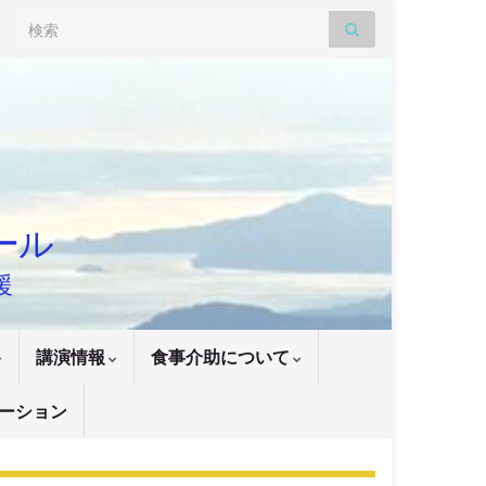
Search for:
ナール
援
講演情報
食事介助について
ーション