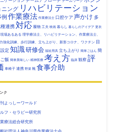
チームアプローチ
ニケーション
チームワーク
リハビリテーション
ョニング
作業療法
声かけ
事例
多
口腔ケア
作業療法士
対応
職種連携
履物
工夫
暮らし
映画
暮らしのアイデア
更衣
現場あるある
理学療法士、リハビリテーション、作業療法士、
目
力強化訓練、歩行訓練、立ち上がり、新形コロナ、ワクチン
知識
研修会
標設定
立ち上がり
簡
福祉用具
簡単ごはん
考え方
評
単ご飯
観察
簡単美味しい
精神医療
臨床
価
食事介助
連携
車椅子
靴
野菜
ンク
刊よっしーワールド
ルフ・セラピー研究所
業療法総合研究所
般社団法人神奈川県作業療法士会