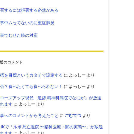
否するには拒否する必然がある
事中ムセてないのに重症肺炎
事でむせた時の対応
近のコメント
標を目標というカタチで設定する
に
よっしー
より
否？食べたくても食べられない！
に
よっしー
より
ローズアップ現代「追跡 精神科病院でなにが」が放送
れます
に
よっしー
より
事へのコメントから考えたこと
に
ごむてつ
より
HKで「ルポ 死亡退院 〜精神医療・闇の実態〜」が放送
れます
に
よっしー
より