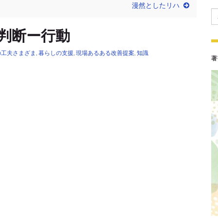
漫然としたリハ
Se
判断ー行動
の工夫さまざま
,
暮らしの支援
,
現場あるある改善提案
,
知識
著