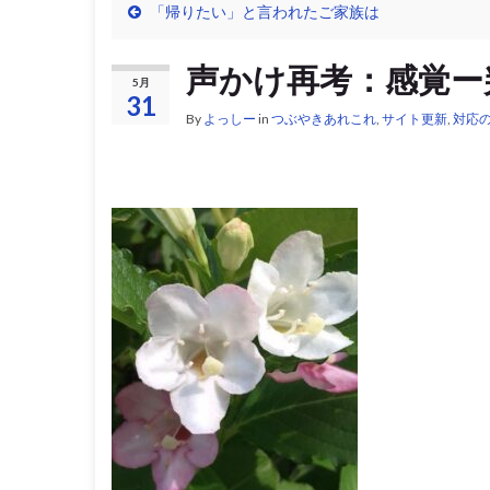
「帰りたい」と言われたご家族は
声かけ再考：感覚ー
5月
31
By
よっしー
in
つぶやきあれこれ
,
サイト更新
,
対応