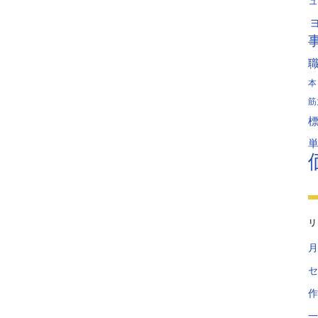
ュ
本
筋
リ
月
セ
作
一