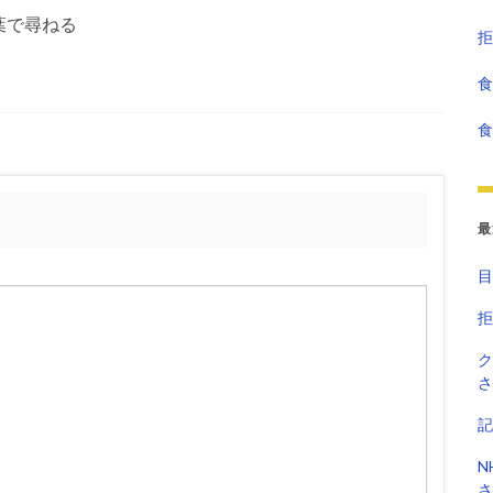
葉で尋ねる
拒
食
食
最
目
拒
ク
さ
記
N
さ