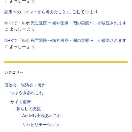
に
よっしー
より
記事へのコメントから考えたこと
に
ごむてつ
より
NHKで「ルポ 死亡退院 〜精神医療・闇の実態〜」が放送されます
に
よっしー
より
NHKで「ルポ 死亡退院 〜精神医療・闇の実態〜」が放送されます
に
よっしー
より
カテゴリー
研修会・講演会・著作
つぶやきあれこれ
サイト更新
暮らしの支援
Activity実践あれこれ
リハビリテーション