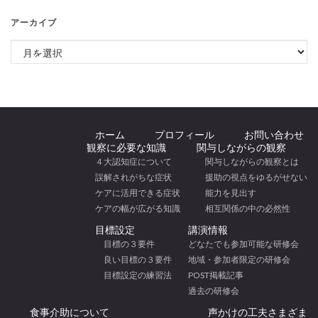
アーカイブ
アーカイブ
ホーム
プロフィール
お問い合わせ
観察に必要な知識
関与しながらの観察
４大認知症について
関与しながらの観察とは
誤解されがちな症状
援助の視点をゆるがせない
ケアに活用できる症状
能力を見出す
ケアの幅が広がる知識
相互関係の中の必然性
目標設定
講演情報
目標の３要件
どなたでも参加可能な研修会
良い目標の３要件
地域・参加者限定の研修会
目標設定の練習法
POST掲載記事
過去の研修会
食事介助について
声かけの工夫さまざま