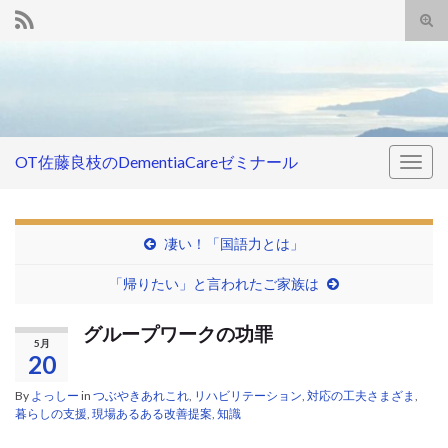
Tog
sear
Search for:
for
OT佐藤良枝のDementiaCareゼミナール
Togg
navig
凄い！「国語力とは」
「帰りたい」と言われたご家族は
グループワークの功罪
5月
20
By
よっしー
in
つぶやきあれこれ
,
リハビリテーション
,
対応の工夫さまざま
,
暮らしの支援
,
現場あるある改善提案
,
知識