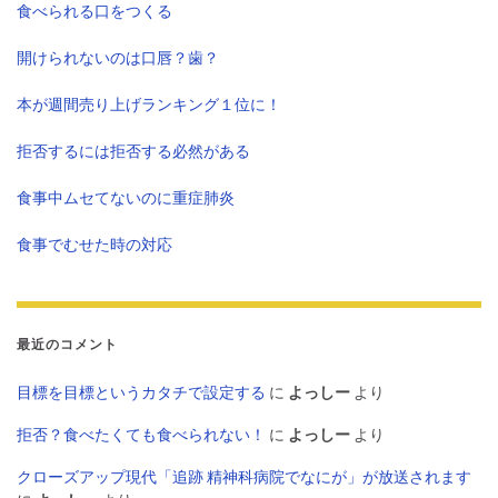
食べられる口をつくる
開けられないのは口唇？歯？
本が週間売り上げランキング１位に！
拒否するには拒否する必然がある
食事中ムセてないのに重症肺炎
食事でむせた時の対応
最近のコメント
目標を目標というカタチで設定する
に
よっしー
より
拒否？食べたくても食べられない！
に
よっしー
より
クローズアップ現代「追跡 精神科病院でなにが」が放送されます