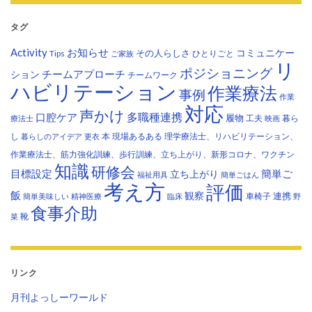
タグ
Activity
お知らせ
コミュニケー
その人らしさ
Tips
ひとりごと
ご家族
リ
ポジショニング
チームアプローチ
ション
チームワーク
ハビリテーション
作業療法
事例
作業
対応
声かけ
多職種連携
口腔ケア
履物
工夫
暮ら
療法士
映画
し
本
現場あるある
理学療法士、リハビリテーション、
暮らしのアイデア
更衣
作業療法士、筋力強化訓練、歩行訓練、立ち上がり、新形コロナ、ワクチン
知識
研修会
目標設定
立ち上がり
簡単ご
福祉用具
簡単ごはん
考え方
評価
飯
観察
連携
車椅子
簡単美味しい
精神医療
臨床
野
食事介助
靴
菜
リンク
月刊よっしーワールド