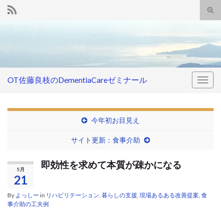
Tog
sear
Search for:
for
OT佐藤良枝のDementiaCareゼミナール
Togg
navig
今年初お目見え
サイト更新：食事介助
即効性を求めて本質が疎かになる
5月
21
By
よっしー
in
リハビリテーション
,
暮らしの支援
,
現場あるある改善提案
,
食
事介助の工夫例