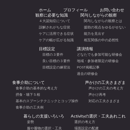
ホーム
プロフィール
お問い合わせ
観察に必要な知識
関与しながらの観察
４大認知症について
関与しながらの観察とは
誤解されがちな症状
援助の視点をゆるがせない
ケアに活用できる症状
能力を見出す
ケアの幅が広がる知識
相互関係の中の必然性
目標設定
講演情報
目標の３要件
どなたでも参加可能な研修会
良い目標の３要件
地域・参加者限定の研修会
目標設定の練習法
POST掲載記事
過去の研修会
食事介助について
声かけの工夫さまざま
食事介助の基本的な考え方
声かけの工夫の考え方
摂食・嚥下５相
声かけ再考
基本のスプーンテクニックとコップ操作
対応の工夫さまざま
食事介助の工夫例
暮らしの支援いろいろ
Activityの選択・工夫あれこれ
姿勢
選択の考え方
服や履物の選択・工夫
場面設定の配慮