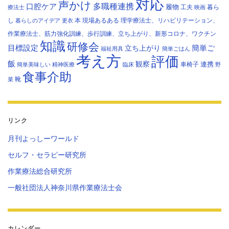
対応
声かけ
多職種連携
口腔ケア
履物
工夫
暮ら
療法士
映画
し
本
現場あるある
理学療法士、リハビリテーション、
暮らしのアイデア
更衣
作業療法士、筋力強化訓練、歩行訓練、立ち上がり、新形コロナ、ワクチン
知識
研修会
目標設定
立ち上がり
簡単ご
福祉用具
簡単ごはん
考え方
評価
飯
観察
連携
車椅子
簡単美味しい
精神医療
臨床
野
食事介助
靴
菜
リンク
月刊よっしーワールド
セルフ・セラピー研究所
作業療法総合研究所
一般社団法人神奈川県作業療法士会
カレンダー