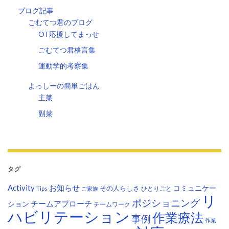
ブログ記事
ごむてつ君のブログ
OT応援してまっせ
ごむてつ君格言集
運動学的考察集
よっしーの簡単ごはん
主菜
副菜
タグ
Activity
お知らせ
コミュニケー
その人らしさ
Tips
ひとりごと
ご家族
リ
ポジショニング
チームアプローチ
ション
チームワーク
ハビリテーション
作業療法
事例
作業