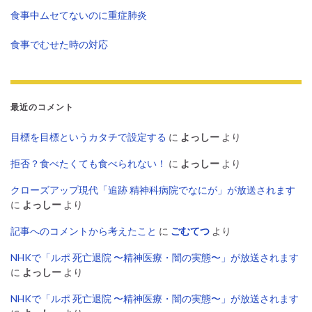
食事中ムセてないのに重症肺炎
食事でむせた時の対応
最近のコメント
目標を目標というカタチで設定する
に
よっしー
より
拒否？食べたくても食べられない！
に
よっしー
より
クローズアップ現代「追跡 精神科病院でなにが」が放送されます
に
よっしー
より
記事へのコメントから考えたこと
に
ごむてつ
より
NHKで「ルポ 死亡退院 〜精神医療・闇の実態〜」が放送されます
に
よっしー
より
NHKで「ルポ 死亡退院 〜精神医療・闇の実態〜」が放送されます