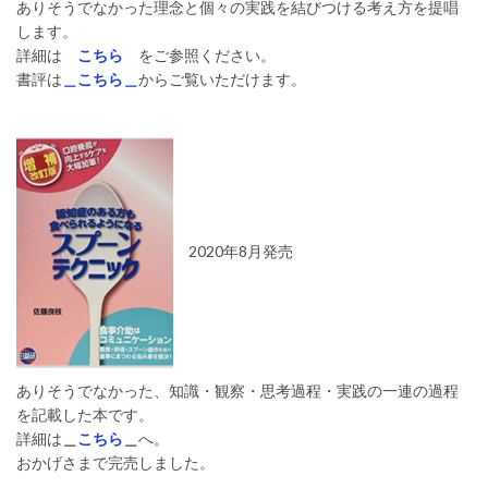
ありそうでなかった理念と個々の実践を結びつける考え方を提唱
します。
詳細は
こちら
をご参照ください。
書評は
＿こちら＿
からご覧いただけます。
2020年8月発売
ありそうでなかった、知識・観察・思考過程・実践の一連の過程
を記載した本です。
詳細は
＿
こちら
＿
へ。
おかげさまで完売しました。