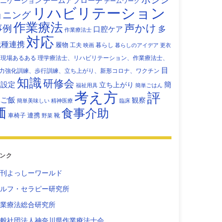
チームアプローチ
ニケーション
チームワーク
リハビリテーション
ョニング
作業療法
声かけ
事例
多
口腔ケア
作業療法士
対応
職種連携
履物
工夫
暮らし
映画
暮らしのアイデア
更衣
現場あるある
理学療法士、リハビリテーション、作業療法士、
目
力強化訓練、歩行訓練、立ち上がり、新形コロナ、ワクチン
知識
研修会
標設定
立ち上がり
簡
福祉用具
簡単ごはん
考え方
評
単ご飯
観察
簡単美味しい
精神医療
臨床
価
食事介助
連携
車椅子
靴
野菜
ンク
刊よっしーワールド
ルフ・セラピー研究所
業療法総合研究所
般社団法人神奈川県作業療法士会