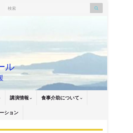
Search for:
ナール
援
講演情報
食事介助について
ーション