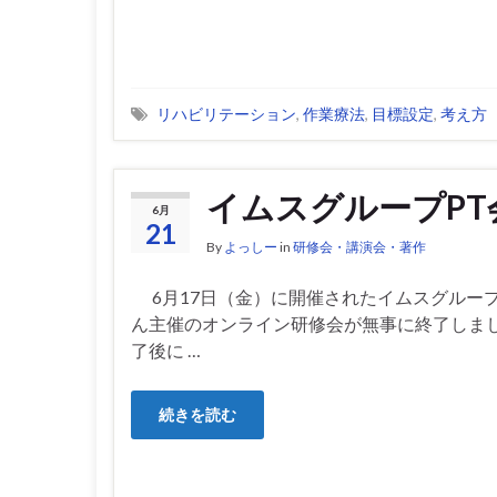
リハビリテーション
,
作業療法
,
目標設定
,
考え方
イムスグループPT
6月
21
By
よっしー
in
研修会・講演会・著作
6月17日（金）に開催されたイムスグループ
ん主催のオンライン研修会が無事に終了しまし
了後に …
続きを読む