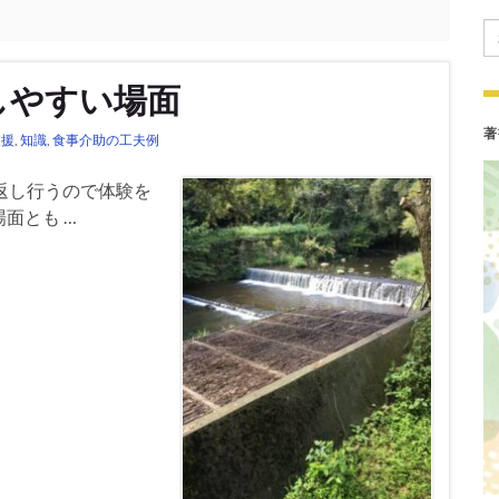
Se
しやすい場面
著
支援
,
知識
,
食事介助の工夫例
返し行うので体験を
面とも …