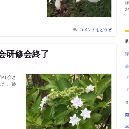
詳
お
コメントをどうぞ
最
会研修会終了
評
書
PT会さ
「
た。 終
「
食
開
本