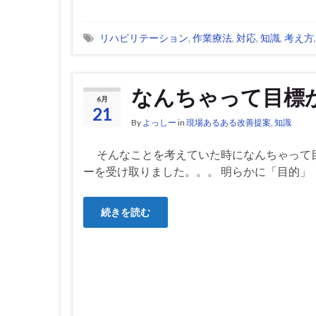
リハビリテーション
,
作業療法
,
対応
,
知識
,
考え方
なんちゃって目標
6月
21
By
よっしー
in
現場あるある改善提案
,
知識
そんなことを考えていた時になんちゃって
ーを受け取りました。。。 明らかに「目的」「
続きを読む