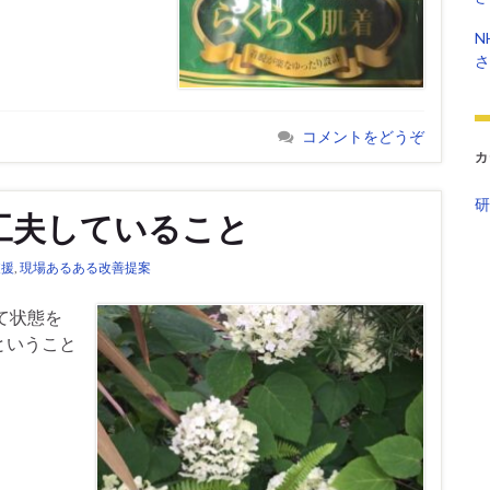
N
さ
コメントをどうぞ
カ
研
工夫していること
支援
,
現場あるある改善提案
て状態を
ということ