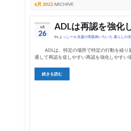
6月 2022
ARCHIVE
ADLは再認を強化
6月
26
By
よっしー
in
支援の実践例いろいろ
,
暮らしの
ADLは、特定の場所で特定の行動を繰り
通して再認を促しやすい再認を強化しやすい場
続きを読む