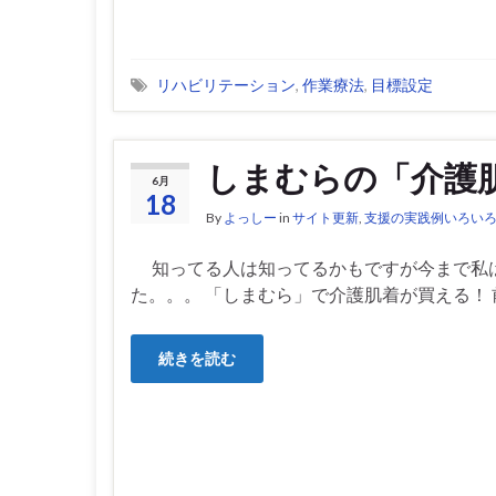
リハビリテーション
,
作業療法
,
目標設定
しまむらの「介護
6月
18
By
よっしー
in
サイト更新
,
支援の実践例いろい
知ってる人は知ってるかもですが今まで私
た。。。 「しまむら」で介護肌着が買える！ 
続きを読む