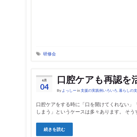
研修会
口腔ケアも再認を
6月
04
By
よっしー
in
支援の実践例いろいろ
,
暮らしの
口腔ケアをする時に「口を開けてくれない」
しまう」というケースは多々あります。 そうす
続きを読む