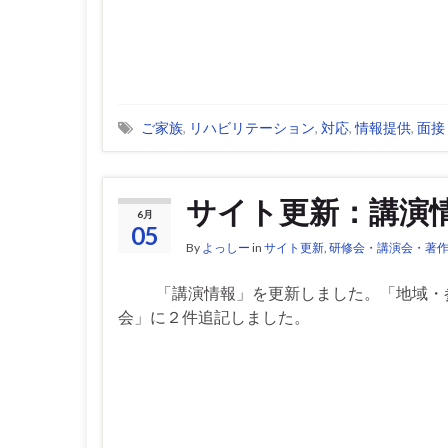
ご家族
,
リハビリテーション
,
対応
,
情報提供
,
面接
サイト更新：講演
6月
05
By
よっしー
in
サイト更新
,
研修会・講演会・著
「講演情報」を更新しました。「地域・
会」に２件追記しました。