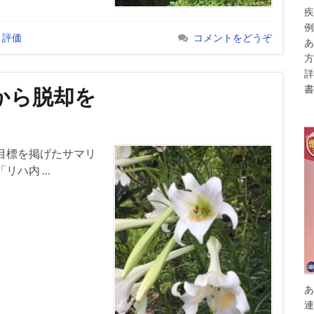
疾
例
,
評価
コメントをどうぞ
あ
方
詳
書
から脱却を
目標を掲げたサマリ
リハ内 …
あ
連