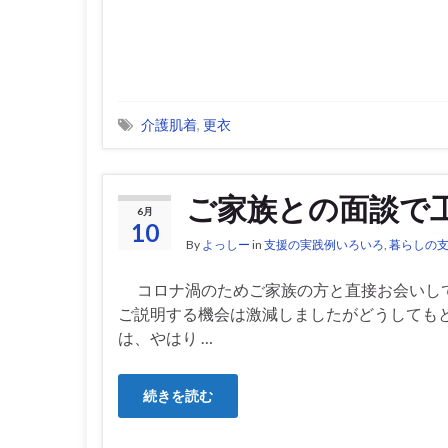
介護肌着
,
更衣
ご家族との面談で
6月
10
By
よっしー
in
支援の実践例いろいろ
,
暮らしの
コロナ渦のためご家族の方と直接お会いし
ご説明する機会は激減しましたがどうしても
は、やはり …
続きを読む