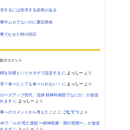
否するには拒否する必然がある
事中ムセてないのに重症肺炎
事でむせた時の対応
近のコメント
標を目標というカタチで設定する
に
よっしー
より
否？食べたくても食べられない！
に
よっしー
より
ローズアップ現代「追跡 精神科病院でなにが」が放送
れます
に
よっしー
より
事へのコメントから考えたこと
に
ごむてつ
より
HKで「ルポ 死亡退院 〜精神医療・闇の実態〜」が放送
れます
に
よっしー
より