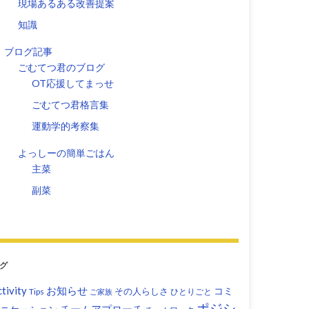
現場あるある改善提案
知識
ブログ記事
ごむてつ君のブログ
OT応援してまっせ
ごむてつ君格言集
運動学的考察集
よっしーの簡単ごはん
主菜
副菜
グ
tivity
お知らせ
コミ
その人らしさ
Tips
ひとりごと
ご家族
ポジシ