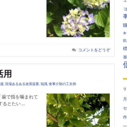
ュ
本
筋
コメントをどうぞ
活用
支援
,
現場あるある改善提案
,
知識
,
食事介助の工夫例
リ
「歯で指を噛まれて
月
るとたい …
セ
作
一