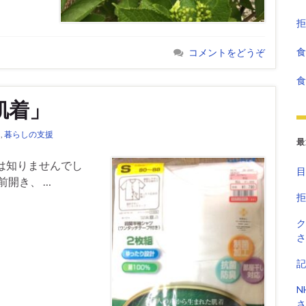
拒
食
コメントをどうぞ
食
肌着」
ろ
,
暮らしの支援
最
は知りませんでし
目
前開き、 …
拒
ク
さ
記
N
さ