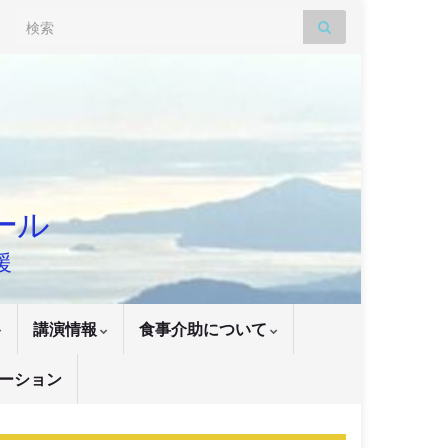
Search for:
ナール
援
講演情報
食事介助について
ーション