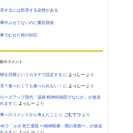
否するには拒否する必然がある
事中ムセてないのに重症肺炎
事でむせた時の対応
近のコメント
標を目標というカタチで設定する
に
よっしー
より
否？食べたくても食べられない！
に
よっしー
より
ローズアップ現代「追跡 精神科病院でなにが」が放送
れます
に
よっしー
より
事へのコメントから考えたこと
に
ごむてつ
より
HKで「ルポ 死亡退院 〜精神医療・闇の実態〜」が放送
れます
に
よっしー
より