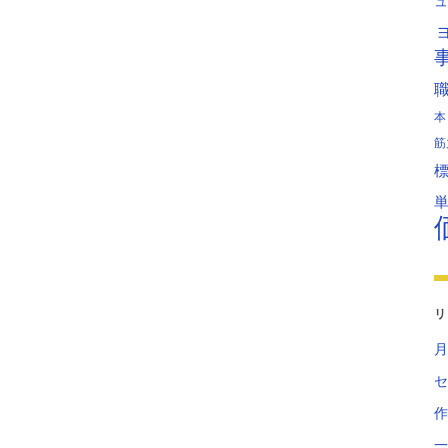
ュ
本
筋
リ
月
セ
作
一