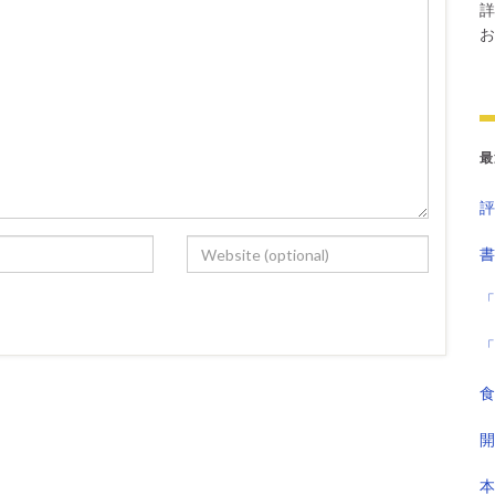
詳
お
最
評
書
「
「
食
開
本