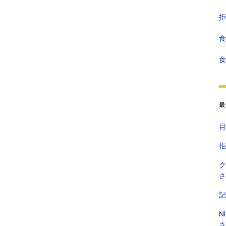
拒
食
食
最
目
拒
ク
さ
記
N
さ