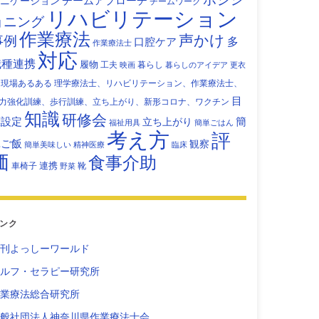
チームアプローチ
ニケーション
チームワーク
リハビリテーション
ョニング
作業療法
声かけ
事例
多
口腔ケア
作業療法士
対応
職種連携
履物
工夫
暮らし
映画
暮らしのアイデア
更衣
現場あるある
理学療法士、リハビリテーション、作業療法士、
目
力強化訓練、歩行訓練、立ち上がり、新形コロナ、ワクチン
知識
研修会
標設定
立ち上がり
簡
福祉用具
簡単ごはん
考え方
評
単ご飯
観察
簡単美味しい
精神医療
臨床
価
食事介助
連携
車椅子
靴
野菜
ンク
刊よっしーワールド
ルフ・セラピー研究所
業療法総合研究所
般社団法人神奈川県作業療法士会