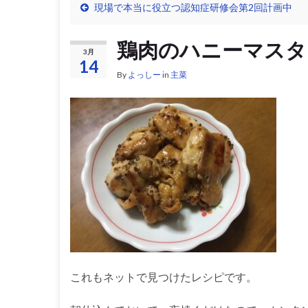
現場で本当に役立つ認知症研修会第2回計画中
鶏肉のハニーマスタ
3月
14
By
よっしー
in
主菜
これもネットで見つけたレシピです。