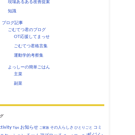
現場あるある改善提案
知識
ブログ記事
ごむてつ君のブログ
OT応援してまっせ
ごむてつ君格言集
運動学的考察集
よっしーの簡単ごはん
主菜
副菜
グ
tivity
お知らせ
コミ
その人らしさ
Tips
ひとりごと
ご家族
ポジシ