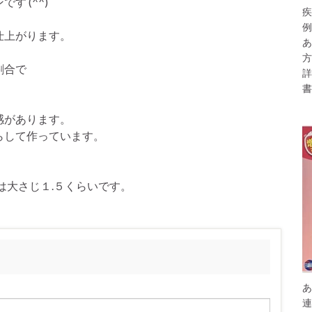
 (^^)
疾
例
仕上がります。
あ
方
割合で
詳
書
感があります。
らして作っています。
は大さじ１.５くらいです。
あ
連