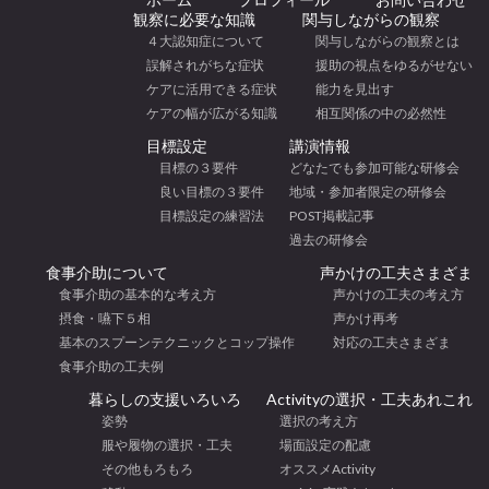
観察に必要な知識
関与しながらの観察
４大認知症について
関与しながらの観察とは
誤解されがちな症状
援助の視点をゆるがせない
ケアに活用できる症状
能力を見出す
ケアの幅が広がる知識
相互関係の中の必然性
目標設定
講演情報
目標の３要件
どなたでも参加可能な研修会
良い目標の３要件
地域・参加者限定の研修会
目標設定の練習法
POST掲載記事
過去の研修会
食事介助について
声かけの工夫さまざま
食事介助の基本的な考え方
声かけの工夫の考え方
摂食・嚥下５相
声かけ再考
基本のスプーンテクニックとコップ操作
対応の工夫さまざま
食事介助の工夫例
暮らしの支援いろいろ
Activityの選択・工夫あれこれ
姿勢
選択の考え方
服や履物の選択・工夫
場面設定の配慮
その他もろもろ
オススメActivity