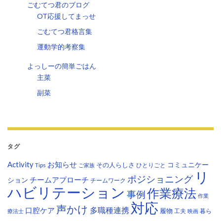
ごむてつ君のブログ
OT応援してまっせ
ごむてつ君格言集
運動学的考察集
よっしーの簡単ごはん
主菜
副菜
タグ
Activity
お知らせ
コミュニケー
その人らしさ
Tips
ひとりごと
ご家族
リ
ポジショニング
チームアプローチ
ション
チームワーク
ハビリテーション
作業療法
事例
作業
対応
声かけ
多職種連携
口腔ケア
履物
工夫
暮ら
療法士
映画