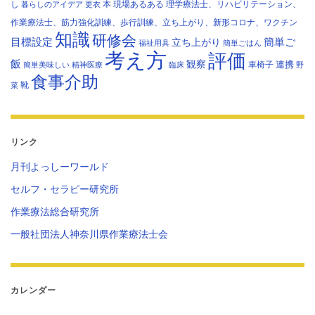
し
本
現場あるある
理学療法士、リハビリテーション、
暮らしのアイデア
更衣
作業療法士、筋力強化訓練、歩行訓練、立ち上がり、新形コロナ、ワクチン
知識
研修会
目標設定
立ち上がり
簡単ご
福祉用具
簡単ごはん
考え方
評価
飯
観察
連携
車椅子
簡単美味しい
精神医療
臨床
野
食事介助
靴
菜
リンク
月刊よっしーワールド
セルフ・セラピー研究所
作業療法総合研究所
一般社団法人神奈川県作業療法士会
カレンダー