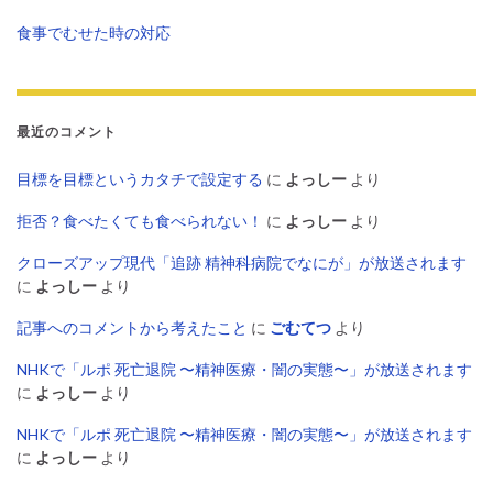
食事でむせた時の対応
最近のコメント
目標を目標というカタチで設定する
に
よっしー
より
拒否？食べたくても食べられない！
に
よっしー
より
クローズアップ現代「追跡 精神科病院でなにが」が放送されます
に
よっしー
より
記事へのコメントから考えたこと
に
ごむてつ
より
NHKで「ルポ 死亡退院 〜精神医療・闇の実態〜」が放送されます
に
よっしー
より
NHKで「ルポ 死亡退院 〜精神医療・闇の実態〜」が放送されます
に
よっしー
より