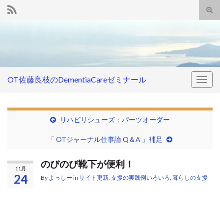
Tog
sear
Search for:
for
OT佐藤良枝のDementiaCareゼミナール
Togg
navig
リハビリシューズ：パーツオーダー
「 OTジャーナル仕事論 Q＆A 」補足
のびのび靴下が便利！
11月
24
By
よっしー
in
サイト更新
,
支援の実践例いろいろ
,
暮らしの支援