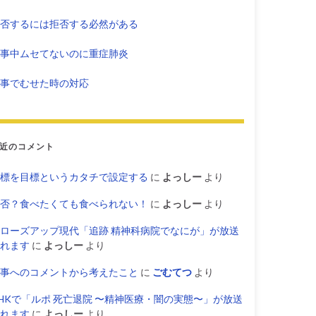
否するには拒否する必然がある
事中ムセてないのに重症肺炎
事でむせた時の対応
近のコメント
標を目標というカタチで設定する
に
よっしー
より
否？食べたくても食べられない！
に
よっしー
より
ローズアップ現代「追跡 精神科病院でなにが」が放送
れます
に
よっしー
より
事へのコメントから考えたこと
に
ごむてつ
より
HKで「ルポ 死亡退院 〜精神医療・闇の実態〜」が放送
れます
に
よっしー
より