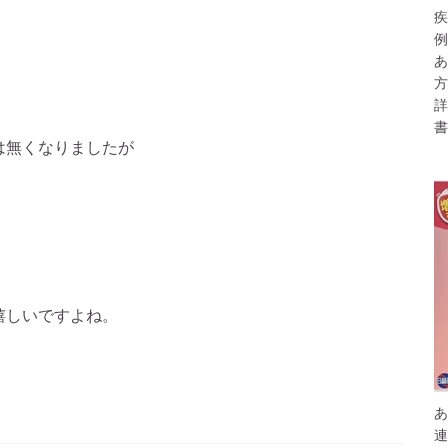
疾
例
あ
方
詳
書
は無くなりましたが
嬉しいですよね。
あ
連