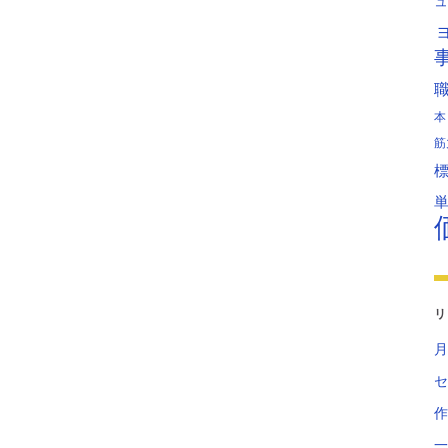
ュ
本
筋
リ
月
セ
作
一