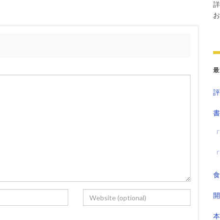
詳
お
最
評
書
「
「
食
開
本