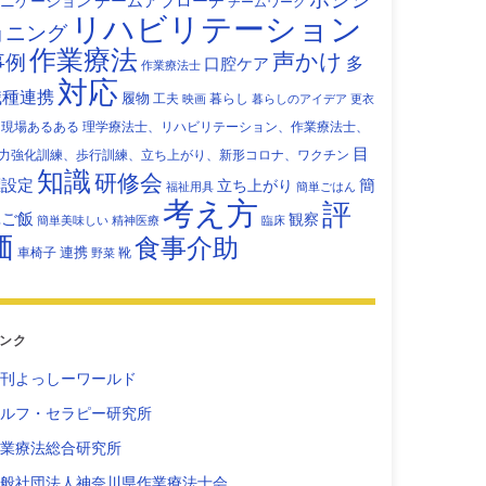
チームアプローチ
ニケーション
チームワーク
リハビリテーション
ョニング
作業療法
声かけ
事例
多
口腔ケア
作業療法士
対応
職種連携
履物
工夫
暮らし
映画
暮らしのアイデア
更衣
現場あるある
理学療法士、リハビリテーション、作業療法士、
目
力強化訓練、歩行訓練、立ち上がり、新形コロナ、ワクチン
知識
研修会
標設定
立ち上がり
簡
福祉用具
簡単ごはん
考え方
評
単ご飯
観察
簡単美味しい
精神医療
臨床
価
食事介助
連携
車椅子
靴
野菜
ンク
刊よっしーワールド
ルフ・セラピー研究所
業療法総合研究所
般社団法人神奈川県作業療法士会