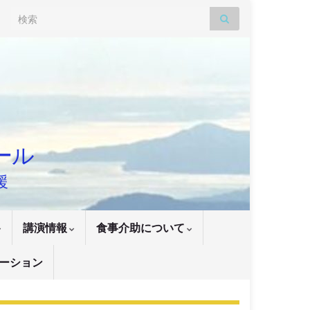
Search for:
ナール
援
講演情報
食事介助について
ーション