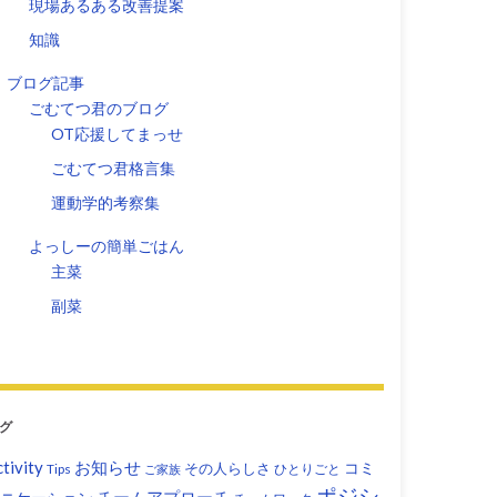
現場あるある改善提案
知識
ブログ記事
ごむてつ君のブログ
OT応援してまっせ
ごむてつ君格言集
運動学的考察集
よっしーの簡単ごはん
主菜
副菜
グ
tivity
お知らせ
コミ
その人らしさ
Tips
ひとりごと
ご家族
ポジシ