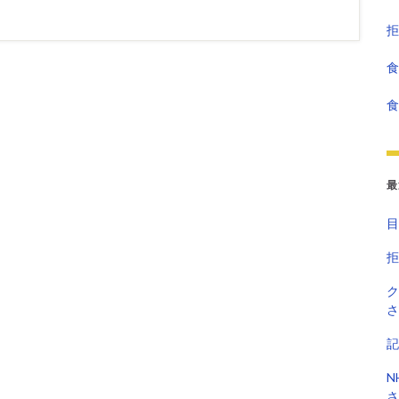
拒
食
食
最
目
拒
ク
さ
記
N
さ