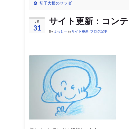
切干大根のサラダ
サイト更新：コンテ
7月
31
By
よっしー
in
サイト更新
,
ブログ記事