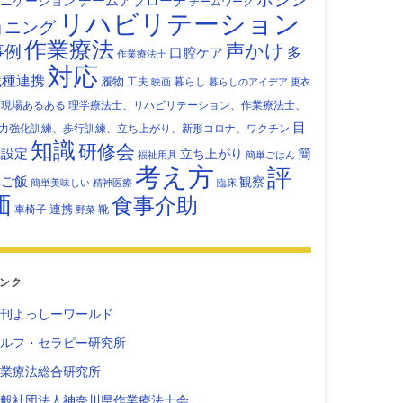
チームアプローチ
ニケーション
チームワーク
リハビリテーション
ョニング
作業療法
声かけ
事例
多
口腔ケア
作業療法士
対応
職種連携
履物
工夫
暮らし
映画
暮らしのアイデア
更衣
現場あるある
理学療法士、リハビリテーション、作業療法士、
目
力強化訓練、歩行訓練、立ち上がり、新形コロナ、ワクチン
知識
研修会
標設定
立ち上がり
簡
福祉用具
簡単ごはん
考え方
評
単ご飯
観察
簡単美味しい
精神医療
臨床
価
食事介助
連携
車椅子
靴
野菜
ンク
刊よっしーワールド
ルフ・セラピー研究所
業療法総合研究所
般社団法人神奈川県作業療法士会