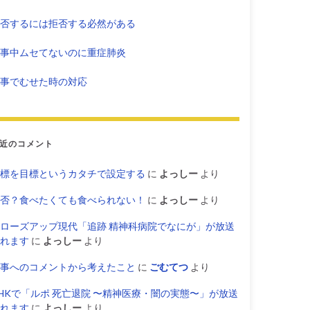
否するには拒否する必然がある
事中ムセてないのに重症肺炎
事でむせた時の対応
近のコメント
標を目標というカタチで設定する
に
よっしー
より
否？食べたくても食べられない！
に
よっしー
より
ローズアップ現代「追跡 精神科病院でなにが」が放送
れます
に
よっしー
より
事へのコメントから考えたこと
に
ごむてつ
より
HKで「ルポ 死亡退院 〜精神医療・闇の実態〜」が放送
れます
に
よっしー
より