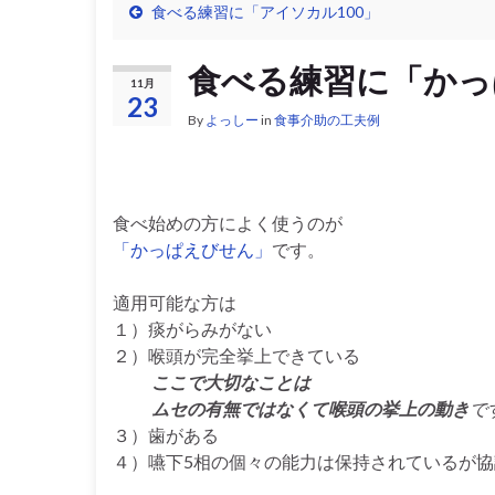
食べる練習に「アイソカル100」
食べる練習に「かっ
11月
23
By
よっしー
in
食事介助の工夫例
食べ始めの方によく使うのが
「かっぱえびせん」
です。
適用可能な方は
１）痰がらみがない
２）喉頭が完全挙上できている
ここで大切なことは
ムセの有無ではなくて喉頭の挙上の動き
で
３）歯がある
４）嚥下5相の個々の能力は保持されているが