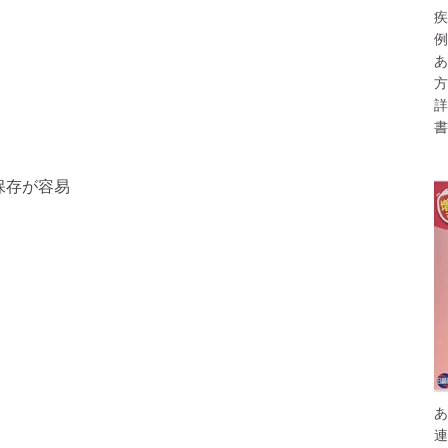
疾
例
あ
方
詳
書
保存が容易
あ
連