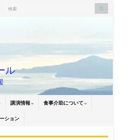
Search for:
ナール
援
講演情報
食事介助について
ーション