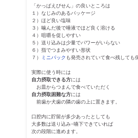
「かっぱえびせん」の良いところは
１）なじみのあるパッケージ
２）ほど良い塩味
３）噛んだ後で唾液でほど良く溶ける
４）咀嚼を促しやすい
５）送り込みは少量でパワーがいらない
６）指でつまみやすい形状
７）
ミニパック
も発売されていて食べ残しても
実際に使う時には
自力摂取できる方
には
お皿からつまんで食べていただく
自力摂取困難な方
には
前歯か犬歯の隣の歯の上に置きます。
口腔内に貯留が多少あったとしても
大多数は送り込み−嚥下できていれば
次の段階に進めます。