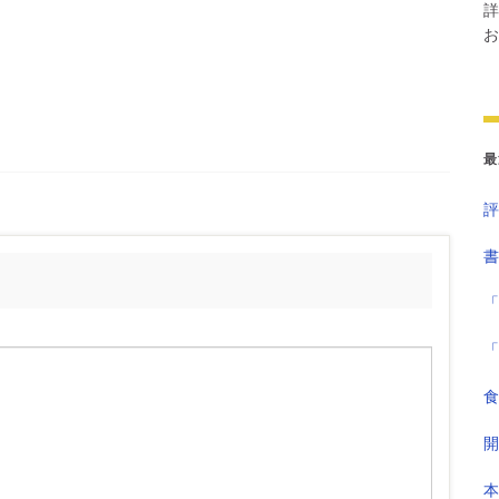
詳
お
最
評
書
「
「
食
開
本