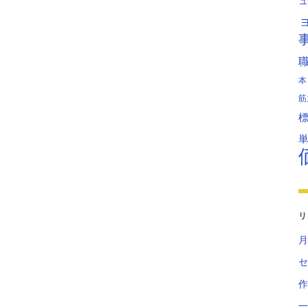
ュ
本
筋
リ
月
セ
作
一