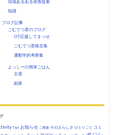
現場あるある改善提案
知識
ブログ記事
ごむてつ君のブログ
OT応援してまっせ
ごむてつ君格言集
運動学的考察集
よっしーの簡単ごはん
主菜
副菜
グ
tivity
お知らせ
コミ
その人らしさ
Tips
ひとりごと
ご家族
ポジシ