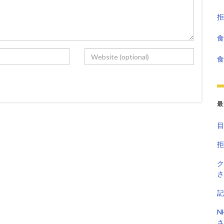
拒
食
食
最
目
拒
ク
さ
記
N
さ