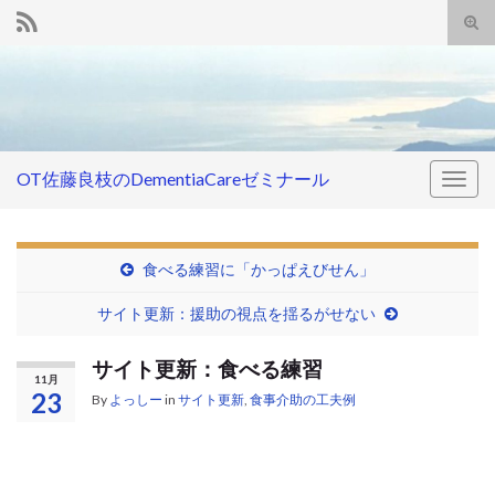
Tog
sear
Search for:
for
OT佐藤良枝のDementiaCareゼミナール
Togg
navig
食べる練習に「かっぱえびせん」
サイト更新：援助の視点を揺るがせない
サイト更新：食べる練習
11月
23
By
よっしー
in
サイト更新
,
食事介助の工夫例