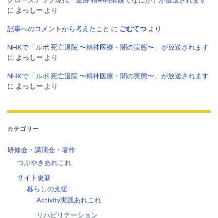
に
よっしー
より
記事へのコメントから考えたこと
に
ごむてつ
より
NHKで「ルポ 死亡退院 〜精神医療・闇の実態〜」が放送されます
に
よっしー
より
NHKで「ルポ 死亡退院 〜精神医療・闇の実態〜」が放送されます
に
よっしー
より
カテゴリー
研修会・講演会・著作
つぶやきあれこれ
サイト更新
暮らしの支援
Activity実践あれこれ
リハビリテーション