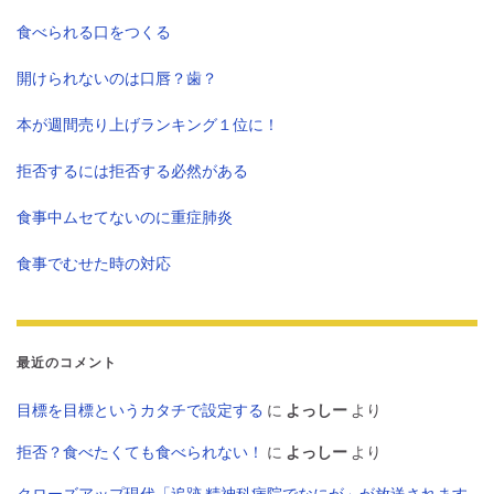
食べられる口をつくる
開けられないのは口唇？歯？
本が週間売り上げランキング１位に！
拒否するには拒否する必然がある
食事中ムセてないのに重症肺炎
食事でむせた時の対応
最近のコメント
目標を目標というカタチで設定する
に
よっしー
より
拒否？食べたくても食べられない！
に
よっしー
より
クローズアップ現代「追跡 精神科病院でなにが」が放送されます