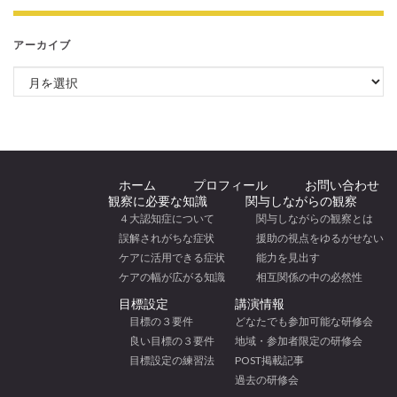
アーカイブ
アーカイブ
ホーム
プロフィール
お問い合わせ
観察に必要な知識
関与しながらの観察
４大認知症について
関与しながらの観察とは
誤解されがちな症状
援助の視点をゆるがせない
ケアに活用できる症状
能力を見出す
ケアの幅が広がる知識
相互関係の中の必然性
目標設定
講演情報
目標の３要件
どなたでも参加可能な研修会
良い目標の３要件
地域・参加者限定の研修会
目標設定の練習法
POST掲載記事
過去の研修会