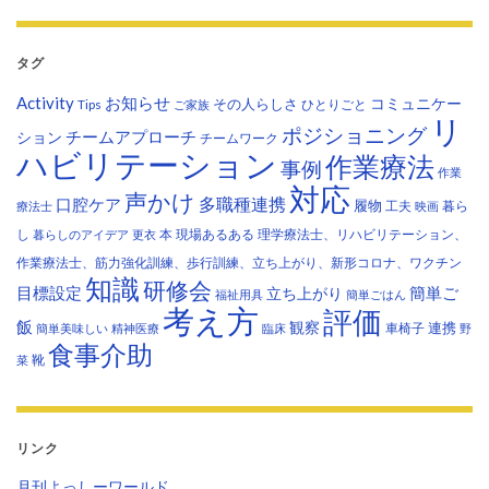
タグ
Activity
お知らせ
コミュニケー
その人らしさ
Tips
ひとりごと
ご家族
リ
ポジショニング
チームアプローチ
ション
チームワーク
ハビリテーション
作業療法
事例
作業
対応
声かけ
多職種連携
口腔ケア
履物
工夫
暮ら
療法士
映画
し
本
現場あるある
理学療法士、リハビリテーション、
暮らしのアイデア
更衣
作業療法士、筋力強化訓練、歩行訓練、立ち上がり、新形コロナ、ワクチン
知識
研修会
目標設定
立ち上がり
簡単ご
福祉用具
簡単ごはん
考え方
評価
飯
観察
連携
車椅子
簡単美味しい
精神医療
臨床
野
食事介助
靴
菜
リンク
月刊よっしーワールド