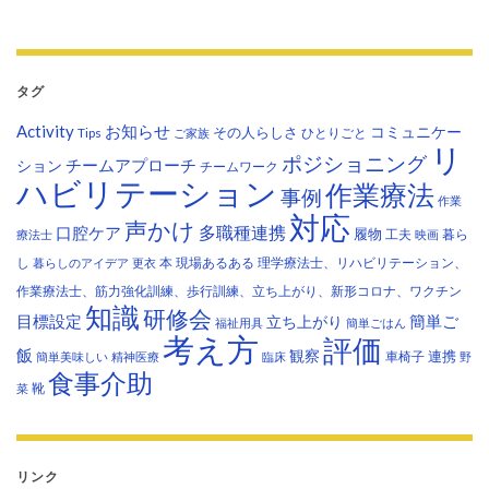
タグ
Activity
お知らせ
コミュニケー
その人らしさ
Tips
ひとりごと
ご家族
リ
ポジショニング
チームアプローチ
ション
チームワーク
ハビリテーション
作業療法
事例
作業
対応
声かけ
多職種連携
口腔ケア
履物
工夫
暮ら
療法士
映画
し
本
現場あるある
理学療法士、リハビリテーション、
暮らしのアイデア
更衣
作業療法士、筋力強化訓練、歩行訓練、立ち上がり、新形コロナ、ワクチン
知識
研修会
目標設定
立ち上がり
簡単ご
福祉用具
簡単ごはん
考え方
評価
飯
観察
連携
車椅子
簡単美味しい
精神医療
臨床
野
食事介助
靴
菜
リンク