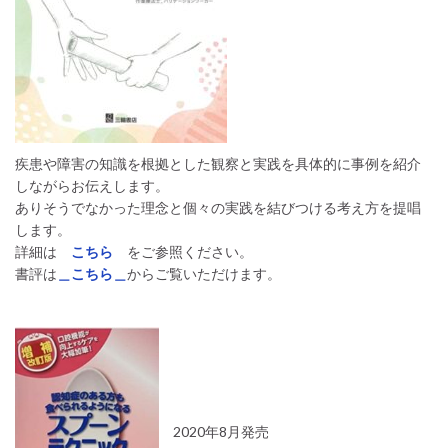
疾患や障害の知識を根拠とした観察と実践を具体的に事例を紹介
しながらお伝えします。
ありそうでなかった理念と個々の実践を結びつける考え方を提唱
します。
詳細は
こちら
をご参照ください。
書評は
＿こちら＿
からご覧いただけます。
2020年8月発売