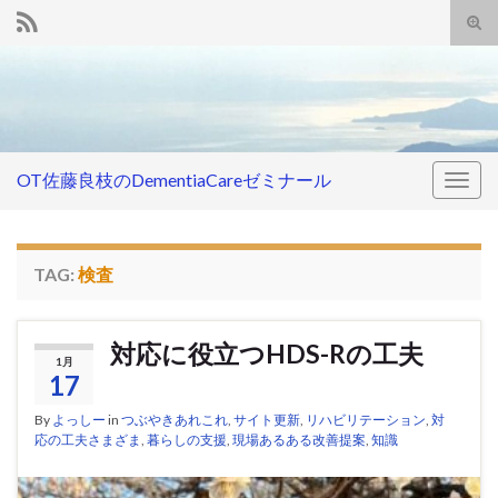
Tog
sear
Search for:
for
OT佐藤良枝のDementiaCareゼミナール
Togg
navig
TAG:
検査
対応に役立つHDS-Rの工夫
1月
17
By
よっしー
in
つぶやきあれこれ
,
サイト更新
,
リハビリテーション
,
対
応の工夫さまざま
,
暮らしの支援
,
現場あるある改善提案
,
知識