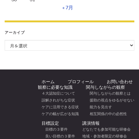
« 7月
アーカイブ
アーカイブ
ホーム
プロフィール
お問い合わせ
観察に必要な知識
関与しながらの観察
４大認知症について
関与しながらの観察とは
誤解されがちな症状
援助の視点をゆるがせない
ケアに活用できる症状
能力を見出す
ケアの幅が広がる知識
相互関係の中の必然性
目標設定
講演情報
目標の３要件
どなたでも参加可能な研修会
良い目標の３要件
地域・参加者限定の研修会