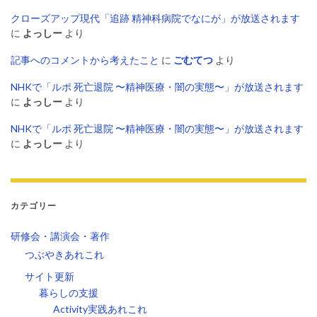
クローズアップ現代「追跡 精神科病院でなにが」が放送されます
に
よっしー
より
記事へのコメントから考えたこと
に
ごむてつ
より
NHKで「ルポ 死亡退院 〜精神医療・闇の実態〜」が放送されます
に
よっしー
より
NHKで「ルポ 死亡退院 〜精神医療・闇の実態〜」が放送されます
に
よっしー
より
カテゴリー
研修会・講演会・著作
つぶやきあれこれ
サイト更新
暮らしの支援
Activity実践あれこれ